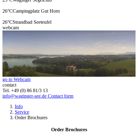
26°C
Campingplatz Gut Horn
26°C
Strandbad Seeteufel
webcam
go to Webcam
contact
Tel. +49 (0) 86 81/3 13
info@waginger-see.de
Contact form
Info
Service
Order Brochures
Order Brochures