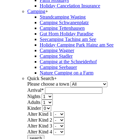
Farm Holidays
Holiday Cancelation Insurance
Camping
+
Strandcamping Waging
Camping Schwanenplatz
Camping Tettenhausen
Gut Horn Holiday Paradise
Seecamping Taching am See
Holiday Camping Park Hainz am See
Camping Wagner
Camping Stadler
Camping at the Schneiderhof
Camping Seebauer
Nature Camping on a Farm
Quick Search
+
Please choose a town
Arrival*
Nights
Adults
Kinder
Alter Kind 1
Alter Kind 2
Alter Kind 3
Alter Kind 4
search