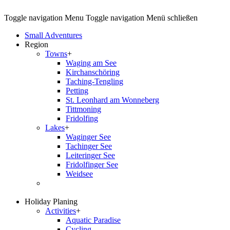
Toggle navigation
Menu
Toggle navigation
Menü schließen
Small Adventures
Region
Towns
+
Waging am See
Kirchanschöring
Taching-Tengling
Petting
St. Leonhard am Wonneberg
Tittmoning
Fridolfing
Lakes
+
Waginger See
Tachinger See
Leiteringer See
Fridolfinger See
Weidsee
Holiday Planing
Activities
+
Aquatic Paradise
Cycling