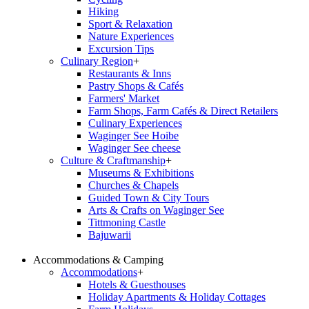
Hiking
Sport & Relaxation
Nature Experiences
Excursion Tips
Culinary Region
+
Restaurants & Inns
Pastry Shops & Cafés
Farmers' Market
Farm Shops, Farm Cafés & Direct Retailers
Culinary Experiences
Waginger See Hoibe
Waginger See cheese
Culture & Craftmanship
+
Museums & Exhibitions
Churches & Chapels
Guided Town & City Tours
Arts & Crafts on Waginger See
Tittmoning Castle
Bajuwarii
Accommodations & Camping
Accommodations
+
Hotels & Guesthouses
Holiday Apartments & Holiday Cottages