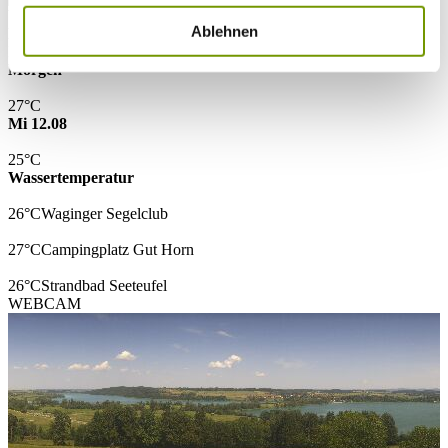
WETTER & WASSERTEMPERATUR
Ablehnen
Heute
Klar/Sonnig
30°C
Morgen
27°C
Mi 12.08
25°C
Wassertemperatur
26°C
Waginger Segelclub
27°C
Campingplatz Gut Horn
26°C
Strandbad Seeteufel
WEBCAM