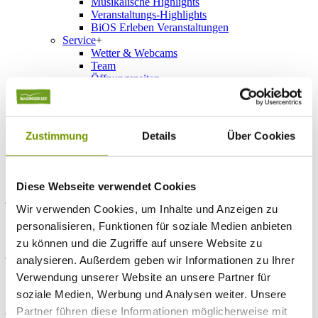
Musikalische Highlights
Veranstaltungs-Highlights
BiOS Erleben Veranstaltungen
Service
+
Wetter & Webcams
Team
Öffnungszeiten
Prospektbestellung
Presse
Social Media
Zustimmung
Details
Über Cookies
Herzlich Willkommen am Waginger See
Diese Webseite verwendet Cookies
jeden Tag ein kleines Abenteuer
Wir verwenden Cookies, um Inhalte und Anzeigen zu
Herzlich Willkommen am Waginger See
personalisieren, Funktionen für soziale Medien anbieten
zu können und die Zugriffe auf unsere Website zu
jeden Tag ein kleines Abenteuer
analysieren. Außerdem geben wir Informationen zu Ihrer
Verwendung unserer Website an unsere Partner für
Herzlich Willkommen am Waginger See
soziale Medien, Werbung und Analysen weiter. Unsere
jeden Tag ein kleines Abenteuer
Partner führen diese Informationen möglicherweise mit