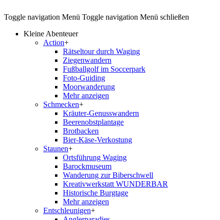
Toggle navigation
Menü
Toggle navigation
Menü schließen
Kleine Abenteuer
Action
+
Rätseltour durch Waging
Ziegenwandern
Fußballgolf im Soccerpark
Foto-Guiding
Moorwanderung
Mehr anzeigen
Schmecken
+
Kräuter-Genusswandern
Beerenobstplantage
Brotbacken
Bier-Käse-Verkostung
Staunen
+
Ortsführung Waging
Barockmuseum
Wanderung zur Biberschwell
Kreativwerkstatt WUNDERBAR
Historische Burgtage
Mehr anzeigen
Entschleunigen
+
Anglerparadies