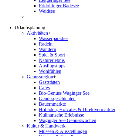
Leitgeringer See
Fridolfinger Badesee
Weidsee
Urlaubsplanung
Aktivitäten
+
Wasserparadies
Radeln
Wandern
Spiel & Sport
Naturerlebnis
Ausflugstipps
Wohlfühlen
Genussregion
+
Gaststätten
Cafés
Bio-Genuss Waginger See
Genussgeschichten
Bauernmärkte
Hofläden, Hofcafes & Direktvermarkter
Kulinarische Erlebnisse
Waginger See Genusswochen
Kultur & Handwerk
+
Museen & Ausstellungen