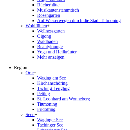
Bücherhütte
Musikantenstammtisch
Rosengarten
Auf Wasserwegen durch die Stadt Tittmoning
Wohlfühlen
+
Wellnessgarten
Qigong
Waldbaden
Beautylounge
Yoga und Heilkräuter
Mehr anzeigen
Region
Orte
+
Waging am See
Kirchanschöring
Taching-Tengling
Petting
St. Leonhard am Wonneberg
Tittmoning
Fridolfing
Seen
+
Waginger See
Tachinger See