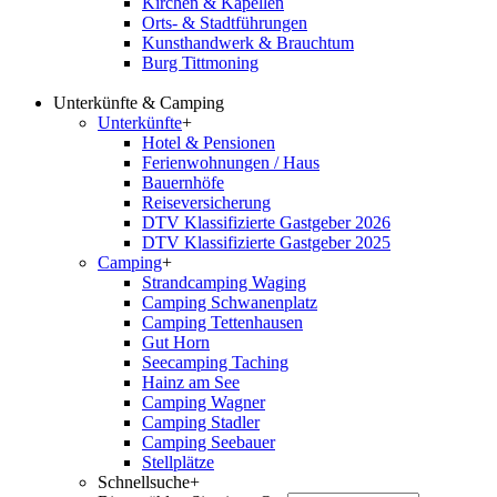
Kirchen & Kapellen
Orts- & Stadtführungen
Kunsthandwerk & Brauchtum
Burg Tittmoning
Unterkünfte & Camping
Unterkünfte
+
Hotel & Pensionen
Ferienwohnungen / Haus
Bauernhöfe
Reiseversicherung
DTV Klassifizierte Gastgeber 2026
DTV Klassifizierte Gastgeber 2025
Camping
+
Strandcamping Waging
Camping Schwanenplatz
Camping Tettenhausen
Gut Horn
Seecamping Taching
Hainz am See
Camping Wagner
Camping Stadler
Camping Seebauer
Stellplätze
Schnellsuche
+