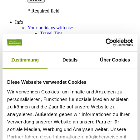
* Required field
Info
Your holidays with us
+
Travel Tips
Public transportation
Classification
Guest card
Interactive map
Zustimmung
Details
Über Cookies
Guest Survey
Events
+
Calendar of events
Service
+
Diese Webseite verwendet Cookies
Weather & Webcams
Team
Wir verwenden Cookies, um Inhalte und Anzeigen zu
Hours
personalisieren, Funktionen für soziale Medien anbieten
Order Brochures
List of Photographs
zu können und die Zugriffe auf unsere Website zu
analysieren. Außerdem geben wir Informationen zu Ihrer
Verwendung unserer Website an unsere Partner für
Accommodations
soziale Medien, Werbung und Analysen weiter. Unsere
Please choose a town
Partner führen diese Informationen möglicherweise mit