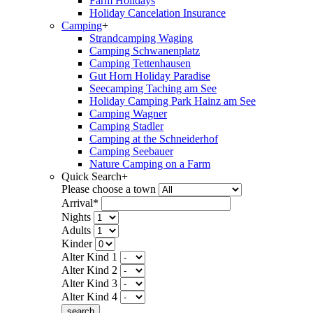
Farm Holidays
Holiday Cancelation Insurance
Camping
+
Strandcamping Waging
Camping Schwanenplatz
Camping Tettenhausen
Gut Horn Holiday Paradise
Seecamping Taching am See
Holiday Camping Park Hainz am See
Camping Wagner
Camping Stadler
Camping at the Schneiderhof
Camping Seebauer
Nature Camping on a Farm
Quick Search
+
Please choose a town
Arrival*
Nights
Adults
Kinder
Alter Kind 1
Alter Kind 2
Alter Kind 3
Alter Kind 4
search