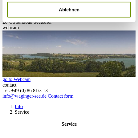
Ablehnen
27°C
Campingplatz Gut Horn
26°C
Strandbad Seeteufel
webcam
go to Webcam
contact
Tel. +49 (0) 86 81/3 13
info@waginger-see.de
Contact form
Info
Service
Service