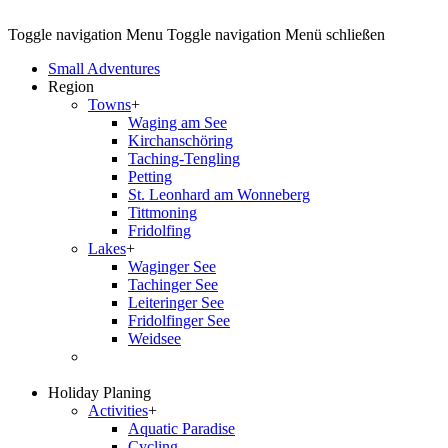
Toggle navigation
Menu
Toggle navigation
Menü schließen
Small Adventures
Region
Towns
+
Waging am See
Kirchanschöring
Taching-Tengling
Petting
St. Leonhard am Wonneberg
Tittmoning
Fridolfing
Lakes
+
Waginger See
Tachinger See
Leiteringer See
Fridolfinger See
Weidsee
Holiday Planing
Activities
+
Aquatic Paradise
Cycling