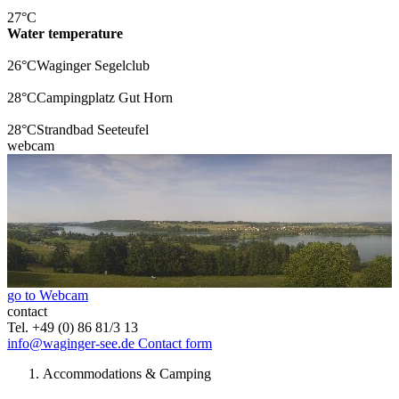
27°C
Water temperature
26°C
Waginger Segelclub
28°C
Campingplatz Gut Horn
28°C
Strandbad Seeteufel
webcam
go to Webcam
contact
Tel. +49 (0) 86 81/3 13
info@waginger-see.de
Contact form
Accommodations & Camping