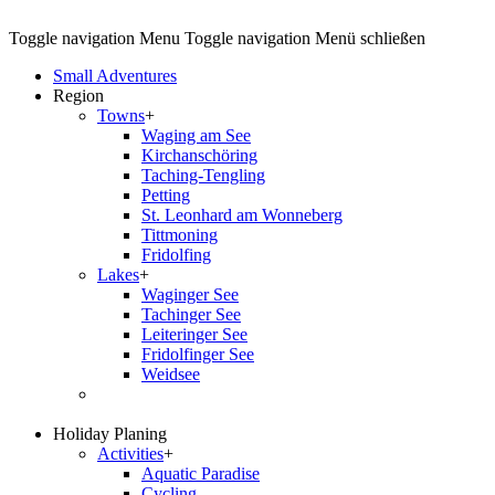
Toggle navigation
Menu
Toggle navigation
Menü schließen
Small Adventures
Region
Towns
+
Waging am See
Kirchanschöring
Taching-Tengling
Petting
St. Leonhard am Wonneberg
Tittmoning
Fridolfing
Lakes
+
Waginger See
Tachinger See
Leiteringer See
Fridolfinger See
Weidsee
Holiday Planing
Activities
+
Aquatic Paradise
Cycling