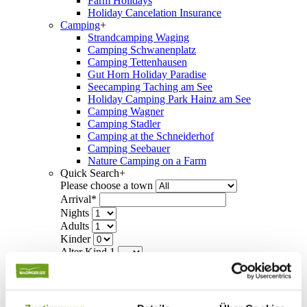
Farm Holidays
Holiday Cancelation Insurance
Camping
+
Strandcamping Waging
Camping Schwanenplatz
Camping Tettenhausen
Gut Horn Holiday Paradise
Seecamping Taching am See
Holiday Camping Park Hainz am See
Camping Wagner
Camping Stadler
Camping at the Schneiderhof
Camping Seebauer
Nature Camping on a Farm
Quick Search
+
Please choose a town
Arrival*
Nights
Adults
Kinder
Alter Kind 1
Alter Kind 2
Alter Kind 3
Alter Kind 4
search