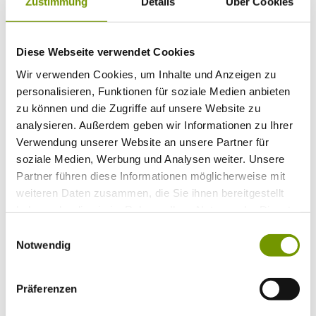
Zustimmung
Details
Über Cookies
* Required field
Info
Diese Webseite verwendet Cookies
Your holidays with us
+
Wir verwenden Cookies, um Inhalte und Anzeigen zu
Travel Tips
Public transportation
personalisieren, Funktionen für soziale Medien anbieten
Classification
zu können und die Zugriffe auf unsere Website zu
Guest card
analysieren. Außerdem geben wir Informationen zu Ihrer
Interactive map
Guest Survey
Verwendung unserer Website an unsere Partner für
Events
+
soziale Medien, Werbung und Analysen weiter. Unsere
Calendar of events
Partner führen diese Informationen möglicherweise mit
Service
+
Weather & Webcams
weiteren Daten zusammen, die Sie ihnen bereitgestellt
Team
haben oder die sie im Rahmen Ihrer Nutzung der Dienste
Hours
gesammelt haben.
Order Brochures
Einwilligungsauswahl
List of Photographs
Notwendig
Präferenzen
Accommodations
Please choose a town