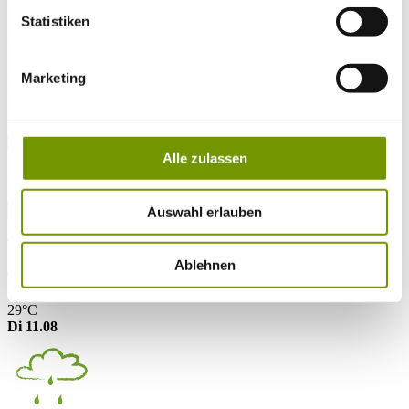
Arrival*
Nights
Statistiken
Adults
Kinder
Alter Kind 1
Marketing
Alter Kind 2
Alter Kind 3
Alter Kind 4
search
Alle zulassen
* Required field
text search
Auswahl erlauben
Weather & water temperatures
Today
Sunny
30°C
Ablehnen
Tomorrow
29°C
Di 11.08