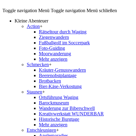
Toggle navigation
Menü
Toggle navigation
Menü schließen
Kleine Abenteuer
Action
+
Rätseltour durch Waging
Ziegenwandern
Fußballgolf im Soccerpark
Foto-Guiding
Moorwanderung
Mehr anzeigen
Schmecken
+
Kräuter-Genusswandern
Beerenobstplantage
Brotbacken
Bier-Käse-Verkostung
Staunen
+
Ortsführung Waging
Barockmuseum
Wanderung zur Biberschwell
Kreativwerkstatt WUNDERBAR
Historische Burgtage
Mehr anzeigen
Entschleunigen
+
Anglerparadies