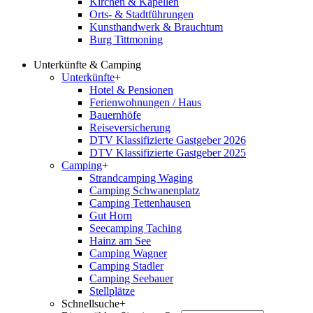
Kirchen & Kapellen
Orts- & Stadtführungen
Kunsthandwerk & Brauchtum
Burg Tittmoning
Unterkünfte & Camping
Unterkünfte
+
Hotel & Pensionen
Ferienwohnungen / Haus
Bauernhöfe
Reiseversicherung
DTV Klassifizierte Gastgeber 2026
DTV Klassifizierte Gastgeber 2025
Camping
+
Strandcamping Waging
Camping Schwanenplatz
Camping Tettenhausen
Gut Horn
Seecamping Taching
Hainz am See
Camping Wagner
Camping Stadler
Camping Seebauer
Stellplätze
Schnellsuche
+