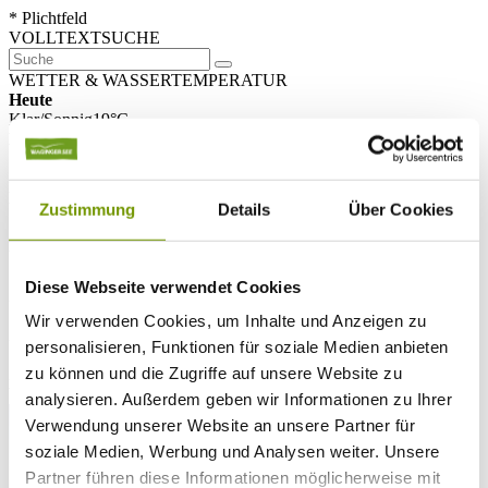
* Plichtfeld
VOLLTEXTSUCHE
WETTER & WASSERTEMPERATUR
Heute
Klar/Sonnig
19°C
Morgen
30°C
Di 11.08
Zustimmung
Details
Über Cookies
26°C
Wassertemperatur
Diese Webseite verwendet Cookies
25°C
Waginger Segelclub
Wir verwenden Cookies, um Inhalte und Anzeigen zu
25°C
Campingplatz Gut Horn
personalisieren, Funktionen für soziale Medien anbieten
zu können und die Zugriffe auf unsere Website zu
25°C
Strandbad Seeteufel
WEBCAM
analysieren. Außerdem geben wir Informationen zu Ihrer
Verwendung unserer Website an unsere Partner für
soziale Medien, Werbung und Analysen weiter. Unsere
Partner führen diese Informationen möglicherweise mit