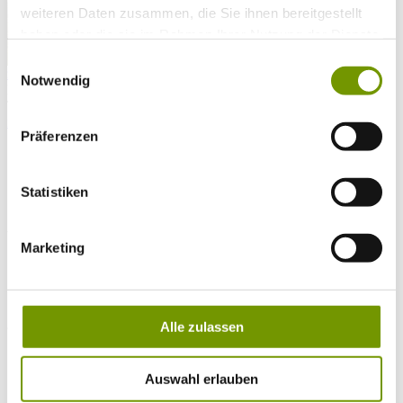
weiteren Daten zusammen, die Sie ihnen bereitgestellt
haben oder die sie im Rahmen Ihrer Nutzung der Dienste
gesammelt haben.
Einwilligungsauswahl
zur Webcam
Notwendig
KONTAKT
Tel. +49 (0) 86 81/3 13
info@waginger-see.de
Kontaktformular
Präferenzen
Urlaubsplanung
Kultur & Handwerk
Kunsthandwerk & Brauchtum
Statistiken
Wunderwerke eines begabten Tüftlers
WUNDERWERKE EINES BEGABTEN TÜFTLERS
Marketing
Im Weiler Dieperting bringen ein filigraner Nachbau des Ulmer Münsters
und eine mechanische Krippe Besucher zum Staunen
Alle zulassen
ein Paradies des staunens
Auswahl erlauben
Es ist ein Paradies des Staunens, das sich einem Besucher in