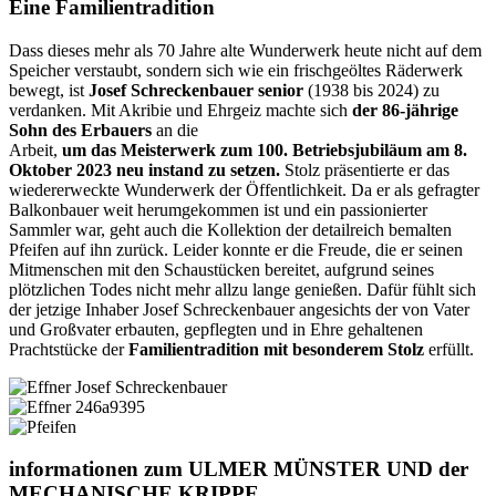
Eine Familientradition
Dass dieses mehr als 70 Jahre alte Wunderwerk heute nicht auf dem
Speicher verstaubt, sondern sich wie ein frischgeöltes Räderwerk
bewegt, ist
Josef Schreckenbauer senior
(1938 bis 2024) zu
verdanken. Mit Akribie und Ehrgeiz machte sich
der 86-jährige
Sohn des Erbauers
an die
Arbeit,
um das Meisterwerk zum 100. Betriebsjubiläum am 8.
Oktober 2023 neu instand zu setzen.
Stolz präsentierte er das
wiedererweckte Wunderwerk der Öffentlichkeit. Da er als gefragter
Balkonbauer weit herumgekommen ist und ein passionierter
Sammler war, geht auch die Kollektion der detailreich bemalten
Pfeifen auf ihn zurück. Leider konnte er die Freude, die er seinen
Mitmenschen mit den Schaustücken bereitet, aufgrund seines
plötzlichen Todes nicht mehr allzu lange genießen. Dafür fühlt sich
der jetzige Inhaber Josef Schreckenbauer angesichts der von Vater
und Großvater erbauten, gepflegten und in Ehre gehaltenen
Prachtstücke der
Familientradition mit besonderem Stolz
erfüllt.
informationen zum ULMER MÜNSTER UND der
MECHANISCHE KRIPPE