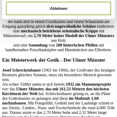
Dieperting
unvermutet eröffnet. Der kleine Weiler zwischen Palling
und Waging ist nicht nur alle fünf Jahre Schauplatz des
historischen
Ablehnen
Kalkbrennens
. Wer den Balkonbau-Betrieb der
Familie
Schreckenbauer
besucht,
der kann dort in einem Guckkasten und einem Schauraum am
Eingang ganzjährig gleich
drei ungewöhnliche Schätze
entdecken:
eine
mechanisch betriebene orientalische Krippe
mit
Münzeinwurf, ein
2,70 Meter hohes Modell des Ulmer Münsters
aus Holz
und eine
Sammlung
von
200 historischen Pfeifen
mit
handbemalten Porzellanköpfen und Mundstücken aus Elfenbein.
Ein Meisterwerk der Gotik - Der Ulmer Münster
Josef Schreckenbauer
(1901 bis 1966), der Großvater des heutigen
Besitzers gleichen Namens, muss ein besonderer Mensch gewesen
sein.
Als echter Tüftler nahm er sich bereits
1932 ein Mammutprojekt
vor: das
Ulmer Münster, das mit 161,53 Metern den höchsten
Kirchturm der Welt
hat. Schreckenbauer gelang es, an die Pläne
des Gotteshauses zu gelangen und diese
im Maßstab 1:60
nachzubauen
. Mit Feingefühl, Geduld und der Laubsäge schnitt er
aus Ahorn-, Linden-, Nuss- und Zwetschenholz die rund 4.000 Teile
aus. Daraus setzte er das 2,70 Meter hohe und 2,32 Meter lange