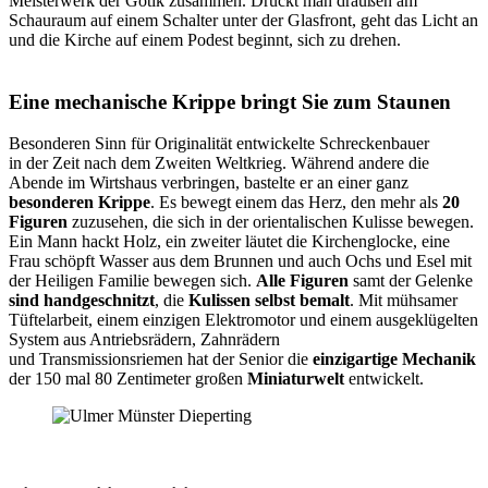
Meisterwerk der Gotik zusammen. Drückt man draußen am
Schauraum auf einem Schalter unter der Glasfront, geht das Licht an
und die Kirche auf einem Podest beginnt, sich zu drehen.
Eine mechanische Krippe bringt Sie zum Staunen
Besonderen Sinn für Originalität entwickelte Schreckenbauer
in der Zeit nach dem Zweiten Weltkrieg. Während andere die
Abende im Wirtshaus verbringen, bastelte er an einer ganz
besonderen Krippe
. Es bewegt einem das Herz, den mehr als
20
Figuren
zuzusehen, die sich in der orientalischen Kulisse bewegen.
Ein Mann hackt Holz, ein zweiter läutet die Kirchenglocke, eine
Frau schöpft Wasser aus dem Brunnen und auch Ochs und Esel mit
der Heiligen Familie bewegen sich.
Alle Figuren
samt der Gelenke
sind handgeschnitzt
, die
Kulissen selbst bemalt
. Mit mühsamer
Tüftelarbeit, einem einzigen Elektromotor und einem ausgeklügelten
System aus Antriebsrädern, Zahnrädern
und Transmissionsriemen hat der Senior die
einzigartige Mechanik
der 150 mal 80 Zentimeter großen
Miniaturwelt
entwickelt.