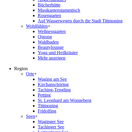
Bücherhütte
Musikantenstammtisch
Rosengarten
Auf Wasserwegen durch die Stadt Tittmoning
Wohlfühlen
+
Wellnessgarten
Qigong
Waldbaden
Beautylounge
Yoga und Heilkräuter
Mehr anzeigen
Region
Orte
+
Waging am See
Kirchanschöring
Taching-Tengling
Petting
St. Leonhard am Wonneberg
Tittmoning
Fridolfing
Seen
+
Waginger See
Tachinger See