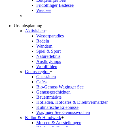
Leitgeringer See
Fridolfinger Badesee
Weidsee
Urlaubsplanung
Aktivitäten
+
Wasserparadies
Radeln
Wandern
Spiel & Sport
Naturerlebnis
Ausflugstipps
Wohlfühlen
Genussregion
+
Gaststätten
Cafés
Bio-Genuss Waginger See
Genussgeschichten
Bauernmärkte
Hofläden, Hofcafes & Direktvermarkter
Kulinarische Erlebnisse
Waginger See Genusswochen
Kultur & Handwerk
+
Museen & Ausstellungen