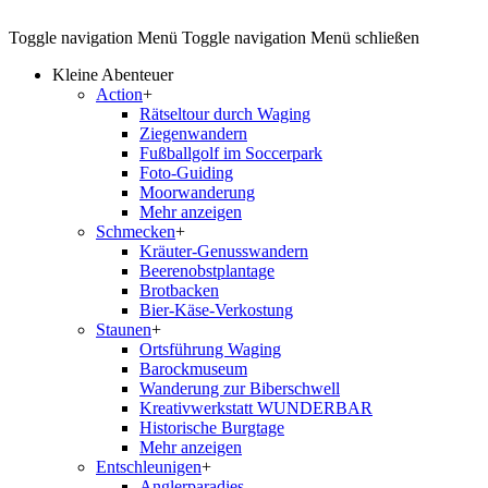
Toggle navigation
Menü
Toggle navigation
Menü schließen
Kleine Abenteuer
Action
+
Rätseltour durch Waging
Ziegenwandern
Fußballgolf im Soccerpark
Foto-Guiding
Moorwanderung
Mehr anzeigen
Schmecken
+
Kräuter-Genusswandern
Beerenobstplantage
Brotbacken
Bier-Käse-Verkostung
Staunen
+
Ortsführung Waging
Barockmuseum
Wanderung zur Biberschwell
Kreativwerkstatt WUNDERBAR
Historische Burgtage
Mehr anzeigen
Entschleunigen
+
Anglerparadies