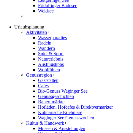
Leitgeringer See
Fridolfinger Badesee
Weidsee
Urlaubsplanung
Aktivitäten
+
Wasserparadies
Radeln
Wandern
Spiel & Sport
Naturerlebnis
Ausflugstipps
Wohlfühlen
Genussregion
+
Gaststätten
Cafés
Bio-Genuss Waginger See
Genussgeschichten
Bauernmärkte
Hofläden, Hofcafes & Direktvermarkter
Kulinarische Erlebnisse
Waginger See Genusswochen
Kultur & Handwerk
+
Museen & Ausstellungen