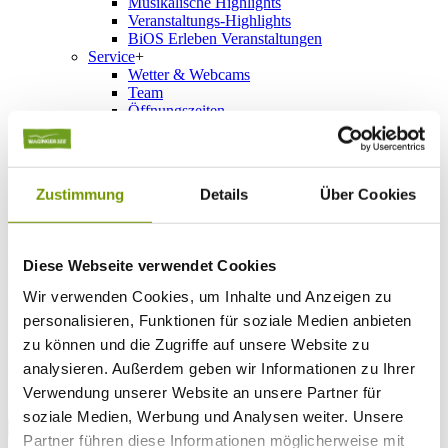
Musikalische Highlights
Veranstaltungs-Highlights
BiOS Erleben Veranstaltungen
Service
+
Wetter & Webcams
Team
Öffnungszeiten
Prospektbestellung
Presse
Social Media
Zustimmung
Details
Über Cookies
UNTERKÜNFTE
Bitte wählen Sie einen Ort
Diese Webseite verwendet Cookies
Anreise*
Nächte
Wir verwenden Cookies, um Inhalte und Anzeigen zu
Erwachsene
personalisieren, Funktionen für soziale Medien anbieten
Kinder
zu können und die Zugriffe auf unsere Website zu
Alter Kind 1
analysieren. Außerdem geben wir Informationen zu Ihrer
Alter Kind 2
Alter Kind 3
Verwendung unserer Website an unsere Partner für
Alter Kind 4
soziale Medien, Werbung und Analysen weiter. Unsere
suchen
Partner führen diese Informationen möglicherweise mit