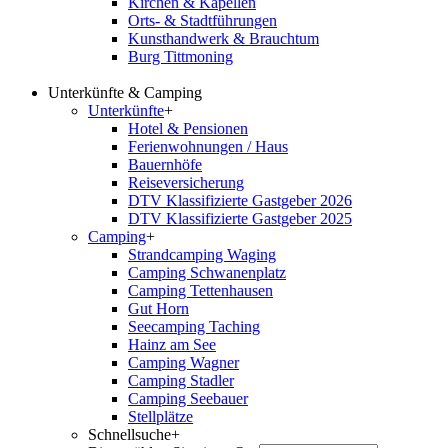
Kirchen & Kapellen
Orts- & Stadtführungen
Kunsthandwerk & Brauchtum
Burg Tittmoning
Unterkünfte & Camping
Unterkünfte
+
Hotel & Pensionen
Ferienwohnungen / Haus
Bauernhöfe
Reiseversicherung
DTV Klassifizierte Gastgeber 2026
DTV Klassifizierte Gastgeber 2025
Camping
+
Strandcamping Waging
Camping Schwanenplatz
Camping Tettenhausen
Gut Horn
Seecamping Taching
Hainz am See
Camping Wagner
Camping Stadler
Camping Seebauer
Stellplätze
Schnellsuche
+