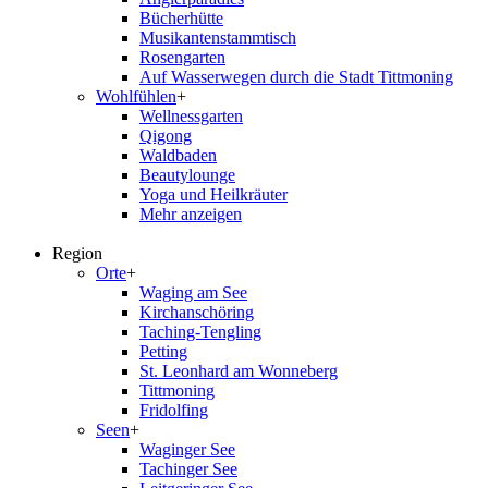
Bücherhütte
Musikantenstammtisch
Rosengarten
Auf Wasserwegen durch die Stadt Tittmoning
Wohlfühlen
+
Wellnessgarten
Qigong
Waldbaden
Beautylounge
Yoga und Heilkräuter
Mehr anzeigen
Region
Orte
+
Waging am See
Kirchanschöring
Taching-Tengling
Petting
St. Leonhard am Wonneberg
Tittmoning
Fridolfing
Seen
+
Waginger See
Tachinger See