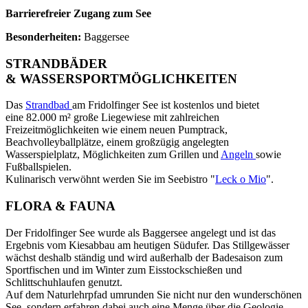
Barrierefreier Zugang zum See
Besonderheiten:
Baggersee
STRANDBÄDER
& WASSERSPORTMÖGLICHKEITEN
Das
Strandbad
am Fridolfinger See ist kostenlos und bietet
eine 82.000 m² große Liegewiese mit zahlreichen
Freizeitmöglichkeiten wie einem neuen Pumptrack,
Beachvolleyballplätze, einem großzügig angelegten
Wasserspielplatz, Möglichkeiten zum Grillen und
Angeln
sowie
Fußballspielen.
Kulinarisch verwöhnt werden Sie im Seebistro "
Leck o Mio
".
FLORA & FAUNA
Der Fridolfinger See wurde als Baggersee angelegt und ist das
Ergebnis vom Kiesabbau am heutigen Südufer. Das Stillgewässer
wächst deshalb ständig und wird außerhalb der Badesaison zum
Sportfischen und im Winter zum Eisstockschießen und
Schlittschuhlaufen genutzt.
Auf dem Naturlehrpfad umrunden Sie nicht nur den wunderschönen
See, sondern erfahren dabei auch eine Menge über die Geologie,