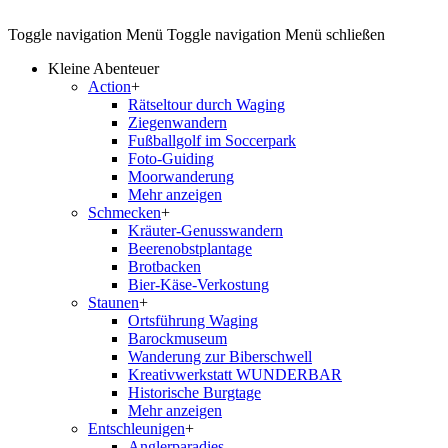
Toggle navigation
Menü
Toggle navigation
Menü schließen
Kleine Abenteuer
Action
+
Rätseltour durch Waging
Ziegenwandern
Fußballgolf im Soccerpark
Foto-Guiding
Moorwanderung
Mehr anzeigen
Schmecken
+
Kräuter-Genusswandern
Beerenobstplantage
Brotbacken
Bier-Käse-Verkostung
Staunen
+
Ortsführung Waging
Barockmuseum
Wanderung zur Biberschwell
Kreativwerkstatt WUNDERBAR
Historische Burgtage
Mehr anzeigen
Entschleunigen
+
Anglerparadies