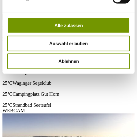
* Plichtfeld
VOLLTEXTSUCHE
WETTER & WASSERTEMPERATUR
Alle zulassen
Heute
Klar/Sonnig
14°C
Morgen
Auswahl erlauben
28°C
Mo 10.08
Ablehnen
30°C
Wassertemperatur
25°C
Waginger Segelclub
25°C
Campingplatz Gut Horn
25°C
Strandbad Seeteufel
WEBCAM