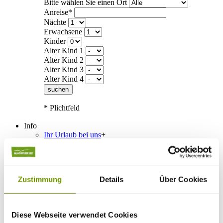
Bitte wählen Sie einen Ort
Anreise*
Nächte
Erwachsene
Kinder
Alter Kind 1
Alter Kind 2
Alter Kind 3
Alter Kind 4
suchen
* Plichtfeld
Info
Ihr Urlaub bei uns
+
Anreise
ÖPNV
Mobilität
Klassifizierung
Zustimmung
Details
Über Cookies
Gästekarte
Datenschutzerklärung IRS18
AGB
Veranstaltungen
+
Diese Webseite verwendet Cookies
Veranstaltungskalender