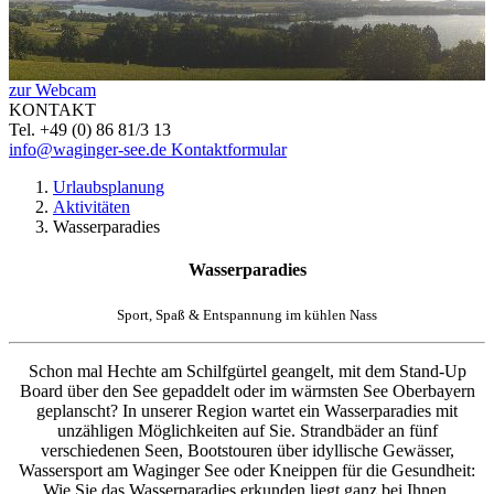
zur Webcam
KONTAKT
Tel. +49 (0) 86 81/3 13
info@waginger-see.de
Kontaktformular
Urlaubsplanung
Aktivitäten
Wasserparadies
Wasserparadies
Sport, Spaß & Entspannung im kühlen Nass
Schon mal Hechte am Schilfgürtel geangelt, mit dem Stand-Up
Board über den See gepaddelt oder im wärmsten See Oberbayern
geplanscht? In unserer Region wartet ein Wasserparadies mit
unzähligen Möglichkeiten auf Sie. Strandbäder an fünf
verschiedenen Seen, Bootstouren über idyllische Gewässer,
Wassersport am Waginger See oder Kneippen für die Gesundheit:
Wie Sie das Wasserparadies erkunden liegt ganz bei Ihnen.