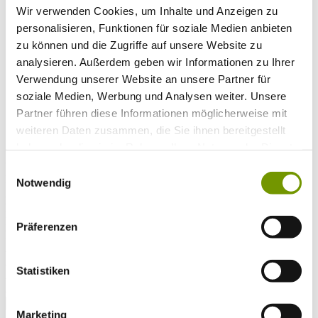
Musikalische Highlights
Wir verwenden Cookies, um Inhalte und Anzeigen zu
Veranstaltungs-Highlights
BiOS Erleben Veranstaltungen
personalisieren, Funktionen für soziale Medien anbieten
Service
+
zu können und die Zugriffe auf unsere Website zu
Wetter & Webcams
analysieren. Außerdem geben wir Informationen zu Ihrer
Team
Öffnungszeiten
Verwendung unserer Website an unsere Partner für
Prospektbestellung
soziale Medien, Werbung und Analysen weiter. Unsere
Presse
Partner führen diese Informationen möglicherweise mit
Social Media
weiteren Daten zusammen, die Sie ihnen bereitgestellt
haben oder die sie im Rahmen Ihrer Nutzung der Dienste
gesammelt haben.
UNTERKÜNFTE
Einwilligungsauswahl
Bitte wählen Sie einen Ort
Notwendig
Anreise*
Nächte
Erwachsene
Präferenzen
Kinder
Alter Kind 1
Alter Kind 2
Statistiken
Alter Kind 3
Alter Kind 4
suchen
Marketing