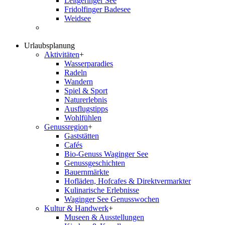
Leitgeringer See
Fridolfinger Badesee
Weidsee
Urlaubsplanung
Aktivitäten
+
Wasserparadies
Radeln
Wandern
Spiel & Sport
Naturerlebnis
Ausflugstipps
Wohlfühlen
Genussregion
+
Gaststätten
Cafés
Bio-Genuss Waginger See
Genussgeschichten
Bauernmärkte
Hofläden, Hofcafes & Direktvermarkter
Kulinarische Erlebnisse
Waginger See Genusswochen
Kultur & Handwerk
+
Museen & Ausstellungen