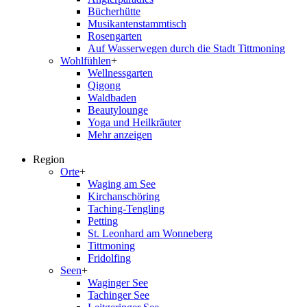
Bücherhütte
Musikantenstammtisch
Rosengarten
Auf Wasserwegen durch die Stadt Tittmoning
Wohlfühlen
+
Wellnessgarten
Qigong
Waldbaden
Beautylounge
Yoga und Heilkräuter
Mehr anzeigen
Region
Orte
+
Waging am See
Kirchanschöring
Taching-Tengling
Petting
St. Leonhard am Wonneberg
Tittmoning
Fridolfing
Seen
+
Waginger See
Tachinger See