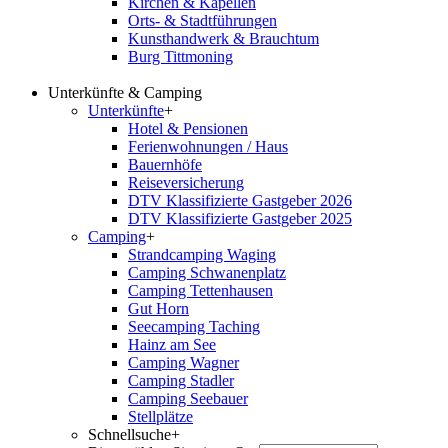
Kirchen & Kapellen
Orts- & Stadtführungen
Kunsthandwerk & Brauchtum
Burg Tittmoning
Unterkünfte & Camping
Unterkünfte
+
Hotel & Pensionen
Ferienwohnungen / Haus
Bauernhöfe
Reiseversicherung
DTV Klassifizierte Gastgeber 2026
DTV Klassifizierte Gastgeber 2025
Camping
+
Strandcamping Waging
Camping Schwanenplatz
Camping Tettenhausen
Gut Horn
Seecamping Taching
Hainz am See
Camping Wagner
Camping Stadler
Camping Seebauer
Stellplätze
Schnellsuche
+