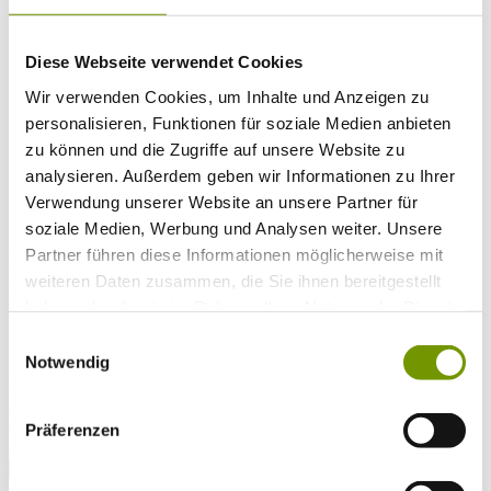
Musikalische Highlights
Veranstaltungs-Highlights
BiOS Erleben Veranstaltungen
Diese Webseite verwendet Cookies
Service
+
Wetter & Webcams
Wir verwenden Cookies, um Inhalte und Anzeigen zu
Team
Öffnungszeiten
personalisieren, Funktionen für soziale Medien anbieten
Prospektbestellung
zu können und die Zugriffe auf unsere Website zu
Presse
analysieren. Außerdem geben wir Informationen zu Ihrer
Social Media
Verwendung unserer Website an unsere Partner für
soziale Medien, Werbung und Analysen weiter. Unsere
Partner führen diese Informationen möglicherweise mit
UNTERKÜNFTE
Bitte wählen Sie einen Ort
weiteren Daten zusammen, die Sie ihnen bereitgestellt
Anreise*
haben oder die sie im Rahmen Ihrer Nutzung der Dienste
Nächte
gesammelt haben.
Einwilligungsauswahl
Erwachsene
Notwendig
Kinder
Alter Kind 1
Alter Kind 2
Alter Kind 3
Präferenzen
Alter Kind 4
suchen