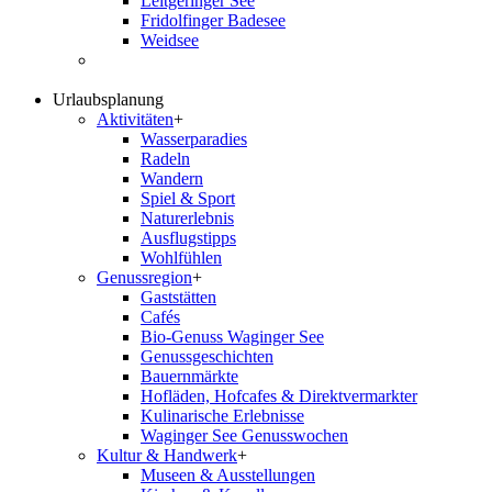
Leitgeringer See
Fridolfinger Badesee
Weidsee
Urlaubsplanung
Aktivitäten
+
Wasserparadies
Radeln
Wandern
Spiel & Sport
Naturerlebnis
Ausflugstipps
Wohlfühlen
Genussregion
+
Gaststätten
Cafés
Bio-Genuss Waginger See
Genussgeschichten
Bauernmärkte
Hofläden, Hofcafes & Direktvermarkter
Kulinarische Erlebnisse
Waginger See Genusswochen
Kultur & Handwerk
+
Museen & Ausstellungen