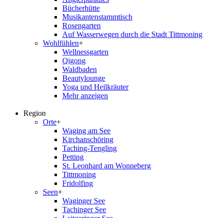
Bücherhütte
Musikantenstammtisch
Rosengarten
Auf Wasserwegen durch die Stadt Tittmoning
Wohlfühlen
+
Wellnessgarten
Qigong
Waldbaden
Beautylounge
Yoga und Heilkräuter
Mehr anzeigen
Region
Orte
+
Waging am See
Kirchanschöring
Taching-Tengling
Petting
St. Leonhard am Wonneberg
Tittmoning
Fridolfing
Seen
+
Waginger See
Tachinger See