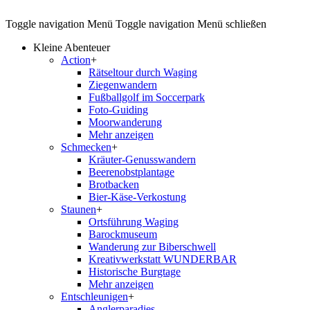
Toggle navigation
Menü
Toggle navigation
Menü schließen
Kleine Abenteuer
Action
+
Rätseltour durch Waging
Ziegenwandern
Fußballgolf im Soccerpark
Foto-Guiding
Moorwanderung
Mehr anzeigen
Schmecken
+
Kräuter-Genusswandern
Beerenobstplantage
Brotbacken
Bier-Käse-Verkostung
Staunen
+
Ortsführung Waging
Barockmuseum
Wanderung zur Biberschwell
Kreativwerkstatt WUNDERBAR
Historische Burgtage
Mehr anzeigen
Entschleunigen
+
Anglerparadies