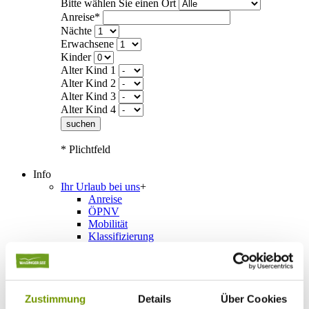
Bitte wählen Sie einen Ort
Anreise*
Nächte
Erwachsene
Kinder
Alter Kind 1
Alter Kind 2
Alter Kind 3
Alter Kind 4
suchen
* Plichtfeld
Info
Ihr Urlaub bei uns
+
Anreise
ÖPNV
Mobilität
Klassifizierung
Gästekarte
Datenschutzerklärung IRS18
AGB
Veranstaltungen
+
Veranstaltungskalender
Zustimmung
Details
Über Cookies