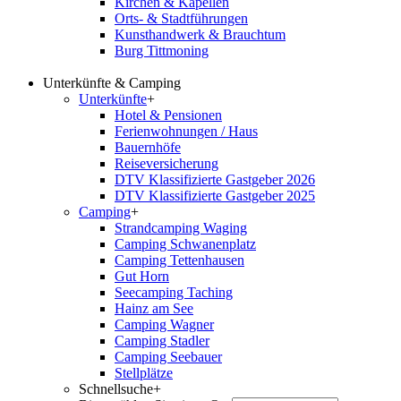
Kirchen & Kapellen
Orts- & Stadtführungen
Kunsthandwerk & Brauchtum
Burg Tittmoning
Unterkünfte & Camping
Unterkünfte
+
Hotel & Pensionen
Ferienwohnungen / Haus
Bauernhöfe
Reiseversicherung
DTV Klassifizierte Gastgeber 2026
DTV Klassifizierte Gastgeber 2025
Camping
+
Strandcamping Waging
Camping Schwanenplatz
Camping Tettenhausen
Gut Horn
Seecamping Taching
Hainz am See
Camping Wagner
Camping Stadler
Camping Seebauer
Stellplätze
Schnellsuche
+