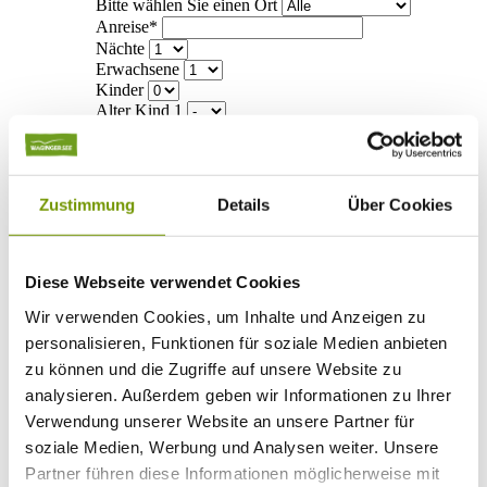
Bitte wählen Sie einen Ort
Anreise*
Nächte
Erwachsene
Kinder
Alter Kind 1
Alter Kind 2
Alter Kind 3
Alter Kind 4
suchen
Zustimmung
Details
Über Cookies
* Plichtfeld
Info
Diese Webseite verwendet Cookies
Ihr Urlaub bei uns
+
Anreise
Wir verwenden Cookies, um Inhalte und Anzeigen zu
ÖPNV
personalisieren, Funktionen für soziale Medien anbieten
Mobilität
zu können und die Zugriffe auf unsere Website zu
Klassifizierung
Gästekarte
analysieren. Außerdem geben wir Informationen zu Ihrer
Datenschutzerklärung IRS18
Verwendung unserer Website an unsere Partner für
AGB
soziale Medien, Werbung und Analysen weiter. Unsere
Veranstaltungen
+
Veranstaltungskalender
Partner führen diese Informationen möglicherweise mit