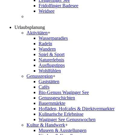
Leitgeringer See
Fridolfinger Badesee
Weidsee
Urlaubsplanung
Aktivitäten
+
Wasserparadies
Radeln
Wandern
Spiel & Sport
Naturerlebnis
Ausflugstipps
Wohlfühlen
Genussregion
+
Gaststätten
Cafés
Bio-Genuss Waginger See
Genussgeschichten
Bauernmärkte
Hofläden, Hofcafes & Direktvermarkter
Kulinarische Erlebnisse
Waginger See Genusswochen
Kultur & Handwerk
+
Museen & Ausstellungen