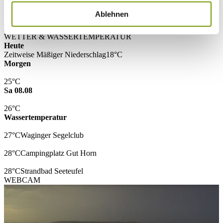
* Plichtfeld
Ablehnen
VOLLTEXTSUCHE
WETTER & WASSERTEMPERATUR
Heute
Zeitweise Mäßiger Niederschlag
18°C
Morgen
25°C
Sa 08.08
26°C
Wassertemperatur
27°C
Waginger Segelclub
28°C
Campingplatz Gut Horn
28°C
Strandbad Seeteufel
WEBCAM