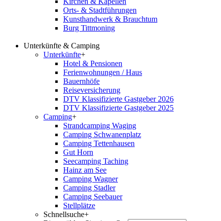
Kirchen & Kapellen
Orts- & Stadtführungen
Kunsthandwerk & Brauchtum
Burg Tittmoning
Unterkünfte & Camping
Unterkünfte
+
Hotel & Pensionen
Ferienwohnungen / Haus
Bauernhöfe
Reiseversicherung
DTV Klassifizierte Gastgeber 2026
DTV Klassifizierte Gastgeber 2025
Camping
+
Strandcamping Waging
Camping Schwanenplatz
Camping Tettenhausen
Gut Horn
Seecamping Taching
Hainz am See
Camping Wagner
Camping Stadler
Camping Seebauer
Stellplätze
Schnellsuche
+