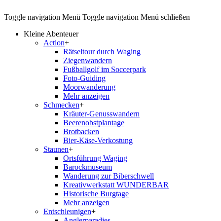
Toggle navigation
Menü
Toggle navigation
Menü schließen
Kleine Abenteuer
Action
+
Rätseltour durch Waging
Ziegenwandern
Fußballgolf im Soccerpark
Foto-Guiding
Moorwanderung
Mehr anzeigen
Schmecken
+
Kräuter-Genusswandern
Beerenobstplantage
Brotbacken
Bier-Käse-Verkostung
Staunen
+
Ortsführung Waging
Barockmuseum
Wanderung zur Biberschwell
Kreativwerkstatt WUNDERBAR
Historische Burgtage
Mehr anzeigen
Entschleunigen
+
Anglerparadies