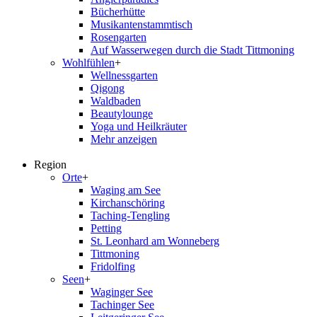
Bücherhütte
Musikantenstammtisch
Rosengarten
Auf Wasserwegen durch die Stadt Tittmoning
Wohlfühlen
+
Wellnessgarten
Qigong
Waldbaden
Beautylounge
Yoga und Heilkräuter
Mehr anzeigen
Region
Orte
+
Waging am See
Kirchanschöring
Taching-Tengling
Petting
St. Leonhard am Wonneberg
Tittmoning
Fridolfing
Seen
+
Waginger See
Tachinger See