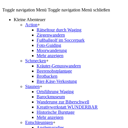
Toggle navigation
Menü
Toggle navigation
Menü schließen
Kleine Abenteuer
Action
+
Rätseltour durch Waging
Ziegenwandern
Fußballgolf im Soccerpark
Foto-Guiding
Moorwanderung
Mehr anzeigen
Schmecken
+
Kräuter-Genusswandern
Beerenobstplantage
Brotbacken
Bier-Käse-Verkostung
Staunen
+
Ortsführung Waging
Barockmuseum
Wanderung zur Biberschwell
Kreativwerkstatt WUNDERBAR
Historische Burgtage
Mehr anzeigen
Entschleunigen
+
Anglerparadies