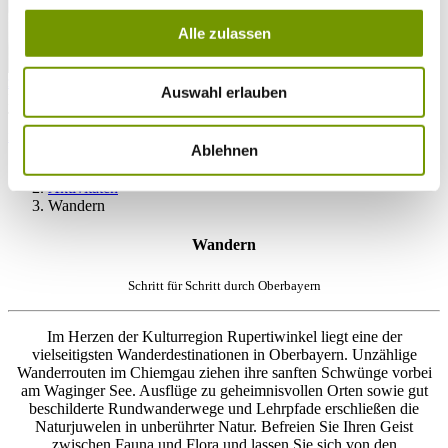
Alle zulassen
zur Webcam
Auswahl erlauben
KONTAKT
Tel. +49 (0) 86 81/3 13
info@waginger-see.de
Kontaktformular
Ablehnen
Urlaubsplanung
Aktivitäten
Wandern
Wandern
Schritt für Schritt durch Oberbayern
Im Herzen der Kulturregion Rupertiwinkel liegt eine der
vielseitigsten Wanderdestinationen in Oberbayern. Unzählige
Wanderrouten im Chiemgau ziehen ihre sanften Schwünge vorbei
am Waginger See. Ausflüge zu geheimnisvollen Orten sowie gut
beschilderte Rundwanderwege und Lehrpfade erschließen die
Naturjuwelen in unberührter Natur. Befreien Sie Ihren Geist
zwischen Fauna und Flora und lassen Sie sich von den