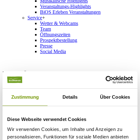
Musikalische Highlights
Veranstaltungs-Highlights
BiOS Erleben Veranstaltungen
Service
+
Wetter & Webcams
Team
Öffnungszeiten
Prospektbestellung
Presse
Social Media
UNTERKÜNFTE
Bitte wählen Sie einen Ort
Anreise*
Nächte
Zustimmung
Details
Über Cookies
Erwachsene
Kinder
Alter Kind 1
Alter Kind 2
Diese Webseite verwendet Cookies
Alter Kind 3
Alter Kind 4
Wir verwenden Cookies, um Inhalte und Anzeigen zu
suchen
personalisieren, Funktionen für soziale Medien anbieten