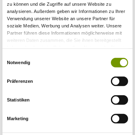
zu können und die Zugriffe auf unsere Website zu
* Plichtfeld
VOLLTEXTSUCHE
analysieren. Außerdem geben wir Informationen zu Ihrer
Verwendung unserer Website an unsere Partner für
WETTER & WASSERTEMPERATUR
soziale Medien, Werbung und Analysen weiter. Unsere
Heute
Partner führen diese Informationen möglicherweise mit
Leichte Regenfälle
21°C
Morgen
weiteren Daten zusammen, die Sie ihnen bereitgestellt
haben oder die sie im Rahmen Ihrer Nutzung der Dienste
25°C
gesammelt haben.
Sa 08.08
Einwilligungsauswahl
Notwendig
26°C
Wassertemperatur
Präferenzen
27°C
Waginger Segelclub
28°C
Campingplatz Gut Horn
Statistiken
28°C
Strandbad Seeteufel
WEBCAM
Marketing