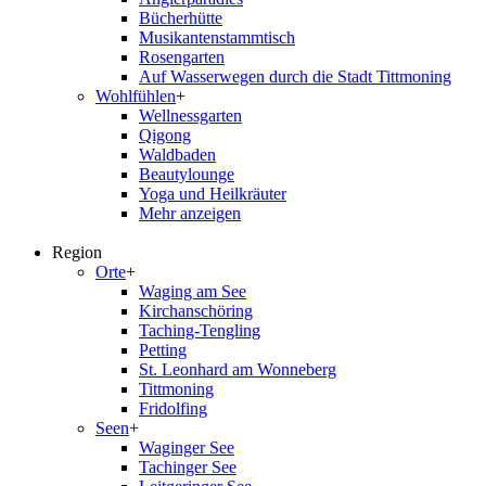
Bücherhütte
Musikantenstammtisch
Rosengarten
Auf Wasserwegen durch die Stadt Tittmoning
Wohlfühlen
+
Wellnessgarten
Qigong
Waldbaden
Beautylounge
Yoga und Heilkräuter
Mehr anzeigen
Region
Orte
+
Waging am See
Kirchanschöring
Taching-Tengling
Petting
St. Leonhard am Wonneberg
Tittmoning
Fridolfing
Seen
+
Waginger See
Tachinger See