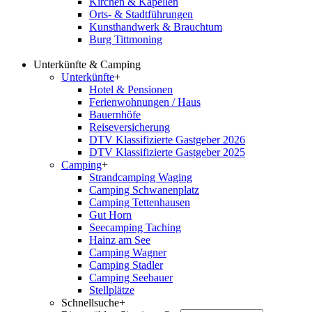
Kirchen & Kapellen
Orts- & Stadtführungen
Kunsthandwerk & Brauchtum
Burg Tittmoning
Unterkünfte & Camping
Unterkünfte
+
Hotel & Pensionen
Ferienwohnungen / Haus
Bauernhöfe
Reiseversicherung
DTV Klassifizierte Gastgeber 2026
DTV Klassifizierte Gastgeber 2025
Camping
+
Strandcamping Waging
Camping Schwanenplatz
Camping Tettenhausen
Gut Horn
Seecamping Taching
Hainz am See
Camping Wagner
Camping Stadler
Camping Seebauer
Stellplätze
Schnellsuche
+