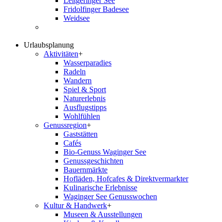
Leitgeringer See
Fridolfinger Badesee
Weidsee
Urlaubsplanung
Aktivitäten
+
Wasserparadies
Radeln
Wandern
Spiel & Sport
Naturerlebnis
Ausflugstipps
Wohlfühlen
Genussregion
+
Gaststätten
Cafés
Bio-Genuss Waginger See
Genussgeschichten
Bauernmärkte
Hofläden, Hofcafes & Direktvermarkter
Kulinarische Erlebnisse
Waginger See Genusswochen
Kultur & Handwerk
+
Museen & Ausstellungen