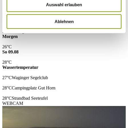
Auswahl erlauben
* Plichtfeld
VOLLTEXTSUCHE
WETTER & WASSERTEMPERATUR
Ablehnen
Heute
Leichte Regenfälle
18°C
Morgen
26°C
So 09.08
28°C
Wassertemperatur
27°C
Waginger Segelclub
28°C
Campingplatz Gut Horn
28°C
Strandbad Seeteufel
WEBCAM