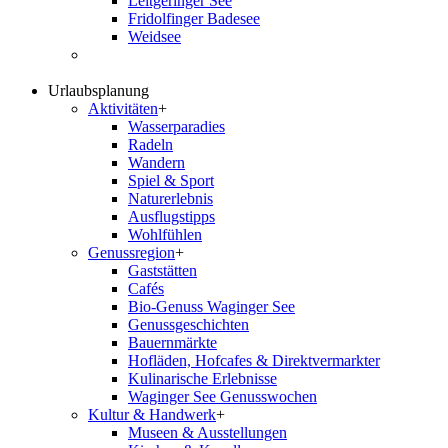
Leitgeringer See
Fridolfinger Badesee
Weidsee
Urlaubsplanung
Aktivitäten
+
Wasserparadies
Radeln
Wandern
Spiel & Sport
Naturerlebnis
Ausflugstipps
Wohlfühlen
Genussregion
+
Gaststätten
Cafés
Bio-Genuss Waginger See
Genussgeschichten
Bauernmärkte
Hofläden, Hofcafes & Direktvermarkter
Kulinarische Erlebnisse
Waginger See Genusswochen
Kultur & Handwerk
+
Museen & Ausstellungen