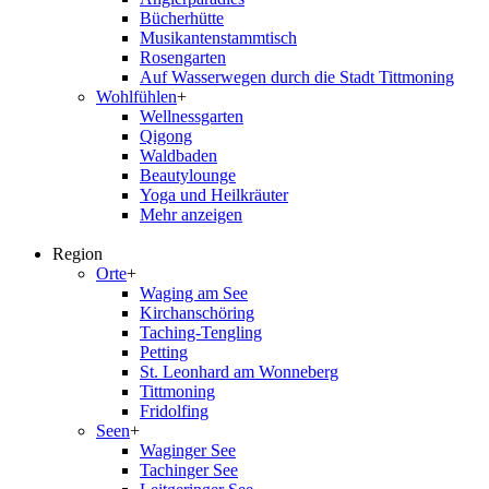
Bücherhütte
Musikantenstammtisch
Rosengarten
Auf Wasserwegen durch die Stadt Tittmoning
Wohlfühlen
+
Wellnessgarten
Qigong
Waldbaden
Beautylounge
Yoga und Heilkräuter
Mehr anzeigen
Region
Orte
+
Waging am See
Kirchanschöring
Taching-Tengling
Petting
St. Leonhard am Wonneberg
Tittmoning
Fridolfing
Seen
+
Waginger See
Tachinger See