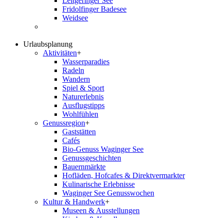
Leitgeringer See
Fridolfinger Badesee
Weidsee
Urlaubsplanung
Aktivitäten
+
Wasserparadies
Radeln
Wandern
Spiel & Sport
Naturerlebnis
Ausflugstipps
Wohlfühlen
Genussregion
+
Gaststätten
Cafés
Bio-Genuss Waginger See
Genussgeschichten
Bauernmärkte
Hofläden, Hofcafes & Direktvermarkter
Kulinarische Erlebnisse
Waginger See Genusswochen
Kultur & Handwerk
+
Museen & Ausstellungen