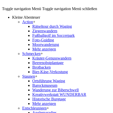
Toggle navigation
Menü
Toggle navigation
Menü schließen
Kleine Abenteuer
Action
+
Rätseltour durch Waging
Ziegenwandern
Fußballgolf im Soccerpark
Foto-Guiding
Moorwanderung
Mehr anzeigen
Schmecken
+
Kräuter-Genusswandern
Beerenobstplantage
Brotbacken
Bier-Käse-Verkostung
Staunen
+
Ortsführung Waging
Barockmuseum
Wanderung zur Biberschwell
Kreativwerkstatt WUNDERBAR
Historische Burgtage
Mehr anzeigen
Entschleunigen
+
Anglerparadies