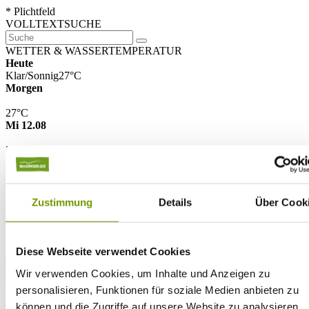
* Plichtfeld
VOLLTEXTSUCHE
WETTER & WASSERTEMPERATUR
Heute
Klar/Sonnig
27°C
Morgen
27°C
Mi 12.08
25°C
Wassertemperatur
26°C
Waginger Segelclub
Zustimmung
Details
Über Cook
26°C
Campingplatz Gut Horn
26°C
Strandbad Seeteufel
WEBCAM
Diese Webseite verwendet Cookies
Wir verwenden Cookies, um Inhalte und Anzeigen zu
personalisieren, Funktionen für soziale Medien anbieten zu
können und die Zugriffe auf unsere Website zu analysieren.