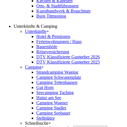
Kirchen & Kapellen
Orts- & Stadtführungen
Kunsthandwerk & Brauchtum
Burg Tittmoning
Unterkünfte & Camping
Unterkünfte
+
Hotel & Pensionen
Ferienwohnungen / Haus
Bauernhöfe
Reiseversicherung
DTV Klassifizierte Gastgeber 2026
DTV Klassifizierte Gastgeber 2025
Camping
+
Strandcamping Waging
Camping Schwanenplatz
Camping Tettenhausen
Gut Horn
Seecamping Taching
Hainz am See
Camping Wagner
Camping Stadler
Camping Seebauer
Stellplätze
Schnellsuche
+