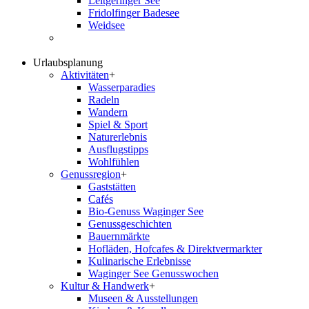
Leitgeringer See
Fridolfinger Badesee
Weidsee
Urlaubsplanung
Aktivitäten
+
Wasserparadies
Radeln
Wandern
Spiel & Sport
Naturerlebnis
Ausflugstipps
Wohlfühlen
Genussregion
+
Gaststätten
Cafés
Bio-Genuss Waginger See
Genussgeschichten
Bauernmärkte
Hofläden, Hofcafes & Direktvermarkter
Kulinarische Erlebnisse
Waginger See Genusswochen
Kultur & Handwerk
+
Museen & Ausstellungen