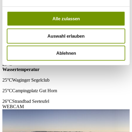
* Plichtfeld
VOLLTEXTSUCHE
Alle zulassen
WETTER & WASSERTEMPERATUR
Heute
Klar/Sonnig
25°C
Auswahl erlauben
Morgen
30°C
Ablehnen
Di 11.08
29°C
Wassertemperatur
25°C
Waginger Segelclub
25°C
Campingplatz Gut Horn
26°C
Strandbad Seeteufel
WEBCAM