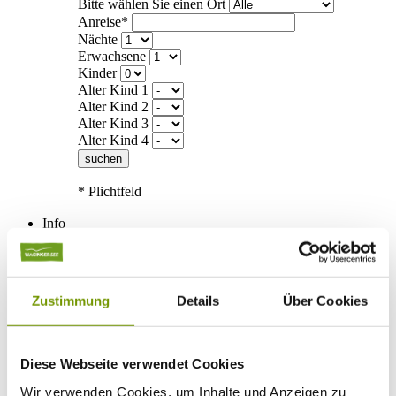
Bitte wählen Sie einen Ort
Anreise*
Nächte
Erwachsene
Kinder
Alter Kind 1
Alter Kind 2
Alter Kind 3
Alter Kind 4
suchen
* Plichtfeld
Info
Ihr Urlaub bei uns
+
Anreise
ÖPNV
Mobilität
Zustimmung
Details
Über Cookies
Klassifizierung
Gästekarte
Datenschutzerklärung IRS18
AGB
Diese Webseite verwendet Cookies
Veranstaltungen
+
Veranstaltungskalender
Wir verwenden Cookies, um Inhalte und Anzeigen zu