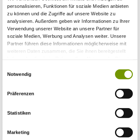
Musikalische Highlights
personalisieren, Funktionen für soziale Medien anbieten
Veranstaltungs-Highlights
BiOS Erleben Veranstaltungen
zu können und die Zugriffe auf unsere Website zu
Service
+
analysieren. Außerdem geben wir Informationen zu Ihrer
Wetter & Webcams
Verwendung unserer Website an unsere Partner für
Team
Öffnungszeiten
soziale Medien, Werbung und Analysen weiter. Unsere
Prospektbestellung
Partner führen diese Informationen möglicherweise mit
Presse
weiteren Daten zusammen, die Sie ihnen bereitgestellt
Social Media
haben oder die sie im Rahmen Ihrer Nutzung der Dienste
gesammelt haben.
Einwilligungsauswahl
UNTERKÜNFTE
Notwendig
Bitte wählen Sie einen Ort
Anreise*
Nächte
Präferenzen
Erwachsene
Kinder
Alter Kind 1
Statistiken
Alter Kind 2
Alter Kind 3
Alter Kind 4
Marketing
suchen