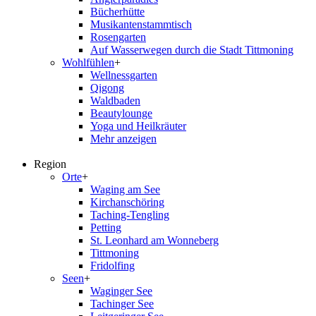
Bücherhütte
Musikantenstammtisch
Rosengarten
Auf Wasserwegen durch die Stadt Tittmoning
Wohlfühlen
+
Wellnessgarten
Qigong
Waldbaden
Beautylounge
Yoga und Heilkräuter
Mehr anzeigen
Region
Orte
+
Waging am See
Kirchanschöring
Taching-Tengling
Petting
St. Leonhard am Wonneberg
Tittmoning
Fridolfing
Seen
+
Waginger See
Tachinger See