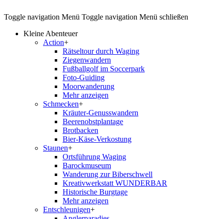
Toggle navigation
Menü
Toggle navigation
Menü schließen
Kleine Abenteuer
Action
+
Rätseltour durch Waging
Ziegenwandern
Fußballgolf im Soccerpark
Foto-Guiding
Moorwanderung
Mehr anzeigen
Schmecken
+
Kräuter-Genusswandern
Beerenobstplantage
Brotbacken
Bier-Käse-Verkostung
Staunen
+
Ortsführung Waging
Barockmuseum
Wanderung zur Biberschwell
Kreativwerkstatt WUNDERBAR
Historische Burgtage
Mehr anzeigen
Entschleunigen
+
Anglerparadies