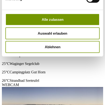
* Plichtfeld
VOLLTEXTSUCHE
WETTER & WASSERTEMPERATUR
Alle zulassen
Heute
Klar/Sonnig
26°C
Morgen
Auswahl erlauben
30°C
Di 11.08
Ablehnen
29°C
Wassertemperatur
25°C
Waginger Segelclub
25°C
Campingplatz Gut Horn
26°C
Strandbad Seeteufel
WEBCAM