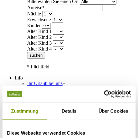
Bitte wählen Sie einen Ort
Anreise*
Nächte
Erwachsene
Kinder
Alter Kind 1
Alter Kind 2
Alter Kind 3
Alter Kind 4
suchen
* Plichtfeld
Info
Ihr Urlaub bei uns
+
Anreise
ÖPNV
Mobilität
Klassifizierung
Zustimmung
Details
Über Cookies
Gästekarte
Datenschutzerklärung IRS18
AGB
Veranstaltungen
+
Diese Webseite verwendet Cookies
Veranstaltungskalender