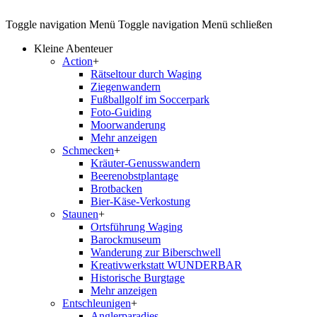
Toggle navigation
Menü
Toggle navigation
Menü schließen
Kleine Abenteuer
Action
+
Rätseltour durch Waging
Ziegenwandern
Fußballgolf im Soccerpark
Foto-Guiding
Moorwanderung
Mehr anzeigen
Schmecken
+
Kräuter-Genusswandern
Beerenobstplantage
Brotbacken
Bier-Käse-Verkostung
Staunen
+
Ortsführung Waging
Barockmuseum
Wanderung zur Biberschwell
Kreativwerkstatt WUNDERBAR
Historische Burgtage
Mehr anzeigen
Entschleunigen
+
Anglerparadies