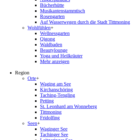
Bücherhütte
Musikantenstammtisch
Rosengarten
Auf Wasserwegen durch die Stadt Tittmoning
Wohlfühlen
+
Wellnessgarten
Qigong
Waldbaden
Beautylounge
Yoga und Heilkräuter
Mehr anzeigen
Region
Orte
+
Waging am See
Kirchanschöring
Taching-Tengling
Petting
St. Leonhard am Wonneberg
Tittmoning
Fridolfing
Seen
+
Waginger See
Tachinger See