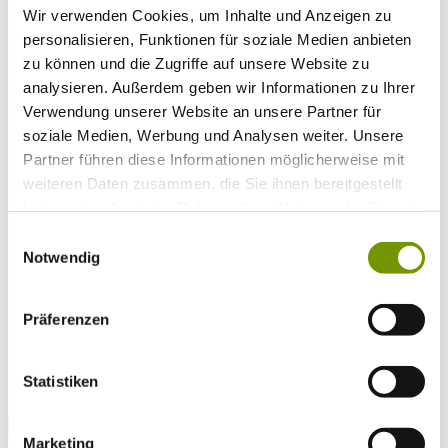
Musikalische Highlights
Wir verwenden Cookies, um Inhalte und Anzeigen zu
Veranstaltungs-Highlights
BiOS Erleben Veranstaltungen
personalisieren, Funktionen für soziale Medien anbieten
Service
+
zu können und die Zugriffe auf unsere Website zu
Wetter & Webcams
analysieren. Außerdem geben wir Informationen zu Ihrer
Team
Öffnungszeiten
Verwendung unserer Website an unsere Partner für
Prospektbestellung
soziale Medien, Werbung und Analysen weiter. Unsere
Presse
Partner führen diese Informationen möglicherweise mit
Social Media
weiteren Daten zusammen, die Sie ihnen bereitgestellt
haben oder die sie im Rahmen Ihrer Nutzung der Dienste
gesammelt haben.
UNTERKÜNFTE
Einwilligungsauswahl
Bitte wählen Sie einen Ort
Notwendig
Anreise*
Nächte
Erwachsene
Präferenzen
Kinder
Alter Kind 1
Alter Kind 2
Statistiken
Alter Kind 3
Alter Kind 4
suchen
Marketing