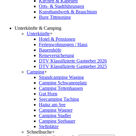
Kirchen & Kapellen
Orts- & Stadtführungen
Kunsthandwerk & Brauchtum
Burg Tittmoning
Unterkünfte & Camping
Unterkünfte
+
Hotel & Pensionen
Ferienwohnungen / Haus
Bauernhöfe
Reiseversicherung
DTV Klassifizierte Gastgeber 2026
DTV Klassifizierte Gastgeber 2025
Camping
+
Strandcamping Waging
Camping Schwanenplatz
Camping Tettenhausen
Gut Horn
Seecamping Taching
Hainz am See
Camping Wagner
Camping Stadler
Camping Seebauer
Stellplätze
Schnellsuche
+