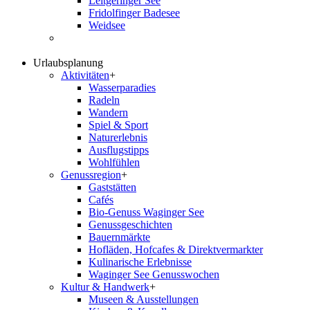
Leitgeringer See
Fridolfinger Badesee
Weidsee
Urlaubsplanung
Aktivitäten
+
Wasserparadies
Radeln
Wandern
Spiel & Sport
Naturerlebnis
Ausflugstipps
Wohlfühlen
Genussregion
+
Gaststätten
Cafés
Bio-Genuss Waginger See
Genussgeschichten
Bauernmärkte
Hofläden, Hofcafes & Direktvermarkter
Kulinarische Erlebnisse
Waginger See Genusswochen
Kultur & Handwerk
+
Museen & Ausstellungen