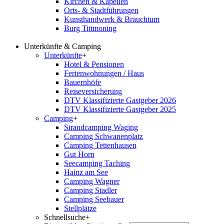
Kirchen & Kapellen
Orts- & Stadtführungen
Kunsthandwerk & Brauchtum
Burg Tittmoning
Unterkünfte & Camping
Unterkünfte
+
Hotel & Pensionen
Ferienwohnungen / Haus
Bauernhöfe
Reiseversicherung
DTV Klassifizierte Gastgeber 2026
DTV Klassifizierte Gastgeber 2025
Camping
+
Strandcamping Waging
Camping Schwanenplatz
Camping Tettenhausen
Gut Horn
Seecamping Taching
Hainz am See
Camping Wagner
Camping Stadler
Camping Seebauer
Stellplätze
Schnellsuche
+