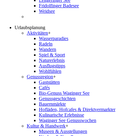
Leitgeringer See
Fridolfinger Badesee
Weidsee
Urlaubsplanung
Aktivitäten
+
Wasserparadies
Radeln
Wandern
Spiel & Sport
Naturerlebnis
Ausflugstipps
Wohlfühlen
Genussregion
+
Gaststätten
Cafés
Bio-Genuss Waginger See
Genussgeschichten
Bauernmärkte
Hofläden, Hofcafes & Direktvermarkter
Kulinarische Erlebnisse
Waginger See Genusswochen
Kultur & Handwerk
+
Museen & Ausstellungen