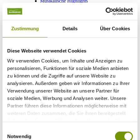
Musikalische Highlights
Veranstaltungs-Highlights
BiOS Erleben Veranstaltungen
Service
+
Wetter & Webcams
Zustimmung
Details
Über Cookies
Team
Öffnungszeiten
Prospektbestellung
Presse
Diese Webseite verwendet Cookies
Social Media
Wir verwenden Cookies, um Inhalte und Anzeigen zu
personalisieren, Funktionen für soziale Medien anbieten
UNTERKÜNFTE
zu können und die Zugriffe auf unsere Website zu
Bitte wählen Sie einen Ort
analysieren. Außerdem geben wir Informationen zu Ihrer
Anreise*
Verwendung unserer Website an unsere Partner für
Nächte
Erwachsene
soziale Medien, Werbung und Analysen weiter. Unsere
Kinder
Partner führen diese Informationen möglicherweise mit
Alter Kind 1
weiteren Daten zusammen, die Sie ihnen bereitgestellt
Alter Kind 2
haben oder die sie im Rahmen Ihrer Nutzung der Dienste
Alter Kind 3
Alter Kind 4
gesammelt haben.
Einwilligungsauswahl
suchen
Notwendig