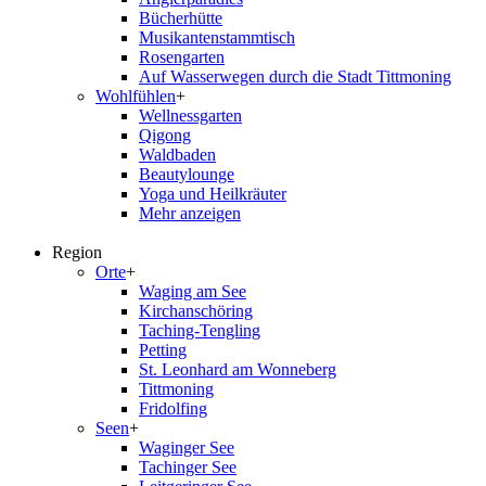
Bücherhütte
Musikantenstammtisch
Rosengarten
Auf Wasserwegen durch die Stadt Tittmoning
Wohlfühlen
+
Wellnessgarten
Qigong
Waldbaden
Beautylounge
Yoga und Heilkräuter
Mehr anzeigen
Region
Orte
+
Waging am See
Kirchanschöring
Taching-Tengling
Petting
St. Leonhard am Wonneberg
Tittmoning
Fridolfing
Seen
+
Waginger See
Tachinger See