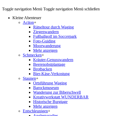
Toggle navigation
Menü
Toggle navigation
Menü schließen
Kleine Abenteuer
Action
+
Rätseltour durch Waging
Ziegenwandern
Fußballgolf im Soccerpark
Foto-Guiding
Moorwanderung
Mehr anzeigen
Schmecken
+
Kräuter-Genusswandern
Beerenobstplantage
Brotbacken
Bier-Käse-Verkostung
Staunen
+
Ortsführung Waging
Barockmuseum
Wanderung zur Biberschwell
Kreativwerkstatt WUNDERBAR
Historische Burgtage
Mehr anzeigen
Entschleunigen
+
Anglerparadies