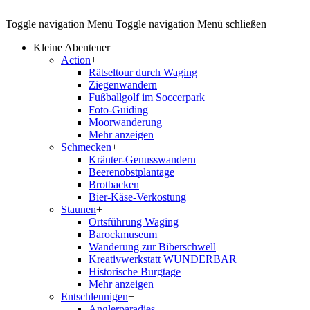
Toggle navigation
Menü
Toggle navigation
Menü schließen
Kleine Abenteuer
Action
+
Rätseltour durch Waging
Ziegenwandern
Fußballgolf im Soccerpark
Foto-Guiding
Moorwanderung
Mehr anzeigen
Schmecken
+
Kräuter-Genusswandern
Beerenobstplantage
Brotbacken
Bier-Käse-Verkostung
Staunen
+
Ortsführung Waging
Barockmuseum
Wanderung zur Biberschwell
Kreativwerkstatt WUNDERBAR
Historische Burgtage
Mehr anzeigen
Entschleunigen
+
Anglerparadies