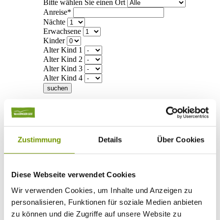
Bitte wählen Sie einen Ort
Anreise*
Nächte
Erwachsene
Kinder
Alter Kind 1
Alter Kind 2
Alter Kind 3
Alter Kind 4
suchen
* Plichtfeld
Info
Ihr Urlaub bei uns
+
Zustimmung
Details
Über Cookies
Anreise
ÖPNV
Mobilität
Klassifizierung
Diese Webseite verwendet Cookies
Gästekarte
Datenschutzerklärung IRS18
Wir verwenden Cookies, um Inhalte und Anzeigen zu
AGB
personalisieren, Funktionen für soziale Medien anbieten
Veranstaltungen
+
Veranstaltungskalender
zu können und die Zugriffe auf unsere Website zu