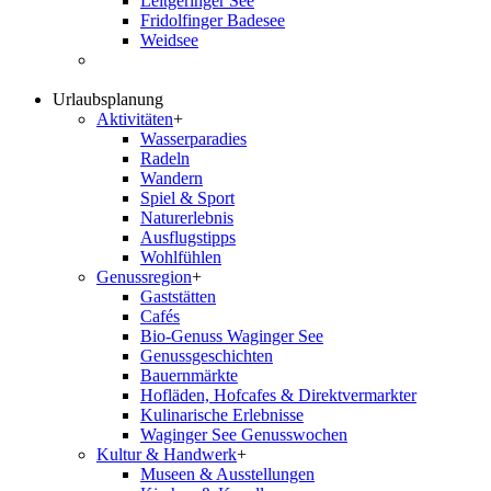
Leitgeringer See
Fridolfinger Badesee
Weidsee
Urlaubsplanung
Aktivitäten
+
Wasserparadies
Radeln
Wandern
Spiel & Sport
Naturerlebnis
Ausflugstipps
Wohlfühlen
Genussregion
+
Gaststätten
Cafés
Bio-Genuss Waginger See
Genussgeschichten
Bauernmärkte
Hofläden, Hofcafes & Direktvermarkter
Kulinarische Erlebnisse
Waginger See Genusswochen
Kultur & Handwerk
+
Museen & Ausstellungen