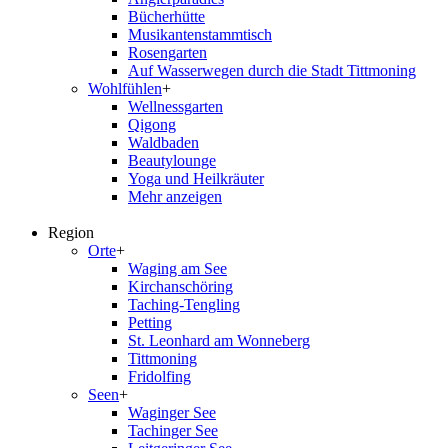
Bücherhütte
Musikantenstammtisch
Rosengarten
Auf Wasserwegen durch die Stadt Tittmoning
Wohlfühlen
+
Wellnessgarten
Qigong
Waldbaden
Beautylounge
Yoga und Heilkräuter
Mehr anzeigen
Region
Orte
+
Waging am See
Kirchanschöring
Taching-Tengling
Petting
St. Leonhard am Wonneberg
Tittmoning
Fridolfing
Seen
+
Waginger See
Tachinger See