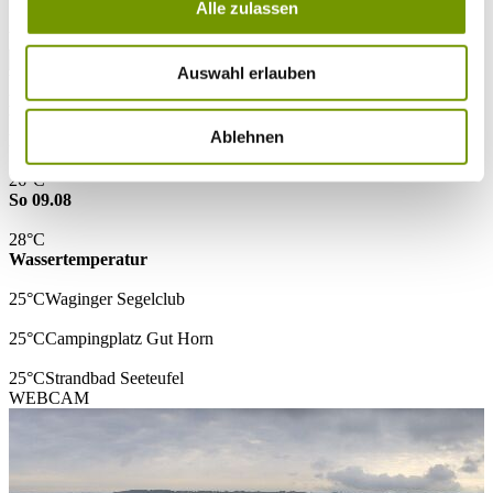
Alle zulassen
* Plichtfeld
VOLLTEXTSUCHE
Auswahl erlauben
WETTER & WASSERTEMPERATUR
Heute
Vereinzelte Regenfälle in der Umgebung
18°C
Ablehnen
Morgen
26°C
So 09.08
28°C
Wassertemperatur
25°C
Waginger Segelclub
25°C
Campingplatz Gut Horn
25°C
Strandbad Seeteufel
WEBCAM