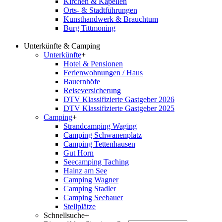
Kirchen & Kapellen
Orts- & Stadtführungen
Kunsthandwerk & Brauchtum
Burg Tittmoning
Unterkünfte & Camping
Unterkünfte
+
Hotel & Pensionen
Ferienwohnungen / Haus
Bauernhöfe
Reiseversicherung
DTV Klassifizierte Gastgeber 2026
DTV Klassifizierte Gastgeber 2025
Camping
+
Strandcamping Waging
Camping Schwanenplatz
Camping Tettenhausen
Gut Horn
Seecamping Taching
Hainz am See
Camping Wagner
Camping Stadler
Camping Seebauer
Stellplätze
Schnellsuche
+