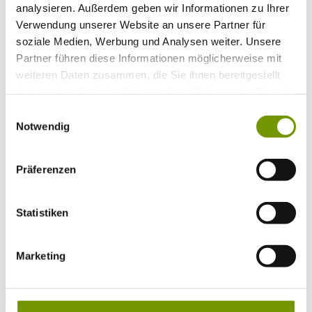
Musikalische Highlights
analysieren. Außerdem geben wir Informationen zu Ihrer
Veranstaltungs-Highlights
Verwendung unserer Website an unsere Partner für
BiOS Erleben Veranstaltungen
Service
+
soziale Medien, Werbung und Analysen weiter. Unsere
Wetter & Webcams
Partner führen diese Informationen möglicherweise mit
Team
weiteren Daten zusammen, die Sie ihnen bereitgestellt
Öffnungszeiten
Prospektbestellung
haben oder die sie im Rahmen Ihrer Nutzung der Dienste
Presse
gesammelt haben.
Einwilligungsauswahl
Social Media
Notwendig
UNTERKÜNFTE
Präferenzen
Bitte wählen Sie einen Ort
Anreise*
Nächte
Statistiken
Erwachsene
Kinder
Alter Kind 1
Marketing
Alter Kind 2
Alter Kind 3
Alter Kind 4
suchen