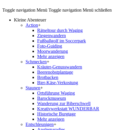
Toggle navigation
Menü
Toggle navigation
Menü schließen
Kleine Abenteuer
Action
+
Rätseltour durch Waging
Ziegenwandern
Fußballgolf im Soccerpark
Foto-Guiding
Moorwanderung
Mehr anzeigen
Schmecken
+
Kräuter-Genusswandern
Beerenobstplantage
Brotbacken
Bier-Käse-Verkostung
Staunen
+
Ortsführung Waging
Barockmuseum
Wanderung zur Biberschwell
Kreativwerkstatt WUNDERBAR
Historische Burgtage
Mehr anzeigen
Entschleunigen
+
Anglerparadies