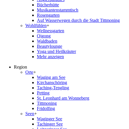
Bücherhütte
Musikantenstammtisch
Rosengarten
Auf Wasserwegen durch die Stadt Tittmoning
Wohlfühlen
+
Wellnessgarten
Qigong
Waldbaden
Beautylounge
Yoga und Heilkräuter
Mehr anzeigen
Region
Orte
+
Waging am See
Kirchanschöring
Taching-Tengling
Petting
St. Leonhard am Wonneberg
Tittmoning
Fridolfing
Seen
+
Waginger See
Tachinger See