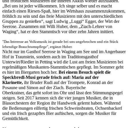
und fröhlichen Musizieren die inneren Akkus wieder aufzuladen.
„Bei uns ist jeder willkommen. Ich singe selber und es macht
einfach einen Riesen-Spaß, hier im Wirtshaus zusammenzukommen,
fröhlich zu sein und das freie Musizieren mit den unterschiedlichen
Gruppen zu genießen“, sagt Ludwig „Luggi“ Egger, der Wirt der
Seerose. Zusammen mit Willi Huber, dem „Ziach-Lehrer von
Waging“, hat er den Stammtisch vor über zehn Jahren initiiert.
"Das Interesse an Volksmusik ist gerade bei uns ungebrochen und ein Stück
lebendige Brauchtumspflege", ergänzt Huber.
Nicht nur im Gasthof Seerose in Waging am See und im Angerbauer
Hof in Traunstein, sondern auch im Traditionsgasthof
Unterwirt/Riedler in Petting wird die Lust am freien Musizieren bei
regelmäßigen Musikanten-Stammtischen gepflegt. Im Sommer geht
es hier im Biergarten hoch her.
Bei einem Besuch spielt
die
Speckbredl-Musi gerade frisch auf: Maria auf der
Klarinette,
ihr Bruder Rudi auf der Trompete, Konrad an der
Posaune und Simon auf der Ziach. Bayerische
Oberkrainer, das geht sofort ins Ohr und lässt den Stimmungspegel
steigen. Seit 2017 kennen sich die vier jungen Musiker, die in
Blasorchestern der Region ihr Handwerk gelernt haben. Während
die Bedienungen eilfertig frischen Schweinsbraten, Ochsenbackerl
und ein frisch gezapftes Bier auftischen, sorgen die Musiker für
Gemütlichkeit.