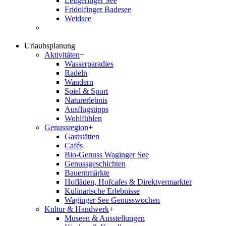
Leitgeringer See
Fridolfinger Badesee
Weidsee
Urlaubsplanung
Aktivitäten
+
Wasserparadies
Radeln
Wandern
Spiel & Sport
Naturerlebnis
Ausflugstipps
Wohlfühlen
Genussregion
+
Gaststätten
Cafés
Bio-Genuss Waginger See
Genussgeschichten
Bauernmärkte
Hofläden, Hofcafes & Direktvermarkter
Kulinarische Erlebnisse
Waginger See Genusswochen
Kultur & Handwerk
+
Museen & Ausstellungen