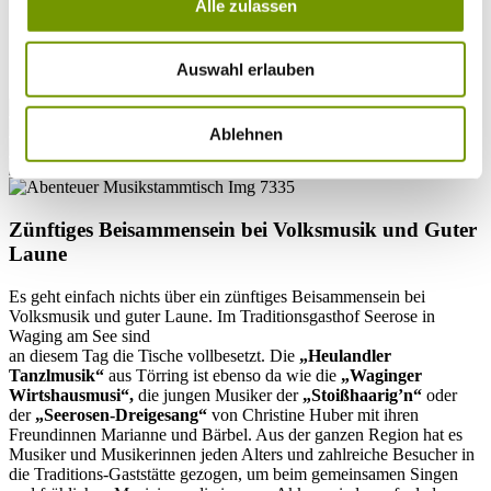
Alle zulassen
festen
Veranstaltungs-Terminen
treffen sich das ganze Jahr über
sechs bis 18 Musiker aus der Region, um
Volksmusik
zu machen.
Wer Zeit hat, kommt. Die
geselligen Abende
sind sowohl für
Auswahl erlauben
Einheimische wie für Gäste ein Erlebnis.
Ablehnen
Zünftiges Beisammensein bei Volksmusik und Guter
Laune
Es geht einfach nichts über ein zünftiges Beisammensein bei
Volksmusik und guter Laune. Im Traditionsgasthof Seerose in
Waging am See sind
an diesem Tag die Tische vollbesetzt. Die
„Heulandler
Tanzlmusik“
aus Törring ist ebenso da wie die
„Waginger
Wirtshausmusi“,
die jungen Musiker der
„Stoißhaarig’n“
oder
der
„Seerosen-Dreigesang“
von Christine Huber mit ihren
Freundinnen Marianne und Bärbel. Aus der ganzen Region hat es
Musiker und Musikerinnen jeden Alters und zahlreiche Besucher in
die Traditions-Gaststätte gezogen, um beim gemeinsamen Singen