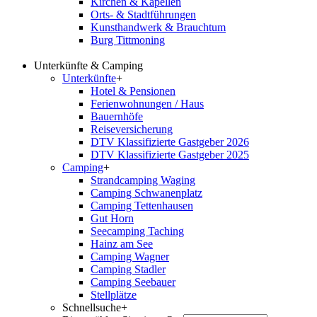
Kirchen & Kapellen
Orts- & Stadtführungen
Kunsthandwerk & Brauchtum
Burg Tittmoning
Unterkünfte & Camping
Unterkünfte
+
Hotel & Pensionen
Ferienwohnungen / Haus
Bauernhöfe
Reiseversicherung
DTV Klassifizierte Gastgeber 2026
DTV Klassifizierte Gastgeber 2025
Camping
+
Strandcamping Waging
Camping Schwanenplatz
Camping Tettenhausen
Gut Horn
Seecamping Taching
Hainz am See
Camping Wagner
Camping Stadler
Camping Seebauer
Stellplätze
Schnellsuche
+