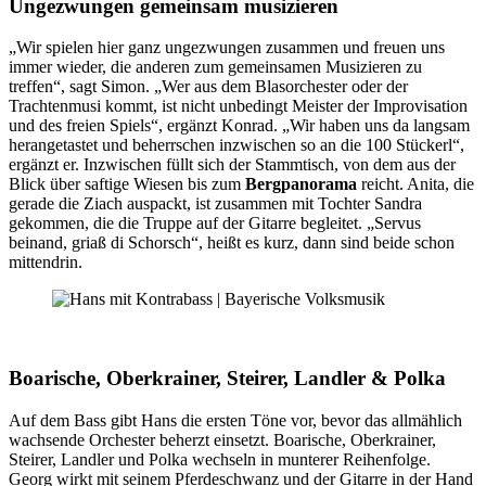
Ungezwungen gemeinsam musizieren
„Wir spielen hier ganz ungezwungen zusammen und freuen uns
immer wieder, die anderen zum gemeinsamen Musizieren zu
treffen“, sagt Simon. „Wer aus dem Blasorchester oder der
Trachtenmusi kommt, ist nicht unbedingt Meister der Improvisation
und des freien Spiels“, ergänzt Konrad. „Wir haben uns da langsam
herangetastet und beherrschen inzwischen so an die 100 Stückerl“,
ergänzt er. Inzwischen füllt sich der Stammtisch, von dem aus der
Blick über saftige Wiesen bis zum
Bergpanorama
reicht. Anita, die
gerade die Ziach auspackt, ist zusammen mit Tochter Sandra
gekommen, die die Truppe auf der Gitarre begleitet. „Servus
beinand, griaß di Schorsch“, heißt es kurz, dann sind beide schon
mittendrin.
Boarische, Oberkrainer, Steirer, Landler & Polka
Auf dem Bass gibt Hans die ersten Töne vor, bevor das allmählich
wachsende Orchester beherzt einsetzt. Boarische, Oberkrainer,
Steirer, Landler und Polka wechseln in munterer Reihenfolge.
Georg wirkt mit seinem Pferdeschwanz und der Gitarre in der Hand