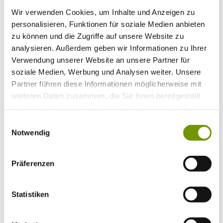
Bitte wählen Sie einen Ort
Wir verwenden Cookies, um Inhalte und Anzeigen zu
Anreise*
Nächte
personalisieren, Funktionen für soziale Medien anbieten
Erwachsene
zu können und die Zugriffe auf unsere Website zu
Kinder
analysieren. Außerdem geben wir Informationen zu Ihrer
Alter Kind 1
Verwendung unserer Website an unsere Partner für
Alter Kind 2
Alter Kind 3
soziale Medien, Werbung und Analysen weiter. Unsere
Alter Kind 4
Partner führen diese Informationen möglicherweise mit
suchen
weiteren Daten zusammen, die Sie ihnen bereitgestellt
haben oder die sie im Rahmen Ihrer Nutzung der Dienste
* Plichtfeld
gesammelt haben.
Einwilligungsauswahl
Info
Notwendig
Ihr Urlaub bei uns
+
Anreise
ÖPNV
Mobilität
Präferenzen
Klassifizierung
Gästekarte
Datenschutzerklärung IRS18
Statistiken
AGB
Veranstaltungen
+
Veranstaltungskalender