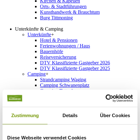
Kirchen & Kapellen
Orts- & Stadtführungen
Kunsthandwerk & Brauchtum
Burg Tittmoning
Unterkünfte & Camping
Unterkünfte
+
Hotel & Pensionen
Ferienwohnungen / Haus
Bauernhöfe
Reiseversicherung
DTV Klassifizierte Gastgeber 2026
DTV Klassifizierte Gastgeber 2025
Camping
+
Strandcamping Waging
Camping Schwanenplatz
Camping Tettenhausen
Gut Horn
Seecamping Taching
Hainz am See
Camping Wagner
Zustimmung
Details
Über Cookies
Camping Stadler
Camping Seebauer
Stellplätze
Schnellsuche
+
Diese Webseite verwendet Cookies