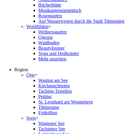
Bücherhütte
Musikantenstammtisch
Rosengarten
Auf Wasserwegen durch die Stadt Tittmoning
Wohlfühlen
+
Wellnessgarten
Qigong
Waldbaden
Beautylounge
Yoga und Heilkräuter
Mehr anzeigen
Region
Orte
+
Waging am See
Kirchanschöring
Taching-Tengling
Petting
St. Leonhard am Wonneberg
Tittmoning
Fridolfing
Seen
+
Waginger See
Tachinger See