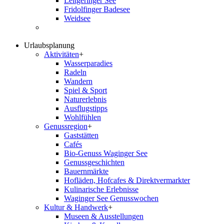
Leitgeringer See
Fridolfinger Badesee
Weidsee
Urlaubsplanung
Aktivitäten
+
Wasserparadies
Radeln
Wandern
Spiel & Sport
Naturerlebnis
Ausflugstipps
Wohlfühlen
Genussregion
+
Gaststätten
Cafés
Bio-Genuss Waginger See
Genussgeschichten
Bauernmärkte
Hofläden, Hofcafes & Direktvermarkter
Kulinarische Erlebnisse
Waginger See Genusswochen
Kultur & Handwerk
+
Museen & Ausstellungen