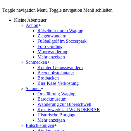
Toggle navigation
Menü
Toggle navigation
Menü schließen
Kleine Abenteuer
Action
+
Rätseltour durch Waging
Ziegenwandern
Fußballgolf im Soccerpark
Foto-Guiding
Moorwanderung
Mehr anzeigen
Schmecken
+
Kräuter-Genusswandern
Beerenobstplantage
Brotbacken
Bier-Käse-Verkostung
Staunen
+
Ortsführung Waging
Barockmuseum
Wanderung zur Biberschwell
Kreativwerkstatt WUNDERBAR
Historische Burgtage
Mehr anzeigen
Entschleunigen
+
Anglerparadies