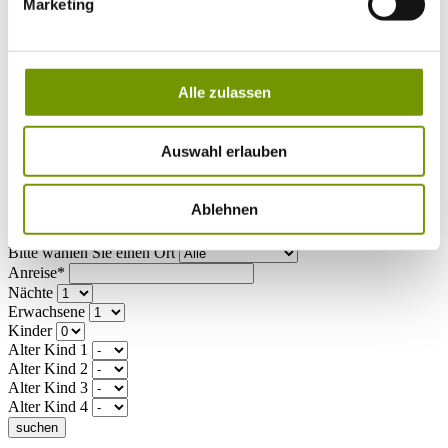
Musikalische Highlights
Marketing
Veranstaltungs-Highlights
BiOS Erleben Veranstaltungen
Service
+
Wetter & Webcams
Alle zulassen
Team
Öffnungszeiten
Prospektbestellung
Presse
Auswahl erlauben
Social Media
Ablehnen
UNTERKÜNFTE
Bitte wählen Sie einen Ort
Anreise*
Nächte
Erwachsene
Kinder
Alter Kind 1
Alter Kind 2
Alter Kind 3
Alter Kind 4
suchen