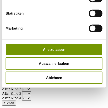
Musikalische Highlights
Veranstaltungs-Highlights
BiOS Erleben Veranstaltungen
Statistiken
Service
+
Wetter & Webcams
Team
Öffnungszeiten
Marketing
Prospektbestellung
Presse
Social Media
Alle zulassen
UNTERKÜNFTE
Bitte wählen Sie einen Ort
Auswahl erlauben
Anreise*
Nächte
Erwachsene
Ablehnen
Kinder
Alter Kind 1
Alter Kind 2
Alter Kind 3
Alter Kind 4
suchen