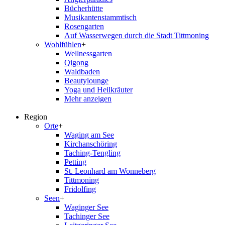
Bücherhütte
Musikantenstammtisch
Rosengarten
Auf Wasserwegen durch die Stadt Tittmoning
Wohlfühlen
+
Wellnessgarten
Qigong
Waldbaden
Beautylounge
Yoga und Heilkräuter
Mehr anzeigen
Region
Orte
+
Waging am See
Kirchanschöring
Taching-Tengling
Petting
St. Leonhard am Wonneberg
Tittmoning
Fridolfing
Seen
+
Waginger See
Tachinger See