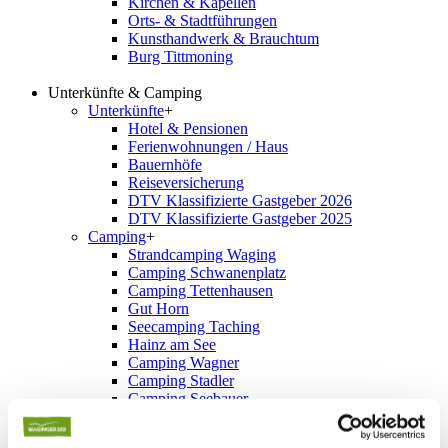
Kirchen & Kapellen
Orts- & Stadtführungen
Kunsthandwerk & Brauchtum
Burg Tittmoning
Unterkünfte & Camping
Unterkünfte
+
Hotel & Pensionen
Ferienwohnungen / Haus
Bauernhöfe
Reiseversicherung
DTV Klassifizierte Gastgeber 2026
DTV Klassifizierte Gastgeber 2025
Camping
+
Strandcamping Waging
Camping Schwanenplatz
Camping Tettenhausen
Gut Horn
Seecamping Taching
Hainz am See
Camping Wagner
Camping Stadler
Camping Seebauer
Stellplätze
Schnellsuche
+