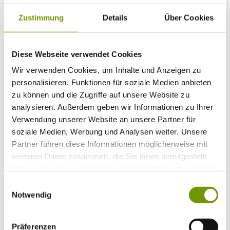
Bitte wählen Sie einen Ort
Anreise*
Zustimmung
Details
Über Cookies
Nächte
Erwachsene
Kinder
Alter Kind 1
Diese Webseite verwendet Cookies
Alter Kind 2
Wir verwenden Cookies, um Inhalte und Anzeigen zu
Alter Kind 3
Alter Kind 4
personalisieren, Funktionen für soziale Medien anbieten
suchen
zu können und die Zugriffe auf unsere Website zu
analysieren. Außerdem geben wir Informationen zu Ihrer
* Plichtfeld
Verwendung unserer Website an unsere Partner für
Info
soziale Medien, Werbung und Analysen weiter. Unsere
Ihr Urlaub bei uns
+
Partner führen diese Informationen möglicherweise mit
Anreise
weiteren Daten zusammen, die Sie ihnen bereitgestellt
ÖPNV
Mobilität
haben oder die sie im Rahmen Ihrer Nutzung der Dienste
Klassifizierung
gesammelt haben.
Einwilligungsauswahl
Gästekarte
Datenschutzerklärung IRS18
Notwendig
AGB
Veranstaltungen
+
Veranstaltungskalender
Präferenzen