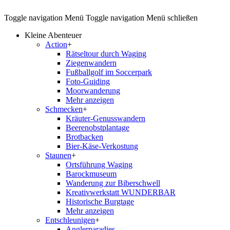
Toggle navigation
Menü
Toggle navigation
Menü schließen
Kleine Abenteuer
Action
+
Rätseltour durch Waging
Ziegenwandern
Fußballgolf im Soccerpark
Foto-Guiding
Moorwanderung
Mehr anzeigen
Schmecken
+
Kräuter-Genusswandern
Beerenobstplantage
Brotbacken
Bier-Käse-Verkostung
Staunen
+
Ortsführung Waging
Barockmuseum
Wanderung zur Biberschwell
Kreativwerkstatt WUNDERBAR
Historische Burgtage
Mehr anzeigen
Entschleunigen
+
Anglerparadies