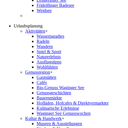
Leitgeringer See
Fridolfinger Badesee
Weidsee
Urlaubsplanung
Aktivitäten
+
Wasserparadies
Radeln
Wandern
Spiel & Sport
Naturerlebnis
Ausflugstipps
Wohlfühlen
Genussregion
+
Gaststätten
Cafés
Bio-Genuss Waginger See
Genussgeschichten
Bauernmärkte
Hofläden, Hofcafes & Direktvermarkter
Kulinarische Erlebnisse
Waginger See Genusswochen
Kultur & Handwerk
+
Museen & Ausstellungen