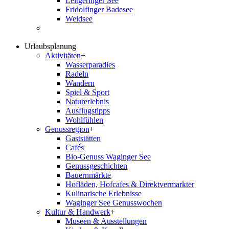
Leitgeringer See
Fridolfinger Badesee
Weidsee
Urlaubsplanung
Aktivitäten
+
Wasserparadies
Radeln
Wandern
Spiel & Sport
Naturerlebnis
Ausflugstipps
Wohlfühlen
Genussregion
+
Gaststätten
Cafés
Bio-Genuss Waginger See
Genussgeschichten
Bauernmärkte
Hofläden, Hofcafes & Direktvermarkter
Kulinarische Erlebnisse
Waginger See Genusswochen
Kultur & Handwerk
+
Museen & Ausstellungen