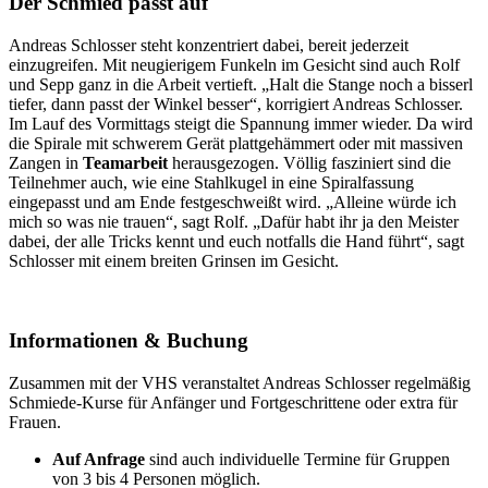
Der Schmied passt auf
Andreas Schlosser steht konzentriert dabei, bereit jederzeit
einzugreifen. Mit neugierigem Funkeln im Gesicht sind auch Rolf
und Sepp ganz in die Arbeit vertieft. „Halt die Stange noch a bisserl
tiefer, dann passt der Winkel besser“, korrigiert Andreas Schlosser.
Im Lauf des Vormittags steigt die Spannung immer wieder. Da wird
die Spirale mit schwerem Gerät plattgehämmert oder mit massiven
Zangen in
Teamarbeit
herausgezogen. Völlig fasziniert sind die
Teilnehmer auch, wie eine Stahlkugel in eine Spiralfassung
eingepasst und am Ende festgeschweißt wird. „Alleine würde ich
mich so was nie trauen“, sagt Rolf. „Dafür habt ihr ja den Meister
dabei, der alle Tricks kennt und euch notfalls die Hand führt“, sagt
Schlosser mit einem breiten Grinsen im Gesicht.
Informationen & Buchung
Zusammen mit der VHS veranstaltet Andreas Schlosser regelmäßig
Schmiede-Kurse für Anfänger und Fortgeschrittene oder extra für
Frauen.
Auf Anfrage
sind auch individuelle Termine für Gruppen
von 3 bis 4 Personen möglich.