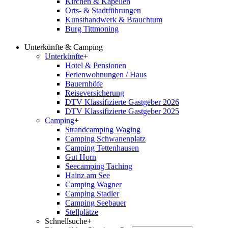
Kirchen & Kapellen
Orts- & Stadtführungen
Kunsthandwerk & Brauchtum
Burg Tittmoning
Unterkünfte & Camping
Unterkünfte
+
Hotel & Pensionen
Ferienwohnungen / Haus
Bauernhöfe
Reiseversicherung
DTV Klassifizierte Gastgeber 2026
DTV Klassifizierte Gastgeber 2025
Camping
+
Strandcamping Waging
Camping Schwanenplatz
Camping Tettenhausen
Gut Horn
Seecamping Taching
Hainz am See
Camping Wagner
Camping Stadler
Camping Seebauer
Stellplätze
Schnellsuche
+