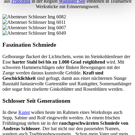
aus
Fridolfing
in der Region
Waginger See
entstehen in Teamarbeit
Werkstücke mit Erinnerungswert.
Faszination Schmiede
Gelborange flackert der Lichtschein, wenn im Steinkohlenfeuer der
Esse
harter Stahl bei bis zu 1.000 Grad rotglühend
wird. Mit
schweren Hammerschlägen oder flinken Bewegungen mit der
Zange werden daraus kunstvolle Gebilde.
Kraft und
Geschicklichkeit
sind gefragt, damit aus einer nüchternen Stange
Baustahl fantasievolle Gartenstäbe und Rankgitter, Sonnenanhänger
oder sogar fein ziselierte Ginkoblätter und Rosenblüten werden.
Schlosser Seit Generationen
In diese
Kunst
wollen heute im Rahmen eines Workshops auch
Sepp, Sabine und Rolf eingeweiht werden. An einem frischen
Frühlingstag stehen sie in der
rauchgeschwärzten Schmiede von
Andreas Schlosser
. Der hat nicht nur den passenden Namen,
sondern auch Traditionsbewusstsein. „Schon mein Vater und mein