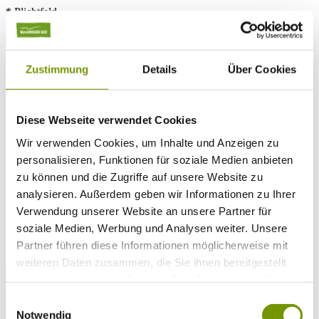
* Plichtfeld
VOLLTEXTSUCHE
WETTER & WASSERTEMPERATUR
Heute
Zustimmung
Details
Über Cookies
Vereinzelte Regenfälle in der Umgebung
26°C
Morgen
25°C
Diese Webseite verwendet Cookies
So 09.08
Wir verwenden Cookies, um Inhalte und Anzeigen zu
28°C
personalisieren, Funktionen für soziale Medien anbieten
Wassertemperatur
zu können und die Zugriffe auf unsere Website zu
26°C
Waginger Segelclub
analysieren. Außerdem geben wir Informationen zu Ihrer
Verwendung unserer Website an unsere Partner für
26°C
Campingplatz Gut Horn
soziale Medien, Werbung und Analysen weiter. Unsere
26°C
Strandbad Seeteufel
Partner führen diese Informationen möglicherweise mit
WEBCAM
weiteren Daten zusammen, die Sie ihnen bereitgestellt
haben oder die sie im Rahmen Ihrer Nutzung der Dienste
gesammelt haben.
Einwilligungsauswahl
Notwendig