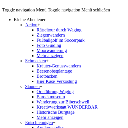
Toggle navigation
Menü
Toggle navigation
Menü schließen
Kleine Abenteuer
Action
+
Rätseltour durch Waging
Ziegenwandern
Fußballgolf im Soccerpark
Foto-Guiding
Moorwanderung
Mehr anzeigen
Schmecken
+
Kräuter-Genusswandern
Beerenobstplantage
Brotbacken
Bier-Käse-Verkostung
Staunen
+
Ortsführung Waging
Barockmuseum
Wanderung zur Biberschwell
Kreativwerkstatt WUNDERBAR
Historische Burgtage
Mehr anzeigen
Entschleunigen
+
Anglerparadies