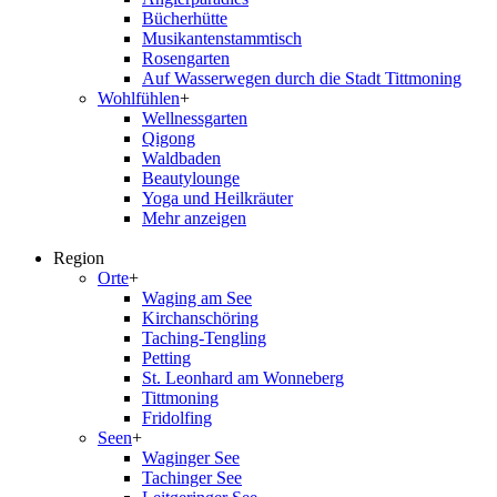
Bücherhütte
Musikantenstammtisch
Rosengarten
Auf Wasserwegen durch die Stadt Tittmoning
Wohlfühlen
+
Wellnessgarten
Qigong
Waldbaden
Beautylounge
Yoga und Heilkräuter
Mehr anzeigen
Region
Orte
+
Waging am See
Kirchanschöring
Taching-Tengling
Petting
St. Leonhard am Wonneberg
Tittmoning
Fridolfing
Seen
+
Waginger See
Tachinger See