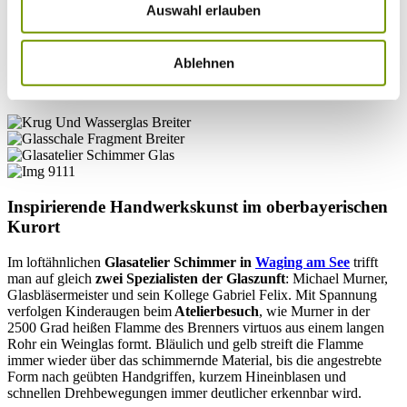
Auswahl erlauben
schöne Dinge entsptehen: etwa filigrane Insekten, elegante
Schreibwerkzeuge wie die venezianische Glasfeder und und
Glasschalen, Weindekanter und Gläser. Oder auch rätselhaft
verschlungene Gebilde wie die Radiolarienmodelle. Die dekorativen
Ablehnen
"Kunststücke" erinnern an Kleinstorganismen bei einem Blick
durchs Mirkoskop.
Inspirierende Handwerkskunst im oberbayerischen
Kurort
Im loftähnlichen
Glasatelier Schimmer in
Waging am See
trifft
man auf gleich
zwei Spezialisten
der
Glaszunft
: Michael Murner,
Glasbläsermeister und sein Kollege Gabriel Felix. Mit Spannung
verfolgen Kinderaugen beim
Atelierbesuch
, wie Murner in der
2500 Grad heißen Flamme des Brenners virtuos aus einem langen
Rohr ein Weinglas formt. Bläulich und gelb streift die Flamme
immer wieder über das schimmernde Material, bis die angestrebte
Form nach geübten Handgriffen, kurzem Hineinblasen und
schnellen Drehbewegungen immer deutlicher erkennbar wird.