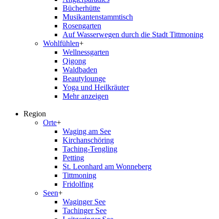
Bücherhütte
Musikantenstammtisch
Rosengarten
Auf Wasserwegen durch die Stadt Tittmoning
Wohlfühlen
+
Wellnessgarten
Qigong
Waldbaden
Beautylounge
Yoga und Heilkräuter
Mehr anzeigen
Region
Orte
+
Waging am See
Kirchanschöring
Taching-Tengling
Petting
St. Leonhard am Wonneberg
Tittmoning
Fridolfing
Seen
+
Waginger See
Tachinger See