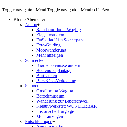
Toggle navigation
Menü
Toggle navigation
Menü schließen
Kleine Abenteuer
Action
+
Rätseltour durch Waging
Ziegenwandern
Fußballgolf im Soccerpark
Foto-Guiding
Moorwanderung
Mehr anzeigen
Schmecken
+
Kräuter-Genusswandern
Beerenobstplantage
Brotbacken
Bier-Käse-Verkostung
Staunen
+
Ortsführung Waging
Barockmuseum
Wanderung zur Biberschwell
Kreativwerkstatt WUNDERBAR
Historische Burgtage
Mehr anzeigen
Entschleunigen
+
Anglerparadies