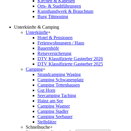
Kirchen & Kapellen
Orts- & Stadtführungen
Kunsthandwerk & Brauchtum
Burg Tittmoning
Unterkünfte & Camping
Unterkünfte
+
Hotel & Pensionen
Ferienwohnungen / Haus
Bauernhöfe
Reiseversicherung
DTV Klassifizierte Gastgeber 2026
DTV Klassifizierte Gastgeber 2025
Camping
+
Strandcamping Waging
Camping Schwanenplatz
Camping Tettenhausen
Gut Horn
Seecamping Taching
Hainz am See
Camping Wagner
Camping Stadler
Camping Seebauer
Stellplätze
Schnellsuche
+