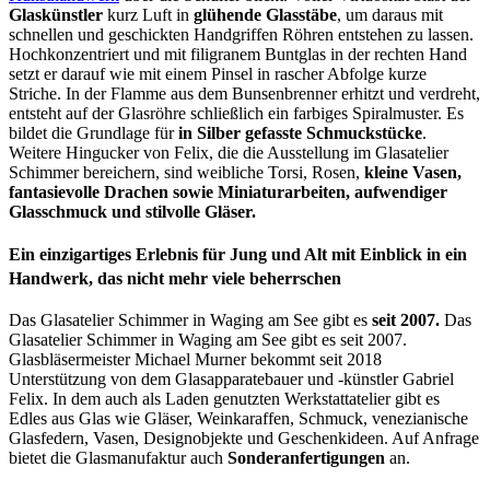
Glaskünstler
kurz Luft in
glühende Glasstäbe
, um daraus mit
schnellen und geschickten Handgriffen Röhren entstehen zu lassen.
Hochkonzentriert und mit filigranem Buntglas in der rechten Hand
setzt er darauf wie mit einem Pinsel in rascher Abfolge kurze
Striche. In der Flamme aus dem Bunsenbrenner erhitzt und verdreht,
entsteht auf der Glasröhre schließlich ein farbiges Spiralmuster. Es
bildet die Grundlage für
in Silber gefasste Schmuckstücke
.
Weitere Hingucker von Felix, die die Ausstellung im Glasatelier
Schimmer bereichern, sind weibliche Torsi, Rosen,
kleine Vasen,
fantasievolle Drachen sowie Miniaturarbeiten, aufwendiger
Glasschmuck und stilvolle Gläser.
Ein einzigartiges Erlebnis für Jung und Alt mit Einblick in ein
Handwerk, das nicht mehr viele beherrschen
Das Glasatelier Schimmer in Waging am See gibt es
seit 2007.
Das
Glasatelier Schimmer in Waging am See gibt es seit 2007.
Glasbläsermeister Michael Murner bekommt seit 2018
Unterstützung von dem Glasapparatebauer und -künstler Gabriel
Felix. In dem auch als Laden genutzten Werkstattatelier gibt es
Edles aus Glas wie Gläser, Weinkaraffen, Schmuck, venezianische
Glasfedern, Vasen, Designobjekte und Geschenkideen. Auf Anfrage
bietet die Glasmanufaktur auch
Sonderanfertigungen
an.