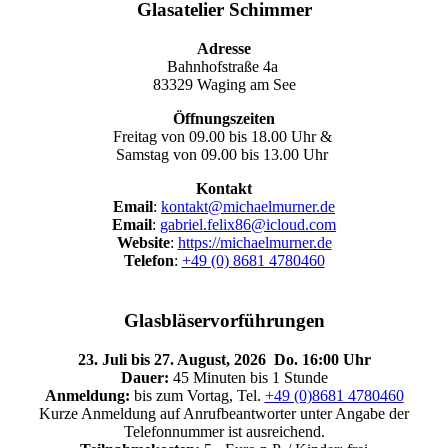
Glasatelier Schimmer
Adresse
Bahnhofstraße 4a
83329 Waging am See
Öffnungszeiten
Freitag von 09.00 bis 18.00 Uhr &
Samstag von 09.00 bis 13.00 Uhr
Kontakt
Email
:
kontakt@michaelmurner.de
Email
:
gabriel.felix86@icloud.com
Website
:
https://michaelmurner.de
Telefon
:
+49 (0) 8681 4780460
Glasbläservorführungen
23. Juli bis 27. August, 2026 Do. 16:00 Uhr
Dauer:
45 Minuten bis 1 Stunde
Anmeldung:
bis zum Vortag, Tel.
+49 (0)8681 4780460
Kurze Anmeldung auf Anrufbeantworter unter Angabe der
Telefonnummer ist ausreichend.