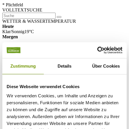
* Plichtfeld
VOLLTEXTSUCHE
WETTER & WASSERTEMPERATUR
Heute
Klar/Sonnig
19°C
Morgen
30°C
Di 11.08
26°C
Zustimmung
Details
Über Cookies
Wassertemperatur
25°C
Waginger Segelclub
Diese Webseite verwendet Cookies
25°C
Campingplatz Gut Horn
Wir verwenden Cookies, um Inhalte und Anzeigen zu
25°C
Strandbad Seeteufel
personalisieren, Funktionen für soziale Medien anbieten
WEBCAM
zu können und die Zugriffe auf unsere Website zu
analysieren. Außerdem geben wir Informationen zu Ihrer
Verwendung unserer Website an unsere Partner für