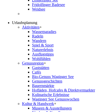
Leitgeringer See
Fridolfinger Badesee
Weidsee
Urlaubsplanung
Aktivitäten
+
Wasserparadies
Radeln
Wandern
Spiel & Sport
Naturerlebnis
Ausflugstipps
Wohlfühlen
Genussregion
+
Gaststätten
Cafés
Bio-Genuss Waginger See
Genussgeschichten
Bauernmärkte
Hofläden, Hofcafes & Direktvermarkter
Kulinarische Erlebnisse
Waginger See Genusswochen
Kultur & Handwerk
+
Museen & Ausstellungen