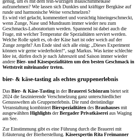
genug, um es mit dem fein-würzigen Blauschimmelkäse
aufzunehmen? Wie lassen sich Dunkles und kräftiger Bergkäse auf
runde und harmonische Weise verschmelzen?
Es wird viel gelacht, kommentiert und vorsichtig hineingeschmeckt,
wenn Zunge, Nase und Mundraum immer wieder neu zum
Geschmacks-Laboratorium werden. Spannend ist dabei auch die
Frage, mit welcher Temperatur die Spezialitäten serviert werden.
Welche Rolle spielt es, ob der Käse hart ist oder weich auf der
Zunge zergeht? Am Ende sind sich alle einig: „Dieses Experiment
können wir gerne wiederholen!“, sagt Markus. Was keine schlechte
Idee ist, dürfen doch je nach Jahreszeit und Saison immer wieder
andere
Bier- und Käsespezialitäten um den besten Geschmack in
Wettstreit miteinander treten.
bier- & käse-tasting als echtes gruppenerlebnis
Das
Bier- & Käse-Tasting
in der
Brauerei Schönram
bietet seit
2024 die faszinierende Verschmelzung ganz unterschiedlicher
Genusswelten als Gruppenerlebnis. Die rund dreistündige
Veranstaltung kombiniert
Bierspezialitäten
des
Brauhauses
mit
ausgewählten
Highlights
der
Bergader Privatkäserei
aus Waging
am See.
Zur Einstimmung gibt es eine Führung durch die Brauerei mit
Erläuterung der Bierherstellung.
Käseexpertin Rita Freimanner