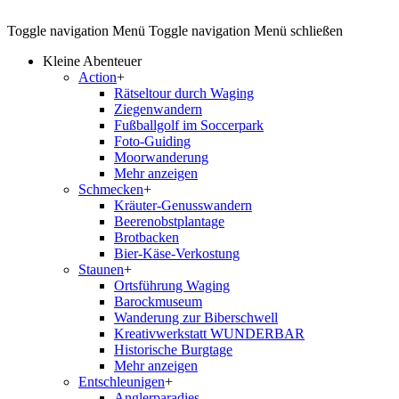
Toggle navigation
Menü
Toggle navigation
Menü schließen
Kleine Abenteuer
Action
+
Rätseltour durch Waging
Ziegenwandern
Fußballgolf im Soccerpark
Foto-Guiding
Moorwanderung
Mehr anzeigen
Schmecken
+
Kräuter-Genusswandern
Beerenobstplantage
Brotbacken
Bier-Käse-Verkostung
Staunen
+
Ortsführung Waging
Barockmuseum
Wanderung zur Biberschwell
Kreativwerkstatt WUNDERBAR
Historische Burgtage
Mehr anzeigen
Entschleunigen
+
Anglerparadies