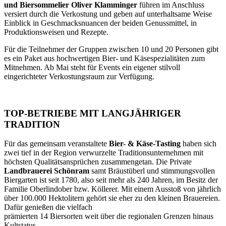
und Biersommelier Oliver Klamminger
führen im Anschluss
versiert durch die Verkostung und geben auf unterhaltsame Weise
Einblick in Geschmacksnuancen der beiden Genussmittel, in
Produktionsweisen und Rezepte.
Für die Teilnehmer der Gruppen zwischen 10 und 20 Personen gibt
es ein Paket aus hochwertigen Bier- und Käsespezialitäten zum
Mitnehmen. Ab Mai steht für Events ein eigener stilvoll
eingerichteter Verkostungsraum zur Verfügung.
TOP-BETRIEBE MIT LANGJÄHRIGER
TRADITION
Für das gemeinsam veranstaltete
Bier- & Käse-Tasting
haben sich
zwei tief in der Region verwurzelte Traditionsunternehmen mit
höchsten Qualitätsansprüchen zusammengetan. Die Private
Landbrauerei Schönram
samt Bräustüberl und stimmungsvollen
Biergarten ist seit 1780, also seit mehr als 240 Jahren, im Besitz der
Familie Oberlindober bzw. Köllerer. Mit einem Ausstoß von jährlich
über 100.000 Hektolitern gehört sie eher zu den kleinen Brauereien.
Dafür genießen die vielfach
prämierten 14 Biersorten weit über die regionalen Grenzen hinaus
Kultstatus.