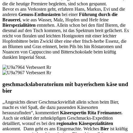
die die heutige Premiere begleiten, sind schon gespannt.
Bevor es ans Verkosten geht, erfahren Hans, Markus, Evi und die
anderen
Genuss-Enthusiasten
bei einer
Führung durch die
Brauerei
, wie aus Wasser, Malz, Hopfen und Hefe feine
Bierspezialitäten
entstehen. Allein schon bei den fünf Bieren, die
diesmal auf den Tisch kommen, ist das Spektrum breit gefächert. Es
reicht von floralen und leichten Honignoten mit einer leichter
Hopfenbittere beim Zwickl über eine eher frisch-herbe Essenz, die
an Blumen und Gras erinnert, beim Pils bis hin Röstaromen und
Nuancen von Cappuccino und Bitterschokolade beim kräftig
dunklen Imperial Stout.
geschmackslaboratorium mit bayerischem käse und
bier
„Angesichts dieser Geschmacksvielfalt allein schon beim Bier,
macht es viel Spaß, die dazu passenden Käsesorten
herauszufinden“, kommentiert
Käseexpertin Rita Freimanner.
Auch sie erklärt der zehnköpfigen Geschmacks-Expedition
detailliert, worauf es bei den
regionalen Käsespezialitäten
ankommt. Dann geht es ans Eingemachte. Welches
Bier
ist kräftig