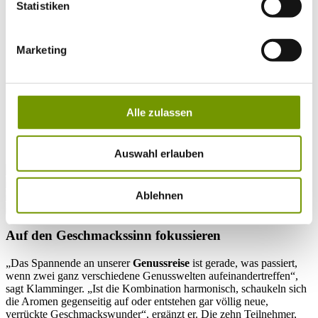
Die Region rund um den Waginger See bietet viele Ecken, um
Statistiken
interessante Neuentdeckungen zu machen und kleine Abenteuer zu
erleben. Zu einer überraschungsreichen Expedition in die Welt der
Sinne lädt eine erlebnisreiche Veranstaltung in der Privaten
Marketing
Landbrauerei Schönram bei Petting ein. Im gemütlichen Schalander
haben sich zwei Experten des guten Geschmacks
zusammengefunden, um Einheimischen und Gästen ein
faszinierendes Erlebnis zu bieten: Biersommelier Oliver
Klamminger von der Brauerei und Käse-Expertin Rita Freimanner
Alle zulassen
von der Bergader Privatkäserei aus Waging am See. Beide sorgen
bei einer exklusiven Bier-Käse-Verkostung für ungeahnte
„Geschmacksexplosionen“ im Mund.
Auswahl erlauben
Ablehnen
Auf den Geschmackssinn fokussieren
„Das Spannende an unserer
Genussreise
ist gerade, was passiert,
wenn zwei ganz verschiedene Genusswelten aufeinandertreffen“,
sagt Klamminger. „Ist die Kombination harmonisch, schaukeln sich
die Aromen gegenseitig auf oder entstehen gar völlig neue,
verrückte Geschmackswunder“, ergänzt er. Die zehn Teilnehmer,