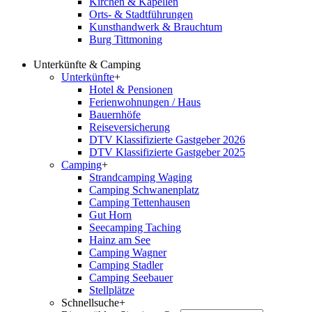
Kirchen & Kapellen
Orts- & Stadtführungen
Kunsthandwerk & Brauchtum
Burg Tittmoning
Unterkünfte & Camping
Unterkünfte
+
Hotel & Pensionen
Ferienwohnungen / Haus
Bauernhöfe
Reiseversicherung
DTV Klassifizierte Gastgeber 2026
DTV Klassifizierte Gastgeber 2025
Camping
+
Strandcamping Waging
Camping Schwanenplatz
Camping Tettenhausen
Gut Horn
Seecamping Taching
Hainz am See
Camping Wagner
Camping Stadler
Camping Seebauer
Stellplätze
Schnellsuche
+