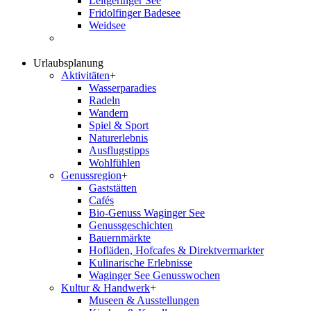
Leitgeringer See
Fridolfinger Badesee
Weidsee
Urlaubsplanung
Aktivitäten
+
Wasserparadies
Radeln
Wandern
Spiel & Sport
Naturerlebnis
Ausflugstipps
Wohlfühlen
Genussregion
+
Gaststätten
Cafés
Bio-Genuss Waginger See
Genussgeschichten
Bauernmärkte
Hofläden, Hofcafes & Direktvermarkter
Kulinarische Erlebnisse
Waginger See Genusswochen
Kultur & Handwerk
+
Museen & Ausstellungen