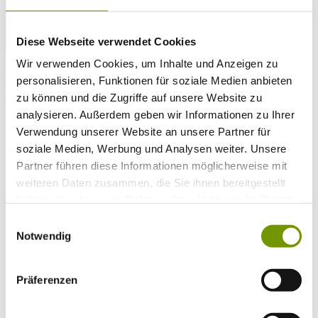
Diese Webseite verwendet Cookies
zur Webcam
Wir verwenden Cookies, um Inhalte und Anzeigen zu
KONTAKT
personalisieren, Funktionen für soziale Medien anbieten
Tel. +49 (0) 86 81/3 13
info@waginger-see.de
Kontaktformular
zu können und die Zugriffe auf unsere Website zu
analysieren. Außerdem geben wir Informationen zu Ihrer
Urlaubsplanung
Verwendung unserer Website an unsere Partner für
Genussregion
Kulinarische Erlebnisse
soziale Medien, Werbung und Analysen weiter. Unsere
Im Laboratorium des guten Geschmacks
Partner führen diese Informationen möglicherweise mit
weiteren Daten zusammen, die Sie ihnen bereitgestellt
im laboratorium des guten geschmacks
haben oder die sie im Rahmen Ihrer Nutzung der Dienste
Bei der Bier-Käse-Verkostung in der Brauerei Schönram
gesammelt haben.
Einwilligungsauswahl
tauchen Genießer in neue Aromawelten ein
Notwendig
bier-käse-verkostung - eine
Präferenzen
geschmacksexplosion