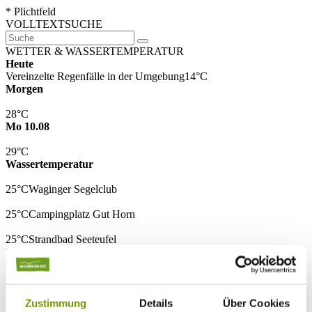
* Plichtfeld
VOLLTEXTSUCHE
WETTER & WASSERTEMPERATUR
Heute
Vereinzelte Regenfälle in der Umgebung
14°C
Morgen
28°C
Mo 10.08
29°C
Wassertemperatur
25°C
Waginger Segelclub
25°C
Campingplatz Gut Horn
25°C
Strandbad Seeteufel
WEBCAM
Zustimmung
Details
Über Cookies