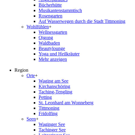
Bücherhütte
Musikantenstammtisch
Rosengarten
Auf Wasserwegen durch die Stadt Tittmoning
Wohlfühlen
+
Wellnessgarten
Qigong
Waldbaden
Beautylounge
Yoga und Heilkräuter
Mehr anzeigen
Region
Orte
+
Waging am See
Kirchanschöring
Taching-Tengling
Petting
St. Leonhard am Wonneberg
Tittmoning
Fridolfing
Seen
+
Waginger See
Tachinger See