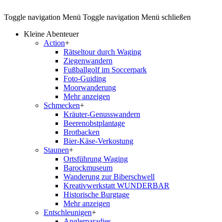
Toggle navigation
Menü
Toggle navigation
Menü schließen
Kleine Abenteuer
Action
+
Rätseltour durch Waging
Ziegenwandern
Fußballgolf im Soccerpark
Foto-Guiding
Moorwanderung
Mehr anzeigen
Schmecken
+
Kräuter-Genusswandern
Beerenobstplantage
Brotbacken
Bier-Käse-Verkostung
Staunen
+
Ortsführung Waging
Barockmuseum
Wanderung zur Biberschwell
Kreativwerkstatt WUNDERBAR
Historische Burgtage
Mehr anzeigen
Entschleunigen
+
Anglerparadies