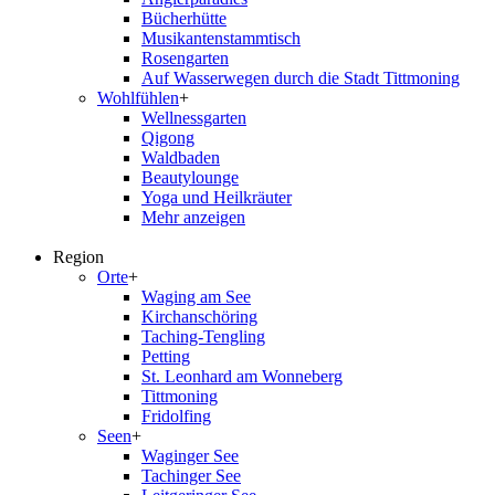
Bücherhütte
Musikantenstammtisch
Rosengarten
Auf Wasserwegen durch die Stadt Tittmoning
Wohlfühlen
+
Wellnessgarten
Qigong
Waldbaden
Beautylounge
Yoga und Heilkräuter
Mehr anzeigen
Region
Orte
+
Waging am See
Kirchanschöring
Taching-Tengling
Petting
St. Leonhard am Wonneberg
Tittmoning
Fridolfing
Seen
+
Waginger See
Tachinger See