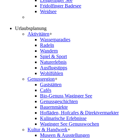
Leitgeringer See
Fridolfinger Badesee
Weidsee
Urlaubsplanung
Aktivitäten
+
Wasserparadies
Radeln
Wandern
Spiel & Sport
Naturerlebnis
Ausflugstipps
Wohlfühlen
Genussregion
+
Gaststätten
Cafés
Bio-Genuss Waginger See
Genussgeschichten
Bauernmärkte
Hofläden, Hofcafes & Direktvermarkter
Kulinarische Erlebnisse
Waginger See Genusswochen
Kultur & Handwerk
+
Museen & Ausstellungen