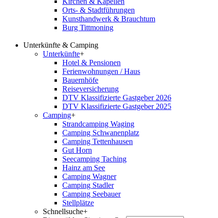
Kirchen & Kapellen
Orts- & Stadtführungen
Kunsthandwerk & Brauchtum
Burg Tittmoning
Unterkünfte & Camping
Unterkünfte
+
Hotel & Pensionen
Ferienwohnungen / Haus
Bauernhöfe
Reiseversicherung
DTV Klassifizierte Gastgeber 2026
DTV Klassifizierte Gastgeber 2025
Camping
+
Strandcamping Waging
Camping Schwanenplatz
Camping Tettenhausen
Gut Horn
Seecamping Taching
Hainz am See
Camping Wagner
Camping Stadler
Camping Seebauer
Stellplätze
Schnellsuche
+