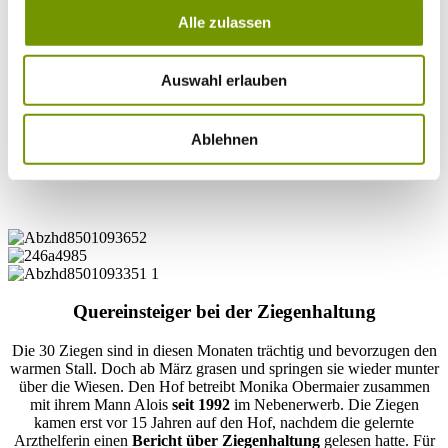
Alle zulassen
In der Schatztruhe des kleinen Hofladens von
Attl's Bio-Ziegenhof
gibt es
alles, was die eigene Landwirtschaft
hergibt
. Frische Eier von Suntheimer Hühnern, Ziegenkäse in
verschiedenen Variationen und je nach Saison Obst, Marmeladen
Auswahl erlauben
und Kompott. Von November bis März ist es ruhiger auf dem
kleinen Hof in Muttering bei Kirchanschöring. Die Ziegenbäuerin
Monika Obermaier hat Zeit zum Käse machen.
Ziegenkäse
mit
Ablehnen
Bockshornklee oder mit Rohasche und Rotwein sind ihre
Spezialitäten
.
Quereinsteiger bei der Ziegenhaltung
Die 30 Ziegen sind in diesen Monaten trächtig und bevorzugen den
warmen Stall. Doch ab März grasen und springen sie wieder munter
über die Wiesen. Den Hof betreibt Monika Obermaier zusammen
mit ihrem Mann Alois
seit 1992
im Nebenerwerb. Die Ziegen
kamen erst vor 15 Jahren auf den Hof, nachdem die gelernte
Arzthelferin einen
Bericht über Ziegenhaltung
gelesen hatte. Für