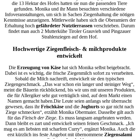
die 13 Hektar des Hofes hatten sie nun die passenden Tiere
gefunden. Monika und ihr Mann besuchten verschiedene
Infoveranstaltungen, um sich in Sachen Ziegenhaltung die nötigen
Kenntnisse anzueignen. Mittlerweile haben sich die Oberamiers der
Erhaltung hoch
gefährdeter Nutztierrassen
verschrieben. Darum
findet man auch 2 Mutterkühe Tiroler Grauvieh und Pingzauer
Strahlenziegen auf dem Hof.
Hochwertige Ziegenfleisch- & milchprodukte
entwickelt
Die
Erzeugung von Käse
hat sich Monika selbst beigebracht.
Dabei ist es wichtig, die frische Ziegenmilch sofort zu verarbeiten.
Sobald die Milch nachreift, entwickelt sie den typischen
Ziegengeschmack. „Das war schon ein langer und steiniger Weg“,
meint die Bäuerin rückblickend, bis wir uns mit unseren Produkten,
die für Allergiker sehr gut verträglich sind, auf dem Markt einen
Namen gemacht haben.Die Leute seien anfangs sehr überrascht
gewesen, dass ihr
Frischkäse
und die
Joghurts
so gar nicht nach
Ziege schmecken“, erzählt Monika Obermaier. Dasselbe gilt auch
für das
Fleisch der Ziege
. Es muss langsam angebraten werden.
Dann bleibt es zart und entwickelt seinen feinen Geschmack. „Ich
mag es am liebsten mit scharfem Curry“, ergänzt Monika. Auch die
erst kürzlich ins feste Angebot mit übernommene
Ziegensalami