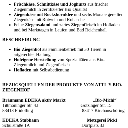
Frischkäse, Schnittkäse und Joghurts
aus frischer
Ziegenmilch in zertifizierter Bio-Qualität
Ziegenkäse mit Bockshornklee
und sechs Monate gereifter
Ziegenkäse mit Rotwein und Rohasche
Feine
Ziegensalami
und zartes
Ziegenfleisch
im Hofladen
und bei Markttagen in Laufen und Bad Reichenhall
BESCHREIBUNG
Bio-Ziegenhof
als Familienbetrieb mit 30 Tieren in
artgerechter Haltung
Hofeigene Herstellung
von Spezialitäten aus Bio-
Ziegenmilch und Ziegenfleisch
Hofladen
mit Selbstbedienung
BEZUGSQUELLEN DER PRODUKTE VON ATTL´S BIO-
ZIEGENHOF
Bräumann EDEKA aktiv Markt „Bio-Michi“
Tittmoninger Str. 43 Götzinger Str. 15
83413 Fridolfing 83417 Kirchanschöring
EDEKA Stubhann
Metzgerei Pickl
Schulstraße 1A Dorfplatz 33