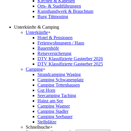
Kirchen & Kapellen
Orts- & Stadtführungen
Kunsthandwerk & Brauchtum
Burg Tittmoning
Unterkünfte & Camping
Unterkünfte
+
Hotel & Pensionen
Ferienwohnungen / Haus
Bauernhöfe
Reiseversicherung
DTV Klassifizierte Gastgeber 2026
DTV Klassifizierte Gastgeber 2025
Camping
+
Strandcamping Waging
Camping Schwanenplatz
Camping Tettenhausen
Gut Horn
Seecamping Taching
Hainz am See
Camping Wagner
Camping Stadler
Camping Seebauer
Stellplätze
Schnellsuche
+