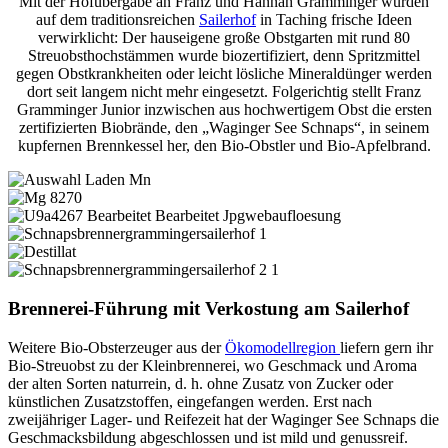
Mit der Hofübergabe an Franz und Hannah Gramminger wurden
auf dem traditionsreichen
Sailerhof
in Taching frische Ideen
verwirklicht: Der hauseigene große Obstgarten mit rund 80
Streuobsthochstämmen wurde biozertifiziert, denn Spritzmittel
gegen Obstkrankheiten oder leicht lösliche Mineraldünger werden
dort seit langem nicht mehr eingesetzt. Folgerichtig stellt Franz
Gramminger Junior inzwischen aus hochwertigem Obst die ersten
zertifizierten Biobrände, den „Waginger See Schnaps“, in seinem
kupfernen Brennkessel her, den Bio-Obstler und Bio-Apfelbrand.
Brennerei-Führung mit Verkostung am Sailerhof
Weitere Bio-Obsterzeuger aus der
Ökomodellregion
liefern gern ihr
Bio-Streuobst zu der Kleinbrennerei, wo Geschmack und Aroma
der alten Sorten naturrein, d. h. ohne Zusatz von Zucker oder
künstlichen Zusatzstoffen, eingefangen werden. Erst nach
zweijähriger Lager- und Reifezeit hat der Waginger See Schnaps die
Geschmacksbildung abgeschlossen und ist mild und genussreif.