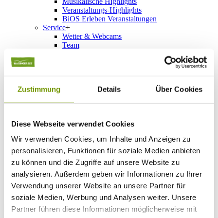
Musikalische Highlights
Veranstaltungs-Highlights
BiOS Erleben Veranstaltungen
Service
+
Wetter & Webcams
Team
Öffnungszeiten
Prospektbestellung
Presse
Social Media
Zustimmung
Details
Über Cookies
UNTERKÜNFTE
Bitte wählen Sie einen Ort
Diese Webseite verwendet Cookies
Anreise*
Wir verwenden Cookies, um Inhalte und Anzeigen zu
Nächte
personalisieren, Funktionen für soziale Medien anbieten
Erwachsene
Kinder
zu können und die Zugriffe auf unsere Website zu
Alter Kind 1
analysieren. Außerdem geben wir Informationen zu Ihrer
Alter Kind 2
Verwendung unserer Website an unsere Partner für
Alter Kind 3
soziale Medien, Werbung und Analysen weiter. Unsere
Alter Kind 4
suchen
Partner führen diese Informationen möglicherweise mit