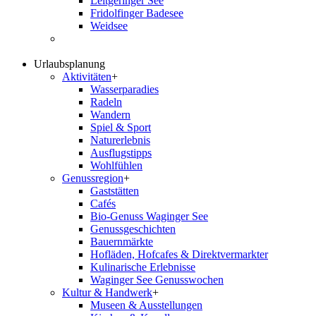
Leitgeringer See
Fridolfinger Badesee
Weidsee
Urlaubsplanung
Aktivitäten
+
Wasserparadies
Radeln
Wandern
Spiel & Sport
Naturerlebnis
Ausflugstipps
Wohlfühlen
Genussregion
+
Gaststätten
Cafés
Bio-Genuss Waginger See
Genussgeschichten
Bauernmärkte
Hofläden, Hofcafes & Direktvermarkter
Kulinarische Erlebnisse
Waginger See Genusswochen
Kultur & Handwerk
+
Museen & Ausstellungen