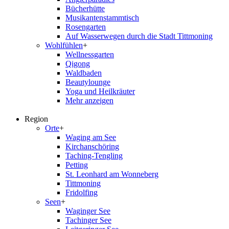
Bücherhütte
Musikantenstammtisch
Rosengarten
Auf Wasserwegen durch die Stadt Tittmoning
Wohlfühlen
+
Wellnessgarten
Qigong
Waldbaden
Beautylounge
Yoga und Heilkräuter
Mehr anzeigen
Region
Orte
+
Waging am See
Kirchanschöring
Taching-Tengling
Petting
St. Leonhard am Wonneberg
Tittmoning
Fridolfing
Seen
+
Waginger See
Tachinger See