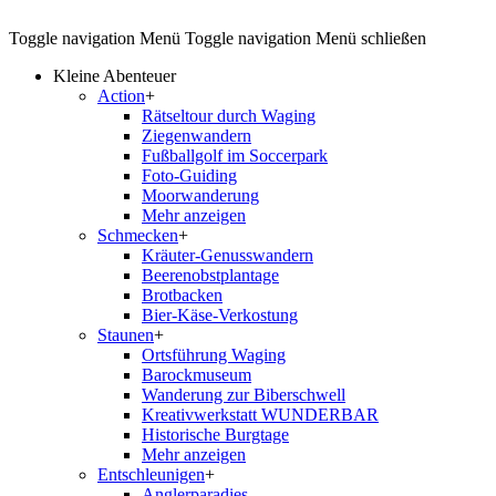
Toggle navigation
Menü
Toggle navigation
Menü schließen
Kleine Abenteuer
Action
+
Rätseltour durch Waging
Ziegenwandern
Fußballgolf im Soccerpark
Foto-Guiding
Moorwanderung
Mehr anzeigen
Schmecken
+
Kräuter-Genusswandern
Beerenobstplantage
Brotbacken
Bier-Käse-Verkostung
Staunen
+
Ortsführung Waging
Barockmuseum
Wanderung zur Biberschwell
Kreativwerkstatt WUNDERBAR
Historische Burgtage
Mehr anzeigen
Entschleunigen
+
Anglerparadies