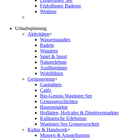
Leitgeringer See
Fridolfinger Badesee
Weidsee
Urlaubsplanung
Aktivitäten
+
Wasserparadies
Radeln
Wandern
Spiel & Sport
Naturerlebnis
Ausflugstipps
Wohlfühlen
Genussregion
+
Gaststätten
Cafés
Bio-Genuss Waginger See
Genussgeschichten
Bauernmärkte
Hofläden, Hofcafes & Direktvermarkter
Kulinarische Erlebnisse
Waginger See Genusswochen
Kultur & Handwerk
+
Museen & Ausstellungen