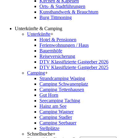
Kirchen & Kapellen
Orts- & Stadtführungen
Kunsthandwerk & Brauchtum
Burg Tittmoning
Unterkünfte & Camping
Unterkünfte
+
Hotel & Pensionen
Ferienwohnungen / Haus
Bauernhöfe
Reiseversicherung
DTV Klassifizierte Gastgeber 2026
DTV Klassifizierte Gastgeber 2025
Camping
+
Strandcamping Waging
Camping Schwanenplatz
Camping Tettenhausen
Gut Horn
Seecamping Taching
Hainz am See
Camping Wagner
Camping Stadler
Camping Seebauer
Stellplätze
Schnellsuche
+