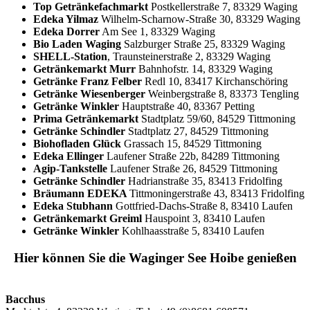
Top Getränkefachmarkt
Postkellerstraße 7, 83329 Waging
Edeka Yilmaz
Wilhelm-Scharnow-Straße 30, 83329 Waging
Edeka Dorrer
Am See 1, 83329 Waging
Bio Laden Waging
Salzburger Straße 25, 83329 Waging
SHELL-Station
, Traunsteinerstraße 2, 83329 Waging
Getränkemarkt Murr
Bahnhofstr. 14, 83329 Waging
Getränke Franz Felber
Redl 10, 83417 Kirchanschöring
Getränke Wiesenberger
Weinbergstraße 8, 83373 Tengling
Getränke Winkler
Hauptstraße 40, 83367 Petting
Prima Getränkemarkt
Stadtplatz 59/60, 84529 Tittmoning
Getränke Schindler
Stadtplatz 27, 84529 Tittmoning
Biohofladen Glück
Grassach 15, 84529 Tittmoning
Edeka Ellinger
Laufener Straße 22b, 84289 Tittmoning
Agip-Tankstelle
Laufener Straße 26, 84529 Tittmoning
Getränke Schindler
Hadrianstraße 35, 83413 Fridolfing
Bräumann EDEKA
Tittmoningerstraße 43, 83413 Fridolfing
Edeka Stubhann
Gottfried-Dachs-Straße 8, 83410 Laufen
Getränkemarkt Greiml
Hauspoint 3, 83410 Laufen
Getränke Winkler
Kohlhaasstraße 5, 83410 Laufen
Hier können Sie die Waginger See Hoibe genießen
Bacchus