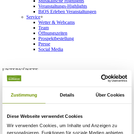
Musikalische Highlights
Veranstaltungs-Highlights
BiOS Erleben Veranstaltungen
Service
+
Wetter & Webcams
Team
Öffnungszeiten
Prospektbestellung
Presse
Social Media
UNTERKÜNFTE
Bitte wählen Sie einen Ort
Anreise*
Nächte
Erwachsene
Zustimmung
Details
Über Cookies
Kinder
Alter Kind 1
Alter Kind 2
Alter Kind 3
Diese Webseite verwendet Cookies
Alter Kind 4
Wir verwenden Cookies, um Inhalte und Anzeigen zu
suchen
personalisieren, Funktionen für soziale Medien anbieten