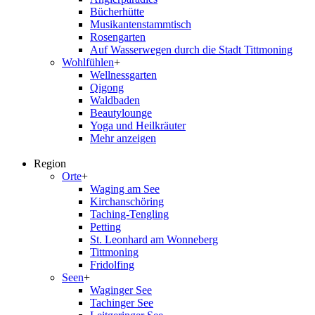
Bücherhütte
Musikantenstammtisch
Rosengarten
Auf Wasserwegen durch die Stadt Tittmoning
Wohlfühlen
+
Wellnessgarten
Qigong
Waldbaden
Beautylounge
Yoga und Heilkräuter
Mehr anzeigen
Region
Orte
+
Waging am See
Kirchanschöring
Taching-Tengling
Petting
St. Leonhard am Wonneberg
Tittmoning
Fridolfing
Seen
+
Waginger See
Tachinger See