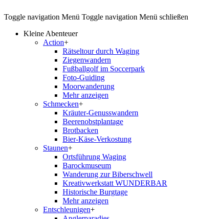
Toggle navigation
Menü
Toggle navigation
Menü schließen
Kleine Abenteuer
Action
+
Rätseltour durch Waging
Ziegenwandern
Fußballgolf im Soccerpark
Foto-Guiding
Moorwanderung
Mehr anzeigen
Schmecken
+
Kräuter-Genusswandern
Beerenobstplantage
Brotbacken
Bier-Käse-Verkostung
Staunen
+
Ortsführung Waging
Barockmuseum
Wanderung zur Biberschwell
Kreativwerkstatt WUNDERBAR
Historische Burgtage
Mehr anzeigen
Entschleunigen
+
Anglerparadies