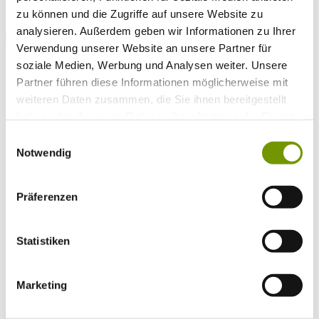
* Plichtfeld
zu können und die Zugriffe auf unsere Website zu
VOLLTEXTSUCHE
analysieren. Außerdem geben wir Informationen zu Ihrer
Verwendung unserer Website an unsere Partner für
WETTER & WASSERTEMPERATUR
soziale Medien, Werbung und Analysen weiter. Unsere
Heute
Vereinzelte Regenfälle in der Umgebung
24°C
Partner führen diese Informationen möglicherweise mit
Morgen
weiteren Daten zusammen, die Sie ihnen bereitgestellt
haben oder die sie im Rahmen Ihrer Nutzung der Dienste
25°C
Sa 08.08
gesammelt haben.
Einwilligungsauswahl
Notwendig
26°C
Wassertemperatur
27°C
Waginger Segelclub
Präferenzen
28°C
Campingplatz Gut Horn
Statistiken
28°C
Strandbad Seeteufel
WEBCAM
Marketing