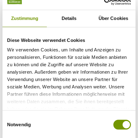
Musikalische Highlights
Veranstaltungs-Highlights
BiOS Erleben Veranstaltungen
Service
+
Zustimmung
Details
Über Cookies
Wetter & Webcams
Team
Öffnungszeiten
Prospektbestellung
Diese Webseite verwendet Cookies
Presse
Wir verwenden Cookies, um Inhalte und Anzeigen zu
Social Media
personalisieren, Funktionen für soziale Medien anbieten
zu können und die Zugriffe auf unsere Website zu
analysieren. Außerdem geben wir Informationen zu Ihrer
UNTERKÜNFTE
Bitte wählen Sie einen Ort
Verwendung unserer Website an unsere Partner für
Anreise*
soziale Medien, Werbung und Analysen weiter. Unsere
Nächte
Partner führen diese Informationen möglicherweise mit
Erwachsene
weiteren Daten zusammen, die Sie ihnen bereitgestellt
Kinder
Alter Kind 1
haben oder die sie im Rahmen Ihrer Nutzung der Dienste
Alter Kind 2
gesammelt haben.
Einwilligungsauswahl
Alter Kind 3
Notwendig
Alter Kind 4
suchen