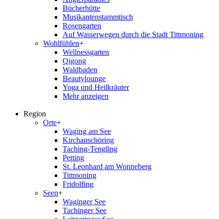
Bücherhütte
Musikantenstammtisch
Rosengarten
Auf Wasserwegen durch die Stadt Tittmoning
Wohlfühlen
+
Wellnessgarten
Qigong
Waldbaden
Beautylounge
Yoga und Heilkräuter
Mehr anzeigen
Region
Orte
+
Waging am See
Kirchanschöring
Taching-Tengling
Petting
St. Leonhard am Wonneberg
Tittmoning
Fridolfing
Seen
+
Waginger See
Tachinger See