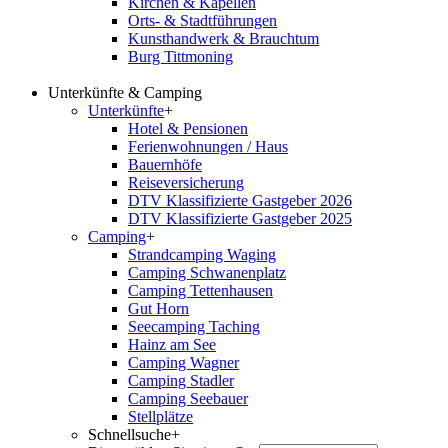
Kirchen & Kapellen
Orts- & Stadtführungen
Kunsthandwerk & Brauchtum
Burg Tittmoning
Unterkünfte & Camping
Unterkünfte
+
Hotel & Pensionen
Ferienwohnungen / Haus
Bauernhöfe
Reiseversicherung
DTV Klassifizierte Gastgeber 2026
DTV Klassifizierte Gastgeber 2025
Camping
+
Strandcamping Waging
Camping Schwanenplatz
Camping Tettenhausen
Gut Horn
Seecamping Taching
Hainz am See
Camping Wagner
Camping Stadler
Camping Seebauer
Stellplätze
Schnellsuche
+