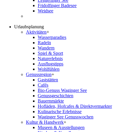
Leitgeringer See
Fridolfinger Badesee
Weidsee
Urlaubsplanung
Aktivitäten
+
Wasserparadies
Radeln
Wandern
Spiel & Sport
Naturerlebnis
Ausflugstipps
Wohlfühlen
Genussregion
+
Gaststätten
Cafés
Bio-Genuss Waginger See
Genussgeschichten
Bauernmärkte
Hofläden, Hofcafes & Direktvermarkter
Kulinarische Erlebnisse
Waginger See Genusswochen
Kultur & Handwerk
+
Museen & Ausstellungen