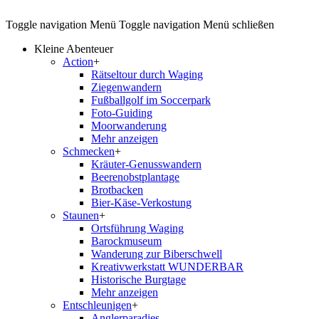
Toggle navigation
Menü
Toggle navigation
Menü schließen
Kleine Abenteuer
Action
+
Rätseltour durch Waging
Ziegenwandern
Fußballgolf im Soccerpark
Foto-Guiding
Moorwanderung
Mehr anzeigen
Schmecken
+
Kräuter-Genusswandern
Beerenobstplantage
Brotbacken
Bier-Käse-Verkostung
Staunen
+
Ortsführung Waging
Barockmuseum
Wanderung zur Biberschwell
Kreativwerkstatt WUNDERBAR
Historische Burgtage
Mehr anzeigen
Entschleunigen
+
Anglerparadies