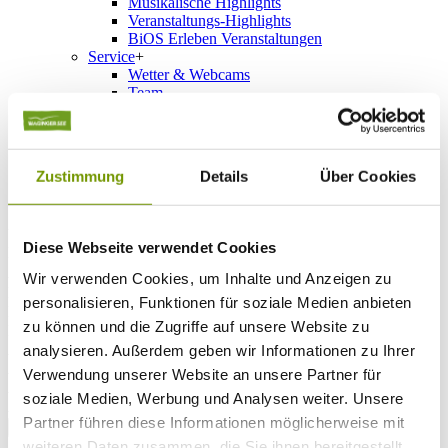
Musikalische Highlights
Veranstaltungs-Highlights
BiOS Erleben Veranstaltungen
Service
+
Wetter & Webcams
Team
Öffnungszeiten
Prospektbestellung
Presse
Social Media
Zustimmung
Details
Über Cookies
UNTERKÜNFTE
Diese Webseite verwendet Cookies
Bitte wählen Sie einen Ort
Anreise*
Wir verwenden Cookies, um Inhalte und Anzeigen zu
Nächte
personalisieren, Funktionen für soziale Medien anbieten
Erwachsene
zu können und die Zugriffe auf unsere Website zu
Kinder
Alter Kind 1
analysieren. Außerdem geben wir Informationen zu Ihrer
Alter Kind 2
Verwendung unserer Website an unsere Partner für
Alter Kind 3
soziale Medien, Werbung und Analysen weiter. Unsere
Alter Kind 4
Partner führen diese Informationen möglicherweise mit
suchen
weiteren Daten zusammen, die Sie ihnen bereitgestellt