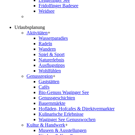
Leitgeringer See
Fridolfinger Badesee
Weidsee
Urlaubsplanung
Aktivitäten
+
Wasserparadies
Radeln
Wandern
Spiel & Sport
Naturerlebnis
Ausflugstipps
Wohlfühlen
Genussregion
+
Gaststätten
Cafés
Bio-Genuss Waginger See
Genussgeschichten
Bauernmärkte
Hofläden, Hofcafes & Direktvermarkter
Kulinarische Erlebnisse
Waginger See Genusswochen
Kultur & Handwerk
+
Museen & Ausstellungen