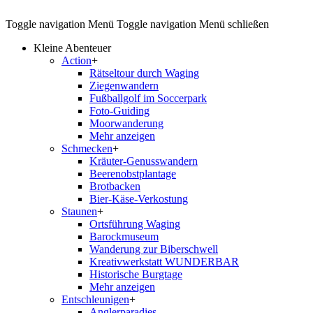
Toggle navigation
Menü
Toggle navigation
Menü schließen
Kleine Abenteuer
Action
+
Rätseltour durch Waging
Ziegenwandern
Fußballgolf im Soccerpark
Foto-Guiding
Moorwanderung
Mehr anzeigen
Schmecken
+
Kräuter-Genusswandern
Beerenobstplantage
Brotbacken
Bier-Käse-Verkostung
Staunen
+
Ortsführung Waging
Barockmuseum
Wanderung zur Biberschwell
Kreativwerkstatt WUNDERBAR
Historische Burgtage
Mehr anzeigen
Entschleunigen
+
Anglerparadies