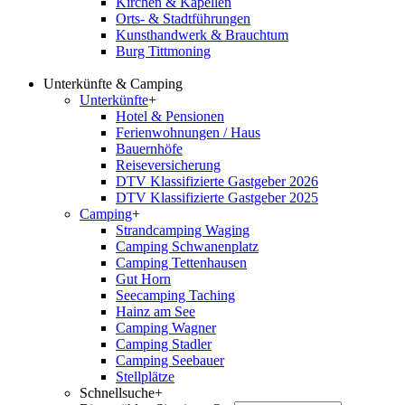
Kirchen & Kapellen
Orts- & Stadtführungen
Kunsthandwerk & Brauchtum
Burg Tittmoning
Unterkünfte & Camping
Unterkünfte
+
Hotel & Pensionen
Ferienwohnungen / Haus
Bauernhöfe
Reiseversicherung
DTV Klassifizierte Gastgeber 2026
DTV Klassifizierte Gastgeber 2025
Camping
+
Strandcamping Waging
Camping Schwanenplatz
Camping Tettenhausen
Gut Horn
Seecamping Taching
Hainz am See
Camping Wagner
Camping Stadler
Camping Seebauer
Stellplätze
Schnellsuche
+