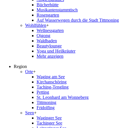
Bücherhütte
Musikantenstammtisch
Rosengarten
Auf Wasserwegen durch die Stadt Tittmoning
Wohlfühlen
+
Wellnessgarten
Qigong
Waldbaden
Beautylounge
Yoga und Heilkräuter
Mehr anzeigen
Region
Orte
+
Waging am See
Kirchanschöring
Taching-Tengling
Petting
St. Leonhard am Wonneberg
Tittmoning
Fridolfing
Seen
+
Waginger See
Tachinger See