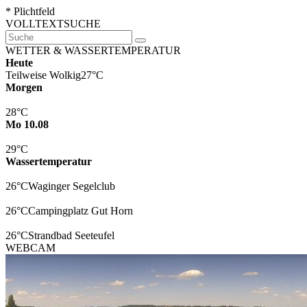
* Plichtfeld
VOLLTEXTSUCHE
WETTER & WASSERTEMPERATUR
Heute
Teilweise Wolkig
27°C
Morgen
28°C
Mo 10.08
29°C
Wassertemperatur
26°C
Waginger Segelclub
26°C
Campingplatz Gut Horn
26°C
Strandbad Seeteufel
WEBCAM