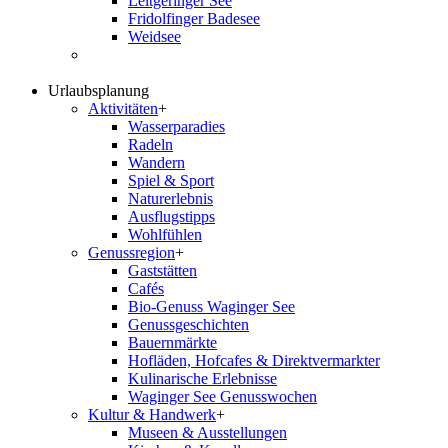
Leitgeringer See
Fridolfinger Badesee
Weidsee
Urlaubsplanung
Aktivitäten
+
Wasserparadies
Radeln
Wandern
Spiel & Sport
Naturerlebnis
Ausflugstipps
Wohlfühlen
Genussregion
+
Gaststätten
Cafés
Bio-Genuss Waginger See
Genussgeschichten
Bauernmärkte
Hofläden, Hofcafes & Direktvermarkter
Kulinarische Erlebnisse
Waginger See Genusswochen
Kultur & Handwerk
+
Museen & Ausstellungen