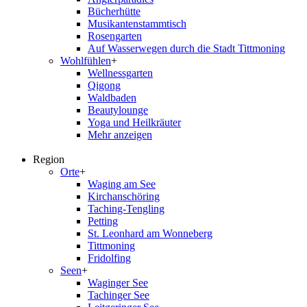
Bücherhütte
Musikantenstammtisch
Rosengarten
Auf Wasserwegen durch die Stadt Tittmoning
Wohlfühlen
+
Wellnessgarten
Qigong
Waldbaden
Beautylounge
Yoga und Heilkräuter
Mehr anzeigen
Region
Orte
+
Waging am See
Kirchanschöring
Taching-Tengling
Petting
St. Leonhard am Wonneberg
Tittmoning
Fridolfing
Seen
+
Waginger See
Tachinger See