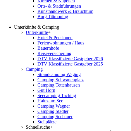
Kirchen & Kapellen
Orts- & Stadtführungen
Kunsthandwerk & Brauchtum
Burg Tittmoning
Unterkünfte & Camping
Unterkünfte
+
Hotel & Pensionen
Ferienwohnungen / Haus
Bauernhöfe
Reiseversicherung
DTV Klassifizierte Gastgeber 2026
DTV Klassifizierte Gastgeber 2025
Camping
+
Strandcamping Waging
Camping Schwanenplatz
Camping Tettenhausen
Gut Horn
Seecamping Taching
Hainz am See
Camping Wagner
Camping Stadler
Camping Seebauer
Stellplätze
Schnellsuche
+