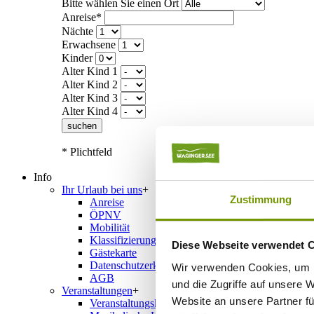
Bitte wählen Sie einen Ort
Anreise*
Nächte
Erwachsene
Kinder
Alter Kind 1
Alter Kind 2
Alter Kind 3
Alter Kind 4
suchen
* Plichtfeld
Info
Ihr Urlaub bei uns
+
Zustimmung
Anreise
ÖPNV
Mobilität
Klassifizierung
Diese Webseite verwendet 
Gästekarte
Datenschutzerklärung IRS18
Wir verwenden Cookies, um I
AGB
und die Zugriffe auf unsere 
Veranstaltungen
+
Website an unsere Partner fü
Veranstaltungskalender