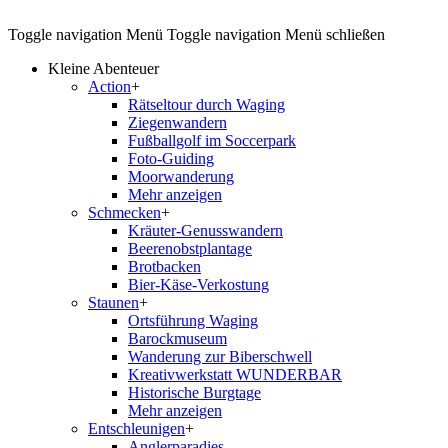
Toggle navigation
Menü
Toggle navigation
Menü schließen
Kleine Abenteuer
Action
+
Rätseltour durch Waging
Ziegenwandern
Fußballgolf im Soccerpark
Foto-Guiding
Moorwanderung
Mehr anzeigen
Schmecken
+
Kräuter-Genusswandern
Beerenobstplantage
Brotbacken
Bier-Käse-Verkostung
Staunen
+
Ortsführung Waging
Barockmuseum
Wanderung zur Biberschwell
Kreativwerkstatt WUNDERBAR
Historische Burgtage
Mehr anzeigen
Entschleunigen
+
Anglerparadies