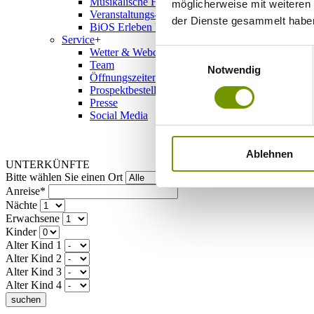
Musikalische Highlights
möglicherweise mit weiteren
Veranstaltungs-Highlights
der Dienste gesammelt habe
BiOS Erleben Veranstaltungen
Service
+
Wetter & Webcams
Einwilligungsauswahl
Team
Notwendig
Öffnungszeiten
Prospektbestellung
Presse
Social Media
Ablehnen
UNTERKÜNFTE
Bitte wählen Sie einen Ort
Anreise*
Nächte
Erwachsene
Kinder
Alter Kind 1
Alter Kind 2
Alter Kind 3
Alter Kind 4
suchen