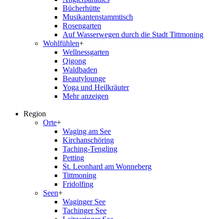
Bücherhütte
Musikantenstammtisch
Rosengarten
Auf Wasserwegen durch die Stadt Tittmoning
Wohlfühlen
+
Wellnessgarten
Qigong
Waldbaden
Beautylounge
Yoga und Heilkräuter
Mehr anzeigen
Region
Orte
+
Waging am See
Kirchanschöring
Taching-Tengling
Petting
St. Leonhard am Wonneberg
Tittmoning
Fridolfing
Seen
+
Waginger See
Tachinger See