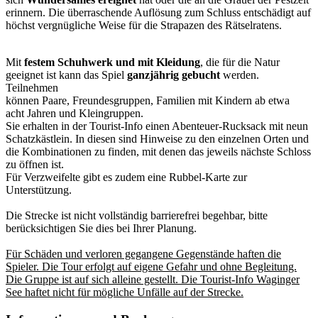
erinnern. Die überraschende Auflösung zum Schluss entschädigt auf
höchst vergnügliche Weise für die Strapazen des Rätselratens.
Mit
festem Schuhwerk und mit Kleidung
, die für die Natur
geeignet ist kann das Spiel
ganzjährig gebucht
werden.
Teilnehmen
können Paare, Freundesgruppen, Familien mit Kindern ab etwa
acht Jahren und Kleingruppen.
Sie erhalten in der Tourist-Info einen Abenteuer-Rucksack mit neun
Schatzkästlein. In diesen sind Hinweise zu den einzelnen Orten und
die Kombinationen zu finden, mit denen das jeweils nächste Schloss
zu öffnen ist.
Für Verzweifelte gibt es zudem eine Rubbel-Karte zur
Unterstützung.
Die Strecke ist nicht vollständig barrierefrei begehbar, bitte
berücksichtigen Sie dies bei Ihrer Planung.
Für Schäden und verloren gegangene Gegenstände haften die
Spieler. Die Tour erfolgt auf eigene Gefahr und ohne Begleitung.
Die Gruppe ist auf sich alleine gestellt. Die Tourist-Info Waginger
See haftet nicht für mögliche Unfälle auf der Strecke.