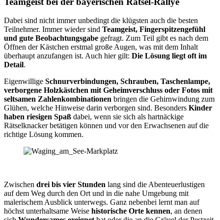
Teamgeist bei der bayerischen Rätsel-Rallye
Dabei sind nicht immer unbedingt die klügsten auch die besten
Teilnehmer. Immer wieder sind
Teamgeist, Fingerspitzengefühl
und gute Beobachtungsgabe
gefragt. Zum Teil gibt es nach dem
Öffnen der Kästchen erstmal große Augen, was mit dem Inhalt
überhaupt anzufangen ist. Auch hier gilt:
Die Lösung liegt oft im
Detail
.
Eigenwillige
Schnurverbindungen, Schrauben, Taschenlampe,
verborgene Holzkästchen mit Geheimverschluss oder Fotos mit
seltsamen Zahlenkombinationen
bringen die Gehirnwindung zum
Glühen, welche Hinweise darin verborgen sind. Besonders
Kinder
haben riesigen Spaß
dabei, wenn sie sich als hartnäckige
Rätselknacker betätigen können und vor den Erwachsenen auf die
richtige Lösung kommen.
Zwischen
drei bis vier Stunden
lang sind die Abenteuerlustigen
auf dem Weg durch den Ort und in die nahe Umgebung mit
malerischem Ausblick unterwegs. Ganz nebenbei lernt man auf
höchst unterhaltsame Weise
historische Orte kennen
, an denen
sich
Wundersames ereignet
hat oder die an die Gräuel der Pestzeit