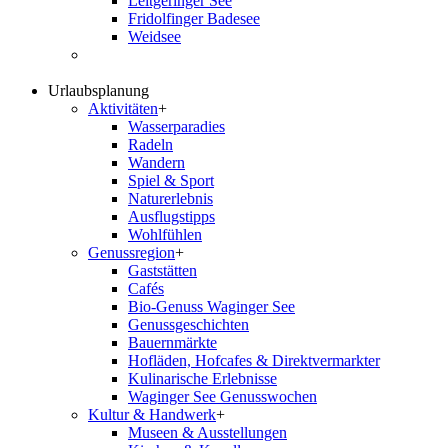
Leitgeringer See
Fridolfinger Badesee
Weidsee
Urlaubsplanung
Aktivitäten
+
Wasserparadies
Radeln
Wandern
Spiel & Sport
Naturerlebnis
Ausflugstipps
Wohlfühlen
Genussregion
+
Gaststätten
Cafés
Bio-Genuss Waginger See
Genussgeschichten
Bauernmärkte
Hofläden, Hofcafes & Direktvermarkter
Kulinarische Erlebnisse
Waginger See Genusswochen
Kultur & Handwerk
+
Museen & Ausstellungen