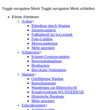
Toggle navigation
Menü
Toggle navigation
Menü schließen
Kleine Abenteuer
Action
+
Rätseltour durch Waging
Ziegenwandern
Fußballgolf im Soccerpark
Foto-Guiding
Moorwanderung
Mehr anzeigen
Schmecken
+
Kräuter-Genusswandern
Beerenobstplantage
Brotbacken
Bier-Käse-Verkostung
Staunen
+
Ortsführung Waging
Barockmuseum
Wanderung zur Biberschwell
Kreativwerkstatt WUNDERBAR
Historische Burgtage
Mehr anzeigen
Entschleunigen
+
Anglerparadies