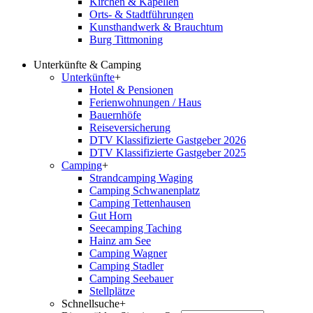
Kirchen & Kapellen
Orts- & Stadtführungen
Kunsthandwerk & Brauchtum
Burg Tittmoning
Unterkünfte & Camping
Unterkünfte
+
Hotel & Pensionen
Ferienwohnungen / Haus
Bauernhöfe
Reiseversicherung
DTV Klassifizierte Gastgeber 2026
DTV Klassifizierte Gastgeber 2025
Camping
+
Strandcamping Waging
Camping Schwanenplatz
Camping Tettenhausen
Gut Horn
Seecamping Taching
Hainz am See
Camping Wagner
Camping Stadler
Camping Seebauer
Stellplätze
Schnellsuche
+