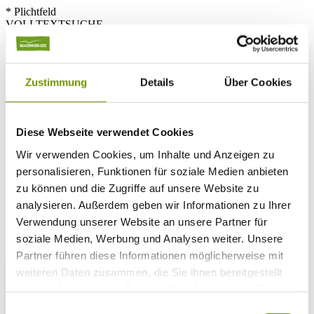
* Plichtfeld
VOLLTEXTSUCHE
WETTER & WASSERTEMPERATUR
Heute
Leichte Regenfälle
18°C
Zustimmung
Details
Über Cookies
Fr 07.08
25°C
Sa 08.08
Diese Webseite verwendet Cookies
25°C
Wir verwenden Cookies, um Inhalte und Anzeigen zu
Wassertemperatur
personalisieren, Funktionen für soziale Medien anbieten
zu können und die Zugriffe auf unsere Website zu
27°C
Waginger Segelclub
analysieren. Außerdem geben wir Informationen zu Ihrer
28°C
Campingplatz Gut Horn
Verwendung unserer Website an unsere Partner für
soziale Medien, Werbung und Analysen weiter. Unsere
28°C
Strandbad Seeteufel
WEBCAM
Partner führen diese Informationen möglicherweise mit
weiteren Daten zusammen, die Sie ihnen bereitgestellt
haben oder die sie im Rahmen Ihrer Nutzung der Dienste
gesammelt haben.
Einwilligungsauswahl