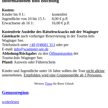
Informationen und Buchung
Kosten:
Kinder bis 9 J.: kostenfrei
Jugendliche von 10 bis 15 J.: 8,00 € p.P.
Erwachsene ab 16 J.: 16,00 € p.P.
Kostenfreie Ausleihe des Rätselrucksacks mit der Waginger
Gästekarte
nach vorheriger Reservierung in der Tourist-Info
Waginger See.
Telefonisch unter
+49 (0)8681 313
oder per
E-mail:
info@waginger-see.de
Abholung/Rückgabe:
zu den
Öffnungszeiten
der
Tourist-Info Waginger See.
Pfand:
Ausweis oder Führerschein
Kinder und Jugendliche unter 16 Jahre sollten die Tour
nicht alleine
unternehmen.
Empfohlen wird eine Gruppengröße ab 3 Personen.
Weitere
Tipps
für Ihren Urlaub
Genussregion
weiterlesen