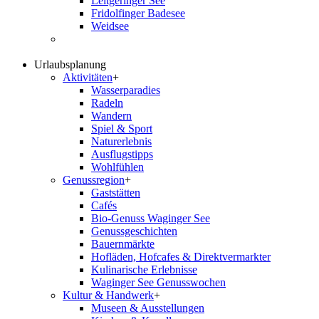
Leitgeringer See
Fridolfinger Badesee
Weidsee
Urlaubsplanung
Aktivitäten
+
Wasserparadies
Radeln
Wandern
Spiel & Sport
Naturerlebnis
Ausflugstipps
Wohlfühlen
Genussregion
+
Gaststätten
Cafés
Bio-Genuss Waginger See
Genussgeschichten
Bauernmärkte
Hofläden, Hofcafes & Direktvermarkter
Kulinarische Erlebnisse
Waginger See Genusswochen
Kultur & Handwerk
+
Museen & Ausstellungen