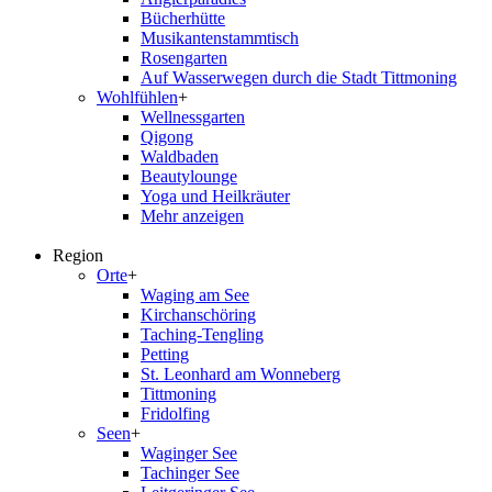
Bücherhütte
Musikantenstammtisch
Rosengarten
Auf Wasserwegen durch die Stadt Tittmoning
Wohlfühlen
+
Wellnessgarten
Qigong
Waldbaden
Beautylounge
Yoga und Heilkräuter
Mehr anzeigen
Region
Orte
+
Waging am See
Kirchanschöring
Taching-Tengling
Petting
St. Leonhard am Wonneberg
Tittmoning
Fridolfing
Seen
+
Waginger See
Tachinger See