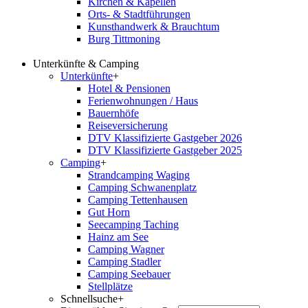
Kirchen & Kapellen
Orts- & Stadtführungen
Kunsthandwerk & Brauchtum
Burg Tittmoning
Unterkünfte & Camping
Unterkünfte
+
Hotel & Pensionen
Ferienwohnungen / Haus
Bauernhöfe
Reiseversicherung
DTV Klassifizierte Gastgeber 2026
DTV Klassifizierte Gastgeber 2025
Camping
+
Strandcamping Waging
Camping Schwanenplatz
Camping Tettenhausen
Gut Horn
Seecamping Taching
Hainz am See
Camping Wagner
Camping Stadler
Camping Seebauer
Stellplätze
Schnellsuche
+