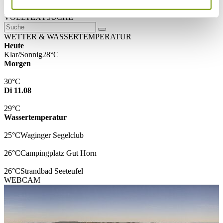
* Plichtfeld
VOLLTEXTSUCHE
WETTER & WASSERTEMPERATUR
Heute
Klar/Sonnig
28°C
Morgen
30°C
Di 11.08
29°C
Wassertemperatur
25°C
Waginger Segelclub
26°C
Campingplatz Gut Horn
26°C
Strandbad Seeteufel
WEBCAM