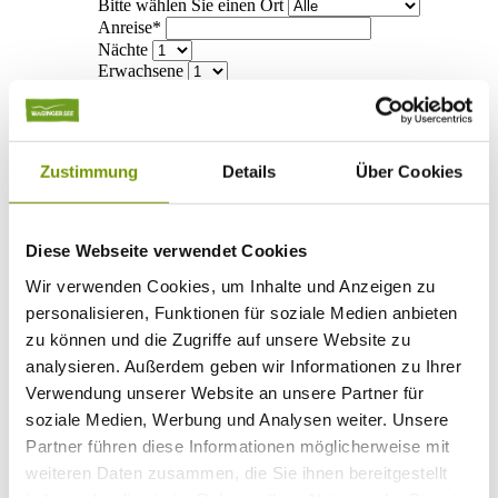
Bitte wählen Sie einen Ort
Anreise*
Nächte
Erwachsene
Kinder
Alter Kind 1
Alter Kind 2
Alter Kind 3
Zustimmung
Details
Über Cookies
Alter Kind 4
suchen
* Plichtfeld
Diese Webseite verwendet Cookies
Info
Wir verwenden Cookies, um Inhalte und Anzeigen zu
Ihr Urlaub bei uns
+
personalisieren, Funktionen für soziale Medien anbieten
Anreise
zu können und die Zugriffe auf unsere Website zu
ÖPNV
Mobilität
analysieren. Außerdem geben wir Informationen zu Ihrer
Klassifizierung
Verwendung unserer Website an unsere Partner für
Gästekarte
soziale Medien, Werbung und Analysen weiter. Unsere
Datenschutzerklärung IRS18
AGB
Partner führen diese Informationen möglicherweise mit
Veranstaltungen
+
weiteren Daten zusammen, die Sie ihnen bereitgestellt
Veranstaltungskalender