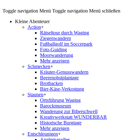
Toggle navigation
Menü
Toggle navigation
Menü schließen
Kleine Abenteuer
Action
+
Rätseltour durch Waging
Ziegenwandern
Fußballgolf im Soccerpark
Foto-Guiding
Moorwanderung
Mehr anzeigen
Schmecken
+
Kräuter-Genusswandern
Beerenobstplantage
Brotbacken
Bier-Käse-Verkostung
Staunen
+
Ortsführung Waging
Barockmuseum
Wanderung zur Biberschwell
Kreativwerkstatt WUNDERBAR
Historische Burgtage
Mehr anzeigen
Entschleunigen
+
Anglerparadies