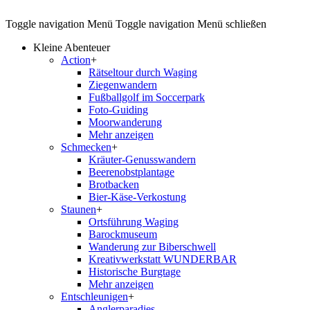
Toggle navigation
Menü
Toggle navigation
Menü schließen
Kleine Abenteuer
Action
+
Rätseltour durch Waging
Ziegenwandern
Fußballgolf im Soccerpark
Foto-Guiding
Moorwanderung
Mehr anzeigen
Schmecken
+
Kräuter-Genusswandern
Beerenobstplantage
Brotbacken
Bier-Käse-Verkostung
Staunen
+
Ortsführung Waging
Barockmuseum
Wanderung zur Biberschwell
Kreativwerkstatt WUNDERBAR
Historische Burgtage
Mehr anzeigen
Entschleunigen
+
Anglerparadies