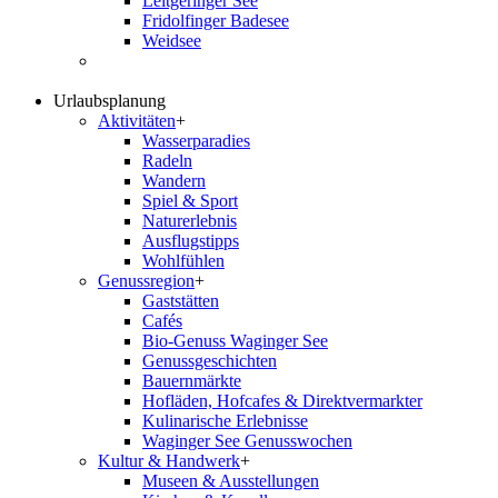
Leitgeringer See
Fridolfinger Badesee
Weidsee
Urlaubsplanung
Aktivitäten
+
Wasserparadies
Radeln
Wandern
Spiel & Sport
Naturerlebnis
Ausflugstipps
Wohlfühlen
Genussregion
+
Gaststätten
Cafés
Bio-Genuss Waginger See
Genussgeschichten
Bauernmärkte
Hofläden, Hofcafes & Direktvermarkter
Kulinarische Erlebnisse
Waginger See Genusswochen
Kultur & Handwerk
+
Museen & Ausstellungen