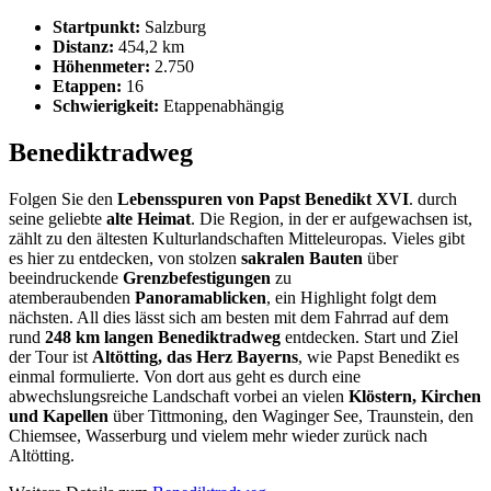
Startpunkt:
Salzburg
Distanz:
454,2 km
Höhenmeter:
2.750
Etappen:
16
Schwierigkeit:
Etappenabhängig
Benediktradweg
Folgen Sie den
Lebensspuren von Papst Benedikt XVI
. durch
seine geliebte
alte Heimat
. Die Region, in der er aufgewachsen ist,
zählt zu den ältesten Kulturlandschaften Mitteleuropas. Vieles gibt
es hier zu entdecken, von stolzen
sakralen Bauten
über
beeindruckende
Grenzbefestigungen
zu
atemberaubenden
Panoramablicken
, ein Highlight folgt dem
nächsten. All dies lässt sich am besten mit dem Fahrrad auf dem
rund
248 km langen Benediktradweg
entdecken. Start und Ziel
der Tour ist
Altötting, das Herz Bayerns
, wie Papst Benedikt es
einmal formulierte. Von dort aus geht es durch eine
abwechslungsreiche Landschaft vorbei an vielen
Klöstern, Kirchen
und Kapellen
über Tittmoning, den Waginger See, Traunstein, den
Chiemsee, Wasserburg und vielem mehr wieder zurück nach
Altötting.