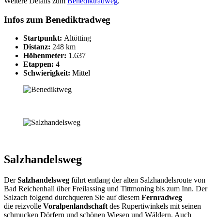
Weitere Details zum
Benediktradweg
.
Infos zum Benediktradweg
Startpunkt:
Altötting
Distanz:
248 km
Höhenmeter:
1.637
Etappen:
4
Schwierigkeit:
Mittel
Salzhandelsweg
Der
Salzhandelsweg
führt entlang der alten Salzhandelsroute von
Bad Reichenhall über Freilassing und Tittmoning bis zum Inn. Der
Salzach folgend durchqueren Sie auf diesem
Fernradweg
die reizvolle
Voralpenlandschaft
des Rupertiwinkels mit seinen
schmucken Dörfern und schönen Wiesen und Wäldern. Auch