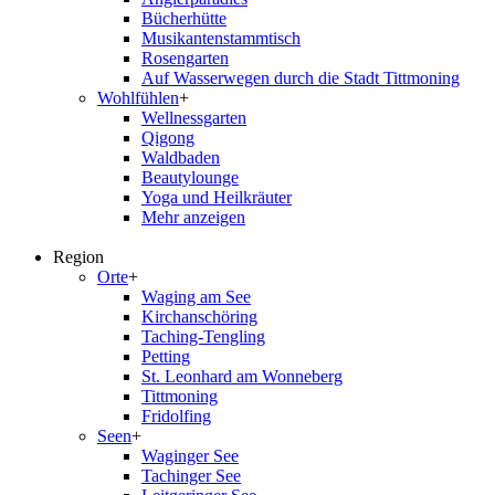
Bücherhütte
Musikantenstammtisch
Rosengarten
Auf Wasserwegen durch die Stadt Tittmoning
Wohlfühlen
+
Wellnessgarten
Qigong
Waldbaden
Beautylounge
Yoga und Heilkräuter
Mehr anzeigen
Region
Orte
+
Waging am See
Kirchanschöring
Taching-Tengling
Petting
St. Leonhard am Wonneberg
Tittmoning
Fridolfing
Seen
+
Waginger See
Tachinger See