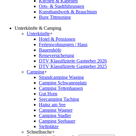
Kirchen & Kapellen
Orts- & Stadtführungen
Kunsthandwerk & Brauchtum
Burg Tittmoning
Unterkünfte & Camping
Unterkünfte
+
Hotel & Pensionen
Ferienwohnungen / Haus
Bauernhöfe
Reiseversicherung
DTV Klassifizierte Gastgeber 2026
DTV Klassifizierte Gastgeber 2025
Camping
+
Strandcamping Waging
Camping Schwanenplatz
Camping Tettenhausen
Gut Horn
Seecamping Taching
Hainz am See
Camping Wagner
Camping Stadler
Camping Seebauer
Stellplätze
Schnellsuche
+