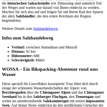
die
historischen Salzachstädte
wie
Tittmoning sind natürlich Teil
des Weges und warten nur darauf von Ihnen entdeckt zu werden.
Machen Sie sich also auf und folgen Sie mit Ihrem Rad den Spuren
der alten
Salzhändler
, die den ersten Reichtum der Region
begründeten.
Weitere Details zum
Salzhandelsweg
.
Infos zum Salzhandelsweg
Verlauf:
zwischen
Stammham und Marzoll
Distanz:
92 km
Höhenmeter:
688
Schwierigkeit:
Mittel
WOSSA – Ein Bikepacking-Abenteuer rund ums
Wasser
Diese speziell für Gravelbikes konzipierte Tour führt dich durch
einige der schönsten Wasserlandschaften der Alpen: von
Berchtesgaden
über die
Chiemgauer Alpen
und das
Chiemgauer
Seenland
bis in den
Salzburger Flachgau
, den
Tennengau
und
weiter ins atemberaubende
Salzkammergut
mit seinen
imposanten
Seen
. Auf deiner Reise entdeckst du den nördlichsten Gletscher der