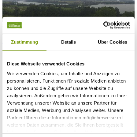
zur Webcam
KONTAKT
Tel. +49 (0) 86 81/3 13
info@waginger-see.de
Kontaktformular
Zustimmung
Details
Über Cookies
Urlaubsplanung
Aktivitäten
Radeln
Diese Webseite verwendet Cookies
Fernradwege
Wir verwenden Cookies, um Inhalte und Anzeigen zu
Fernradwege
personalisieren, Funktionen für soziale Medien anbieten
zu können und die Zugriffe auf unsere Website zu
wenn Radfahrer zu Entdeckern werden
analysieren. Außerdem geben wir Informationen zu Ihrer
Verwendung unserer Website an unsere Partner für
Eine Radreise ist immer etwas Besonderes. Die Eindrücke, die Sie
soziale Medien, Werbung und Analysen weiter. Unsere
auf Fernradwegen in Bayern gewinnen, bleiben ewig in Erinnerung.
Partner führen diese Informationen möglicherweise mit
Lernen Sie unsere Region in allen Facetten kennen und erkunden
weiteren Daten zusammen, die Sie ihnen bereitgestellt
Sie die Natur des Chiemgaus auf dem Rad. Auf langen Radtouren
bleibt kein Geheimnis verborgen. Egal ob Sie sich auf die Spuren
haben oder die sie im Rahmen Ihrer Nutzung der Dienste
von W.A. Mozart, den Bajuwaren, Papst Benedikt oder den