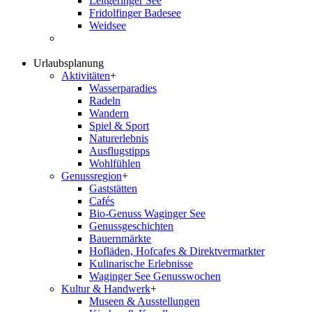
Leitgeringer See
Fridolfinger Badesee
Weidsee
Urlaubsplanung
Aktivitäten
+
Wasserparadies
Radeln
Wandern
Spiel & Sport
Naturerlebnis
Ausflugstipps
Wohlfühlen
Genussregion
+
Gaststätten
Cafés
Bio-Genuss Waginger See
Genussgeschichten
Bauernmärkte
Hofläden, Hofcafes & Direktvermarkter
Kulinarische Erlebnisse
Waginger See Genusswochen
Kultur & Handwerk
+
Museen & Ausstellungen