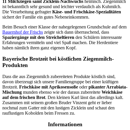
11 Milchziegen samt Zicklein-Nachwuchs
heimisch. Ziegenmilch
ist bekanntlich sehr gesund und leichter verdaulich als Kuhmilch.
Die Verarbeitung gefragter
Käse- und Frischkäse-Spezialitäten
sichert der Familie ein gutes Nebeneinkommen.
Beim Besuch einer Klasse der nahegelegenen Grundschule auf dem
Bauernhof der Frischs
zeigte sich dann überraschend, dass
Spaziergänge mit den Streicheltieren
den Schülern interessante
Erfahrungen vermitteln und viel Spaß machen. Die Herdentiere
haben nämlich ihren ganz eigenen Kopf.
Bayerische Brotzeit bei köstlichen Ziegenmilch-
Produkten
Dass die aus Ziegenmilch zubereiteten Produkte köstlich sind,
davon überzeugt sich unsere Familiengruppe bei einer kräftigen
Brotzeit.
Frischkäse mit Aprikosensoße
oder
pikanter Arrabiata-
Mischung
munden ebenso wie der daraus zubereitete
Weichkäse
auf dem frischen Brot
. Den kleinen Karl lässt das allerdings kalt.
Zusammen mit seinem großen Bruder Vinzent geht er lieber
nochmal zum Gatter mit den lustigen Zicklein und schaut den
rauflustigen Kobolden beim Fressen zu.
Informationen