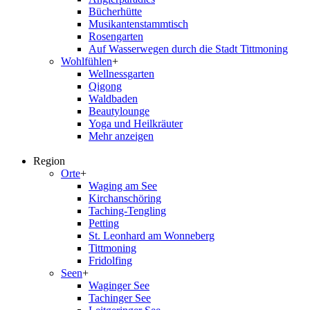
Bücherhütte
Musikantenstammtisch
Rosengarten
Auf Wasserwegen durch die Stadt Tittmoning
Wohlfühlen
+
Wellnessgarten
Qigong
Waldbaden
Beautylounge
Yoga und Heilkräuter
Mehr anzeigen
Region
Orte
+
Waging am See
Kirchanschöring
Taching-Tengling
Petting
St. Leonhard am Wonneberg
Tittmoning
Fridolfing
Seen
+
Waginger See
Tachinger See