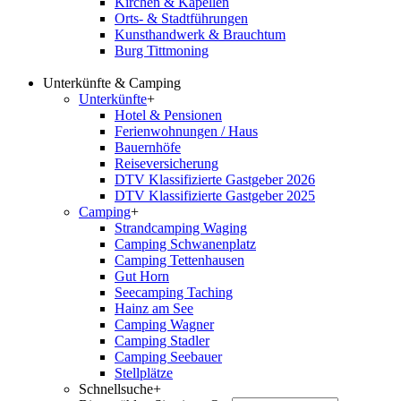
Kirchen & Kapellen
Orts- & Stadtführungen
Kunsthandwerk & Brauchtum
Burg Tittmoning
Unterkünfte & Camping
Unterkünfte
+
Hotel & Pensionen
Ferienwohnungen / Haus
Bauernhöfe
Reiseversicherung
DTV Klassifizierte Gastgeber 2026
DTV Klassifizierte Gastgeber 2025
Camping
+
Strandcamping Waging
Camping Schwanenplatz
Camping Tettenhausen
Gut Horn
Seecamping Taching
Hainz am See
Camping Wagner
Camping Stadler
Camping Seebauer
Stellplätze
Schnellsuche
+