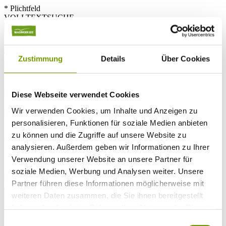
* Plichtfeld
VOLLTEXTSUCHE
WETTER & WASSERTEMPERATUR
Heute
Teilweise Wolkig
27°C
Zustimmung
Details
Über Cookies
Morgen
28°C
Mo 10.08
Diese Webseite verwendet Cookies
29°C
Wir verwenden Cookies, um Inhalte und Anzeigen zu
Wassertemperatur
personalisieren, Funktionen für soziale Medien anbieten
zu können und die Zugriffe auf unsere Website zu
26°C
Waginger Segelclub
analysieren. Außerdem geben wir Informationen zu Ihrer
26°C
Campingplatz Gut Horn
Verwendung unserer Website an unsere Partner für
soziale Medien, Werbung und Analysen weiter. Unsere
26°C
Strandbad Seeteufel
WEBCAM
Partner führen diese Informationen möglicherweise mit
weiteren Daten zusammen, die Sie ihnen bereitgestellt
haben oder die sie im Rahmen Ihrer Nutzung der Dienste
gesammelt haben.
Einwilligungsauswahl