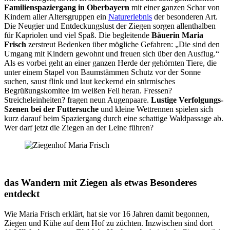
Familienspaziergang in Oberbayern
mit einer ganzen Schar von
Kindern aller Altersgruppen ein
Naturerlebnis
der besonderen Art.
Die Neugier und Entdeckungslust der Ziegen sorgen allenthalben
für Kapriolen und viel Spaß. Die begleitende
Bäuerin Maria
Frisch
zerstreut Bedenken über mögliche Gefahren: „Die sind den
Umgang mit Kindern gewohnt und freuen sich über den Ausflug.“
Als es vorbei geht an einer ganzen Herde der gehörnten Tiere, die
unter einem Stapel von Baumstämmen Schutz vor der Sonne
suchen, saust flink und laut keckernd ein stürmisches
Begrüßungskomitee im weißen Fell heran. Fressen?
Streicheleinheiten? fragen neun Augenpaare.
Lustige Verfolgungs-
Szenen bei der Futtersuche
und kleine Wettrennen spielen sich
kurz darauf beim Spaziergang durch eine schattige Waldpassage ab.
Wer darf jetzt die Ziegen an der Leine führen?
das Wandern mit Ziegen als etwas Besonderes
entdeckt
Wie Maria Frisch erklärt, hat sie vor 16 Jahren damit begonnen,
Ziegen und Kühe auf dem Hof zu züchten. Inzwischen sind dort