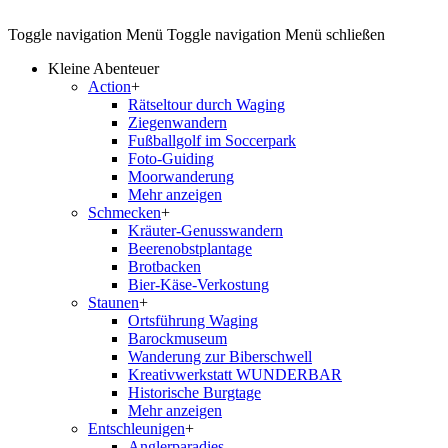
Toggle navigation
Menü
Toggle navigation
Menü schließen
Kleine Abenteuer
Action
+
Rätseltour durch Waging
Ziegenwandern
Fußballgolf im Soccerpark
Foto-Guiding
Moorwanderung
Mehr anzeigen
Schmecken
+
Kräuter-Genusswandern
Beerenobstplantage
Brotbacken
Bier-Käse-Verkostung
Staunen
+
Ortsführung Waging
Barockmuseum
Wanderung zur Biberschwell
Kreativwerkstatt WUNDERBAR
Historische Burgtage
Mehr anzeigen
Entschleunigen
+
Anglerparadies