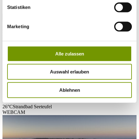
* Plichtfeld
Statistiken
VOLLTEXTSUCHE
WETTER & WASSERTEMPERATUR
Marketing
Heute
Klar/Sonnig
19°C
Morgen
28°C
Alle zulassen
Mo 10.08
29°C
Auswahl erlauben
Wassertemperatur
26°C
Waginger Segelclub
Ablehnen
26°C
Campingplatz Gut Horn
26°C
Strandbad Seeteufel
WEBCAM