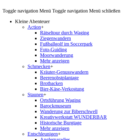
Toggle navigation
Menü
Toggle navigation
Menü schließen
Kleine Abenteuer
Action
+
Rätseltour durch Waging
Ziegenwandern
Fußballgolf im Soccerpark
Foto-Guiding
Moorwanderung
Mehr anzeigen
Schmecken
+
Kräuter-Genusswandern
Beerenobstplantage
Brotbacken
Bier-Käse-Verkostung
Staunen
+
Ortsführung Waging
Barockmuseum
Wanderung zur Biberschwell
Kreativwerkstatt WUNDERBAR
Historische Burgtage
Mehr anzeigen
Entschleunigen
+
Anglerparadies