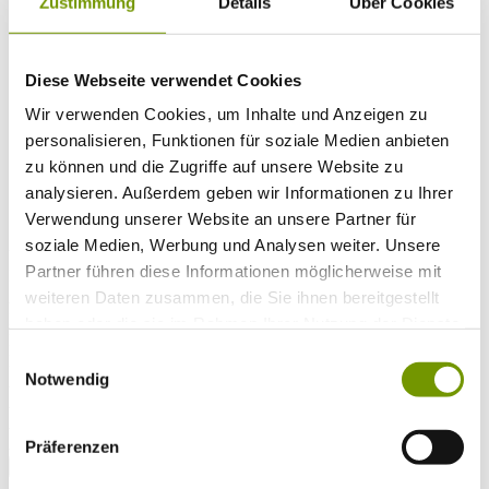
Zustimmung
Details
Über Cookies
Musikalische Highlights
Veranstaltungs-Highlights
BiOS Erleben Veranstaltungen
Service
+
Diese Webseite verwendet Cookies
Wetter & Webcams
Team
Wir verwenden Cookies, um Inhalte und Anzeigen zu
Öffnungszeiten
personalisieren, Funktionen für soziale Medien anbieten
Prospektbestellung
Presse
zu können und die Zugriffe auf unsere Website zu
Social Media
analysieren. Außerdem geben wir Informationen zu Ihrer
Verwendung unserer Website an unsere Partner für
soziale Medien, Werbung und Analysen weiter. Unsere
UNTERKÜNFTE
Partner führen diese Informationen möglicherweise mit
Bitte wählen Sie einen Ort
weiteren Daten zusammen, die Sie ihnen bereitgestellt
Anreise*
Nächte
haben oder die sie im Rahmen Ihrer Nutzung der Dienste
Erwachsene
gesammelt haben.
Einwilligungsauswahl
Kinder
Notwendig
Alter Kind 1
Alter Kind 2
Alter Kind 3
Alter Kind 4
Präferenzen
suchen