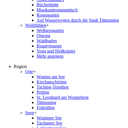
Bücherhütte
Musikantenstammtisch
Rosengarten
Auf Wasserwegen durch die Stadt Tittmoning
Wohlfühlen
+
Wellnessgarten
Qigong
Waldbaden
Beautylounge
Yoga und Heilkräuter
Mehr anzeigen
Region
Orte
+
Waging am See
Kirchanschöring
Taching-Tengling
Petting
St. Leonhard am Wonneberg
Tittmoning
Fridolfing
Seen
+
Waginger See
Tachinger See