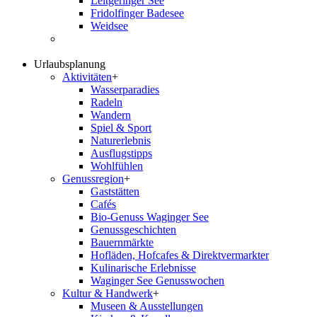
Leitgeringer See
Fridolfinger Badesee
Weidsee
Urlaubsplanung
Aktivitäten
+
Wasserparadies
Radeln
Wandern
Spiel & Sport
Naturerlebnis
Ausflugstipps
Wohlfühlen
Genussregion
+
Gaststätten
Cafés
Bio-Genuss Waginger See
Genussgeschichten
Bauernmärkte
Hofläden, Hofcafes & Direktvermarkter
Kulinarische Erlebnisse
Waginger See Genusswochen
Kultur & Handwerk
+
Museen & Ausstellungen