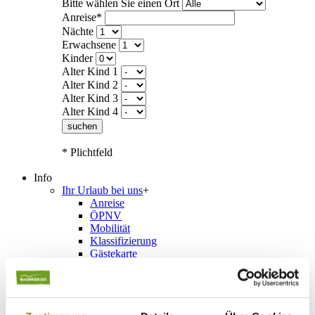
Bitte wählen Sie einen Ort
Anreise*
Nächte
Erwachsene
Kinder
Alter Kind 1
Alter Kind 2
Alter Kind 3
Alter Kind 4
suchen
* Plichtfeld
Info
Ihr Urlaub bei uns
+
Anreise
ÖPNV
Mobilität
Klassifizierung
Gästekarte
Datenschutzerklärung IRS18
AGB
Veranstaltungen
+
Veranstaltungskalender