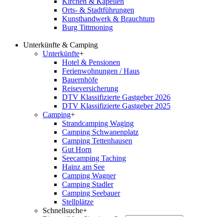
Kirchen & Kapellen
Orts- & Stadtführungen
Kunsthandwerk & Brauchtum
Burg Tittmoning
Unterkünfte & Camping
Unterkünfte
+
Hotel & Pensionen
Ferienwohnungen / Haus
Bauernhöfe
Reiseversicherung
DTV Klassifizierte Gastgeber 2026
DTV Klassifizierte Gastgeber 2025
Camping
+
Strandcamping Waging
Camping Schwanenplatz
Camping Tettenhausen
Gut Horn
Seecamping Taching
Hainz am See
Camping Wagner
Camping Stadler
Camping Seebauer
Stellplätze
Schnellsuche
+