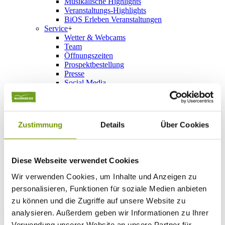
Musikalische Highlights
Veranstaltungs-Highlights
BiOS Erleben Veranstaltungen
Service
+
Wetter & Webcams
Team
Öffnungszeiten
Prospektbestellung
Presse
Social Media
UNTERKÜNFTE
Zustimmung
Details
Über Cookies
Bitte wählen Sie einen Ort
Anreise*
Nächte
Erwachsene
Diese Webseite verwendet Cookies
Kinder
Alter Kind 1
Wir verwenden Cookies, um Inhalte und Anzeigen zu
Alter Kind 2
personalisieren, Funktionen für soziale Medien anbieten
Alter Kind 3
zu können und die Zugriffe auf unsere Website zu
Alter Kind 4
analysieren. Außerdem geben wir Informationen zu Ihrer
suchen
Verwendung unserer Website an unsere Partner für