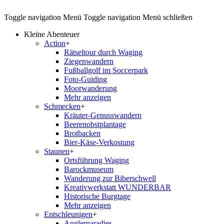
Toggle navigation
Menü
Toggle navigation
Menü schließen
Kleine Abenteuer
Action
+
Rätseltour durch Waging
Ziegenwandern
Fußballgolf im Soccerpark
Foto-Guiding
Moorwanderung
Mehr anzeigen
Schmecken
+
Kräuter-Genusswandern
Beerenobstplantage
Brotbacken
Bier-Käse-Verkostung
Staunen
+
Ortsführung Waging
Barockmuseum
Wanderung zur Biberschwell
Kreativwerkstatt WUNDERBAR
Historische Burgtage
Mehr anzeigen
Entschleunigen
+
Anglerparadies