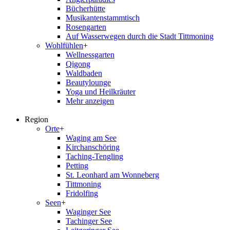
Bücherhütte
Musikantenstammtisch
Rosengarten
Auf Wasserwegen durch die Stadt Tittmoning
Wohlfühlen
+
Wellnessgarten
Qigong
Waldbaden
Beautylounge
Yoga und Heilkräuter
Mehr anzeigen
Region
Orte
+
Waging am See
Kirchanschöring
Taching-Tengling
Petting
St. Leonhard am Wonneberg
Tittmoning
Fridolfing
Seen
+
Waginger See
Tachinger See