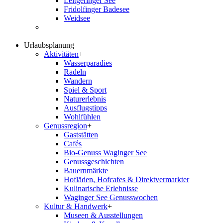
Leitgeringer See
Fridolfinger Badesee
Weidsee
Urlaubsplanung
Aktivitäten
+
Wasserparadies
Radeln
Wandern
Spiel & Sport
Naturerlebnis
Ausflugstipps
Wohlfühlen
Genussregion
+
Gaststätten
Cafés
Bio-Genuss Waginger See
Genussgeschichten
Bauernmärkte
Hofläden, Hofcafes & Direktvermarkter
Kulinarische Erlebnisse
Waginger See Genusswochen
Kultur & Handwerk
+
Museen & Ausstellungen