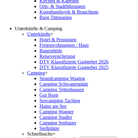
Kirchen & Kapellen
Orts- & Stadtführungen
Kunsthandwerk & Brauchtum
Burg Tittmoning
Unterkünfte & Camping
Unterkünfte
+
Hotel & Pensionen
Ferienwohnungen / Haus
Bauernhöfe
Reiseversicherung
DTV Klassifizierte Gastgeber 2026
DTV Klassifizierte Gastgeber 2025
Camping
+
Strandcamping Waging
Camping Schwanenplatz
Camping Tettenhausen
Gut Horn
Seecamping Taching
Hainz am See
Camping Wagner
Camping Stadler
Camping Seebauer
Stellplätze
Schnellsuche
+