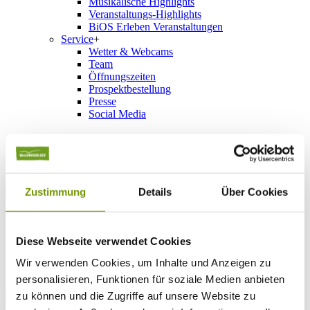
Musikalische Highlights
Veranstaltungs-Highlights
BiOS Erleben Veranstaltungen
Service
+
Wetter & Webcams
Team
Öffnungszeiten
Prospektbestellung
Presse
Social Media
UNTERKÜNFTE
Bitte wählen Sie einen Ort
Anreise*
Zustimmung
Details
Über Cookies
Nächte
Erwachsene
Kinder
Diese Webseite verwendet Cookies
Alter Kind 1
Alter Kind 2
Wir verwenden Cookies, um Inhalte und Anzeigen zu
Alter Kind 3
personalisieren, Funktionen für soziale Medien anbieten
Alter Kind 4
zu können und die Zugriffe auf unsere Website zu
suchen