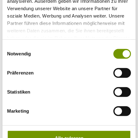
analysieren. Außerdem geben wir Informationen zu Ihrer
* Plichtfeld
Verwendung unserer Website an unsere Partner für
VOLLTEXTSUCHE
soziale Medien, Werbung und Analysen weiter. Unsere
WETTER & WASSERTEMPERATUR
Partner führen diese Informationen möglicherweise mit
Heute
weiteren Daten zusammen, die Sie ihnen bereitgestellt
Klar/Sonnig
14°C
haben oder die sie im Rahmen Ihrer Nutzung der Dienste
So 09.08
gesammelt haben.
Einwilligungsauswahl
28°C
Notwendig
Mo 10.08
29°C
Wassertemperatur
Präferenzen
25°C
Waginger Segelclub
Statistiken
25°C
Campingplatz Gut Horn
25°C
Strandbad Seeteufel
Marketing
WEBCAM
Alle zulassen