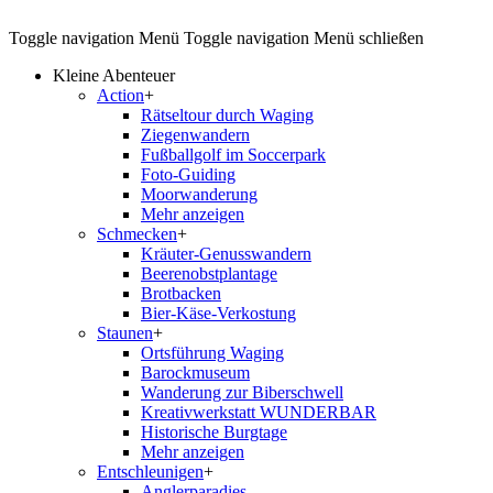
Toggle navigation
Menü
Toggle navigation
Menü schließen
Kleine Abenteuer
Action
+
Rätseltour durch Waging
Ziegenwandern
Fußballgolf im Soccerpark
Foto-Guiding
Moorwanderung
Mehr anzeigen
Schmecken
+
Kräuter-Genusswandern
Beerenobstplantage
Brotbacken
Bier-Käse-Verkostung
Staunen
+
Ortsführung Waging
Barockmuseum
Wanderung zur Biberschwell
Kreativwerkstatt WUNDERBAR
Historische Burgtage
Mehr anzeigen
Entschleunigen
+
Anglerparadies