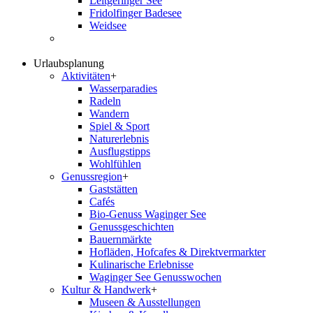
Leitgeringer See
Fridolfinger Badesee
Weidsee
Urlaubsplanung
Aktivitäten
+
Wasserparadies
Radeln
Wandern
Spiel & Sport
Naturerlebnis
Ausflugstipps
Wohlfühlen
Genussregion
+
Gaststätten
Cafés
Bio-Genuss Waginger See
Genussgeschichten
Bauernmärkte
Hofläden, Hofcafes & Direktvermarkter
Kulinarische Erlebnisse
Waginger See Genusswochen
Kultur & Handwerk
+
Museen & Ausstellungen