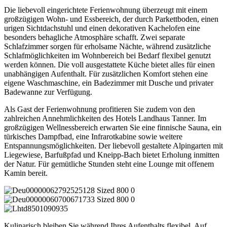
Die liebevoll eingerichtete Ferienwohnung überzeugt mit einem
großzügigen Wohn- und Essbereich, der durch Parkettboden, einen
urigen Sichtdachstuhl und einen dekorativen Kachelofen eine
besonders behagliche Atmosphäre schafft. Zwei separate
Schlafzimmer sorgen für erholsame Nächte, während zusätzliche
Schlafmöglichkeiten im Wohnbereich bei Bedarf flexibel genutzt
werden können. Die voll ausgestattete Küche bietet alles für einen
unabhängigen Aufenthalt. Für zusätzlichen Komfort stehen eine
eigene Waschmaschine, ein Badezimmer mit Dusche und privater
Badewanne zur Verfügung.
Als Gast der Ferienwohnung profitieren Sie zudem von den
zahlreichen Annehmlichkeiten des Hotels Landhaus Tanner. Im
großzügigen Wellnessbereich erwarten Sie eine finnische Sauna, ein
türkisches Dampfbad, eine Infrarotkabine sowie weitere
Entspannungsmöglichkeiten. Der liebevoll gestaltete Alpingarten mit
Liegewiese, Barfußpfad und Kneipp-Bach bietet Erholung inmitten
der Natur. Für gemütliche Stunden steht eine Lounge mit offenem
Kamin bereit.
Kulinarisch bleiben Sie während Ihres Aufenthalts flexibel. Auf