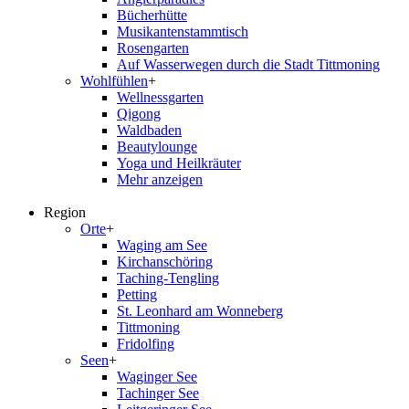
Bücherhütte
Musikantenstammtisch
Rosengarten
Auf Wasserwegen durch die Stadt Tittmoning
Wohlfühlen
+
Wellnessgarten
Qigong
Waldbaden
Beautylounge
Yoga und Heilkräuter
Mehr anzeigen
Region
Orte
+
Waging am See
Kirchanschöring
Taching-Tengling
Petting
St. Leonhard am Wonneberg
Tittmoning
Fridolfing
Seen
+
Waginger See
Tachinger See