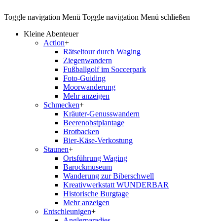
Toggle navigation
Menü
Toggle navigation
Menü schließen
Kleine Abenteuer
Action
+
Rätseltour durch Waging
Ziegenwandern
Fußballgolf im Soccerpark
Foto-Guiding
Moorwanderung
Mehr anzeigen
Schmecken
+
Kräuter-Genusswandern
Beerenobstplantage
Brotbacken
Bier-Käse-Verkostung
Staunen
+
Ortsführung Waging
Barockmuseum
Wanderung zur Biberschwell
Kreativwerkstatt WUNDERBAR
Historische Burgtage
Mehr anzeigen
Entschleunigen
+
Anglerparadies