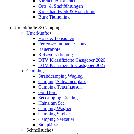
Kirchen & Kapellen
Orts- & Stadtführungen
Kunsthandwerk & Brauchtum
Burg Tittmoning
Unterkünfte & Camping
Unterkünfte
+
Hotel & Pensionen
Ferienwohnungen / Haus
Bauernhöfe
Reiseversicherung
DTV Klassifizierte Gastgeber 2026
DTV Klassifizierte Gastgeber 2025
Camping
+
Strandcamping Waging
Camping Schwanenplatz
Camping Tettenhausen
Gut Horn
Seecamping Taching
Hainz am See
Camping Wagner
Camping Stadler
Camping Seebauer
Stellplätze
Schnellsuche
+