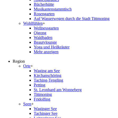
Bücherhütte
Musikantenstammtisch
Rosengarten
Auf Wasserwegen durch die Stadt Tittmoning
Wohlfühlen
+
Wellnessgarten
Qigong
Waldbaden
Beautylounge
Yoga und Heilkräuter
Mehr anzeigen
Region
Orte
+
Waging am See
Kirchanschöring
Taching-Tengling
Petting
St. Leonhard am Wonneberg
Tittmoning
Fridolfing
Seen
+
Waginger See
Tachinger See