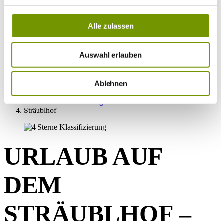
Alle zulassen
zur Webcam
KONTAKT
Auswahl erlauben
Tel. +49 (0) 86 81/3 13
info@waginger-see.de
Kontaktformular
Ablehnen
Unterkünfte & Camping
Unterkünfte
DTV Klassifizierte Gastgeber 2025
Sträublhof
URLAUB AUF
DEM
STRÄUBLHOF –