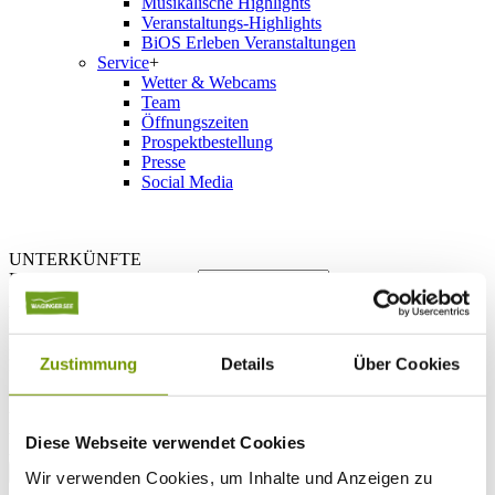
Musikalische Highlights
Veranstaltungs-Highlights
BiOS Erleben Veranstaltungen
Service
+
Wetter & Webcams
Team
Öffnungszeiten
Prospektbestellung
Presse
Social Media
UNTERKÜNFTE
Bitte wählen Sie einen Ort
Anreise*
Nächte
Erwachsene
Zustimmung
Details
Über Cookies
Kinder
Alter Kind 1
Alter Kind 2
Alter Kind 3
Diese Webseite verwendet Cookies
Alter Kind 4
suchen
Wir verwenden Cookies, um Inhalte und Anzeigen zu