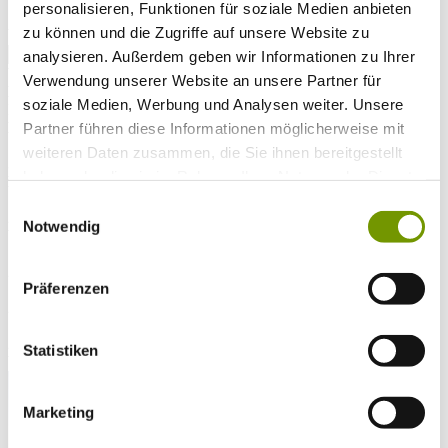
personalisieren, Funktionen für soziale Medien anbieten
* Plichtfeld
zu können und die Zugriffe auf unsere Website zu
VOLLTEXTSUCHE
analysieren. Außerdem geben wir Informationen zu Ihrer
WETTER & WASSERTEMPERATUR
Verwendung unserer Website an unsere Partner für
Heute
soziale Medien, Werbung und Analysen weiter. Unsere
Klar/Sonnig
25°C
Morgen
Partner führen diese Informationen möglicherweise mit
weiteren Daten zusammen, die Sie ihnen bereitgestellt
30°C
haben oder die sie im Rahmen Ihrer Nutzung der Dienste
Di 11.08
gesammelt haben.
Einwilligungsauswahl
29°C
Notwendig
Wassertemperatur
25°C
Waginger Segelclub
Präferenzen
25°C
Campingplatz Gut Horn
26°C
Strandbad Seeteufel
Statistiken
WEBCAM
Marketing