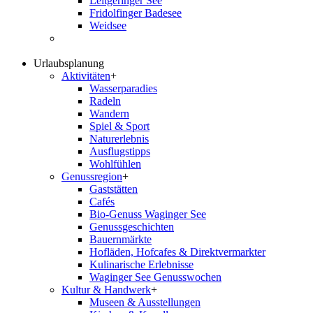
Leitgeringer See
Fridolfinger Badesee
Weidsee
Urlaubsplanung
Aktivitäten
+
Wasserparadies
Radeln
Wandern
Spiel & Sport
Naturerlebnis
Ausflugstipps
Wohlfühlen
Genussregion
+
Gaststätten
Cafés
Bio-Genuss Waginger See
Genussgeschichten
Bauernmärkte
Hofläden, Hofcafes & Direktvermarkter
Kulinarische Erlebnisse
Waginger See Genusswochen
Kultur & Handwerk
+
Museen & Ausstellungen