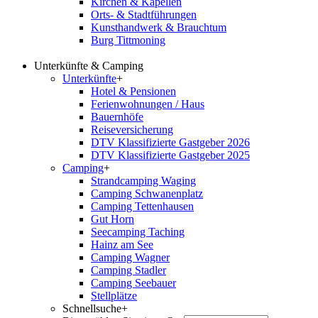
Kirchen & Kapellen
Orts- & Stadtführungen
Kunsthandwerk & Brauchtum
Burg Tittmoning
Unterkünfte & Camping
Unterkünfte
+
Hotel & Pensionen
Ferienwohnungen / Haus
Bauernhöfe
Reiseversicherung
DTV Klassifizierte Gastgeber 2026
DTV Klassifizierte Gastgeber 2025
Camping
+
Strandcamping Waging
Camping Schwanenplatz
Camping Tettenhausen
Gut Horn
Seecamping Taching
Hainz am See
Camping Wagner
Camping Stadler
Camping Seebauer
Stellplätze
Schnellsuche
+