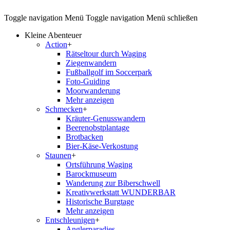
Toggle navigation
Menü
Toggle navigation
Menü schließen
Kleine Abenteuer
Action
+
Rätseltour durch Waging
Ziegenwandern
Fußballgolf im Soccerpark
Foto-Guiding
Moorwanderung
Mehr anzeigen
Schmecken
+
Kräuter-Genusswandern
Beerenobstplantage
Brotbacken
Bier-Käse-Verkostung
Staunen
+
Ortsführung Waging
Barockmuseum
Wanderung zur Biberschwell
Kreativwerkstatt WUNDERBAR
Historische Burgtage
Mehr anzeigen
Entschleunigen
+
Anglerparadies