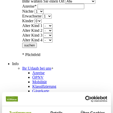
Bitte wählen Sie einen Ort
Anreise*
Nächte
Erwachsene
Kinder
Alter Kind 1
Alter Kind 2
Alter Kind 3
Alter Kind 4
suchen
* Plichtfeld
Info
Ihr Urlaub bei uns
+
Anreise
ÖPNV
Mobilität
Klassifizierung
Gästekarte
Datenschutzerklärung IRS18
AGB
Veranstaltungen
+
Veranstaltungskalender
Zustimmung
Details
Über Cookies