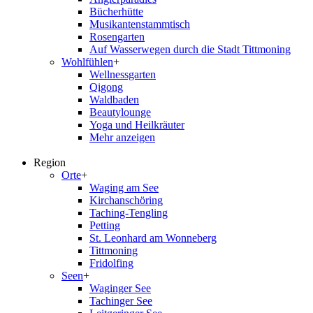
Bücherhütte
Musikantenstammtisch
Rosengarten
Auf Wasserwegen durch die Stadt Tittmoning
Wohlfühlen
+
Wellnessgarten
Qigong
Waldbaden
Beautylounge
Yoga und Heilkräuter
Mehr anzeigen
Region
Orte
+
Waging am See
Kirchanschöring
Taching-Tengling
Petting
St. Leonhard am Wonneberg
Tittmoning
Fridolfing
Seen
+
Waginger See
Tachinger See