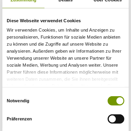
Musikalische Highlights
Veranstaltungs-Highlights
BiOS Erleben Veranstaltungen
Service
+
Diese Webseite verwendet Cookies
Wetter & Webcams
Team
Wir verwenden Cookies, um Inhalte und Anzeigen zu
Öffnungszeiten
personalisieren, Funktionen für soziale Medien anbieten
Prospektbestellung
Presse
zu können und die Zugriffe auf unsere Website zu
Social Media
analysieren. Außerdem geben wir Informationen zu Ihrer
Verwendung unserer Website an unsere Partner für
soziale Medien, Werbung und Analysen weiter. Unsere
UNTERKÜNFTE
Partner führen diese Informationen möglicherweise mit
Bitte wählen Sie einen Ort
weiteren Daten zusammen, die Sie ihnen bereitgestellt
Anreise*
Nächte
haben oder die sie im Rahmen Ihrer Nutzung der Dienste
Erwachsene
gesammelt haben.
Einwilligungsauswahl
Kinder
Notwendig
Alter Kind 1
Alter Kind 2
Alter Kind 3
Präferenzen
Alter Kind 4
suchen