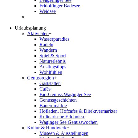
Leitgeringer See
Fridolfinger Badesee
Weidsee
Urlaubsplanung
Aktivitäten
+
Wasserparadies
Radeln
Wandern
Spiel & Sport
Naturerlebnis
Ausflugstipps
Wohlfühlen
Genussregion
+
Gaststätten
Cafés
Bio-Genuss Waginger See
Genussgeschichten
Bauernmärkte
Hofläden, Hofcafes & Direktvermarkter
Kulinarische Erlebnisse
Waginger See Genusswochen
Kultur & Handwerk
+
Museen & Ausstellungen