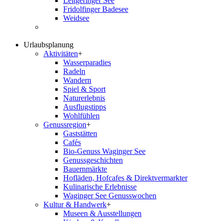
Leitgeringer See
Fridolfinger Badesee
Weidsee
Urlaubsplanung
Aktivitäten
+
Wasserparadies
Radeln
Wandern
Spiel & Sport
Naturerlebnis
Ausflugstipps
Wohlfühlen
Genussregion
+
Gaststätten
Cafés
Bio-Genuss Waginger See
Genussgeschichten
Bauernmärkte
Hofläden, Hofcafes & Direktvermarkter
Kulinarische Erlebnisse
Waginger See Genusswochen
Kultur & Handwerk
+
Museen & Ausstellungen