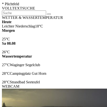
* Plichtfeld
VOLLTEXTSUCHE
WETTER & WASSERTEMPERATUR
Heute
Leichter Niederschlag
18°C
Morgen
25°C
Sa 08.08
26°C
Wassertemperatur
27°C
Waginger Segelclub
28°C
Campingplatz Gut Horn
28°C
Strandbad Seeteufel
WEBCAM