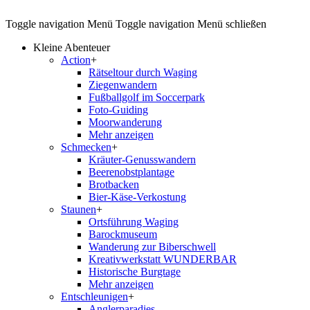
Toggle navigation
Menü
Toggle navigation
Menü schließen
Kleine Abenteuer
Action
+
Rätseltour durch Waging
Ziegenwandern
Fußballgolf im Soccerpark
Foto-Guiding
Moorwanderung
Mehr anzeigen
Schmecken
+
Kräuter-Genusswandern
Beerenobstplantage
Brotbacken
Bier-Käse-Verkostung
Staunen
+
Ortsführung Waging
Barockmuseum
Wanderung zur Biberschwell
Kreativwerkstatt WUNDERBAR
Historische Burgtage
Mehr anzeigen
Entschleunigen
+
Anglerparadies