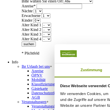
Bitte wählen Sie einen Ort
Anreise*
Nächte
Erwachsene
Kinder
Alter Kind 1
Alter Kind 2
Alter Kind 3
Alter Kind 4
suchen
* Plichtfeld
Info
Ihr Urlaub bei uns
+
Zustimmung
Anreise
ÖPNV
Mobilität
Klassifizierung
Diese Webseite verwendet 
Gästekarte
Datenschutzerklärung IRS18
Wir verwenden Cookies, um I
AGB
und die Zugriffe auf unsere 
Veranstaltungen
+
Website an unsere Partner fü
Veranstaltungskalender