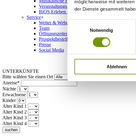
Musikalische Highlights
möglicherweise mit weiteren
Veranstaltungs-Highlights
der Dienste gesammelt habe
BiOS Erleben Veranstaltungen
Service
+
Wetter & Webcams
Einwilligungsauswahl
Team
Notwendig
Öffnungszeiten
Prospektbestellung
Presse
Social Media
Ablehnen
UNTERKÜNFTE
Bitte wählen Sie einen Ort
Anreise*
Nächte
Erwachsene
Kinder
Alter Kind 1
Alter Kind 2
Alter Kind 3
Alter Kind 4
suchen