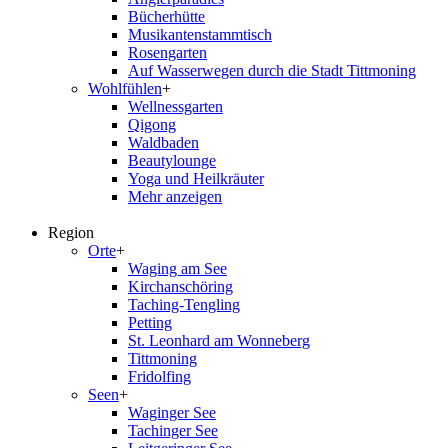
Bücherhütte
Musikantenstammtisch
Rosengarten
Auf Wasserwegen durch die Stadt Tittmoning
Wohlfühlen
+
Wellnessgarten
Qigong
Waldbaden
Beautylounge
Yoga und Heilkräuter
Mehr anzeigen
Region
Orte
+
Waging am See
Kirchanschöring
Taching-Tengling
Petting
St. Leonhard am Wonneberg
Tittmoning
Fridolfing
Seen
+
Waginger See
Tachinger See