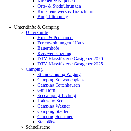
Kirchen & Kapellen
Orts- & Stadtführungen
Kunsthandwerk & Brauchtum
Burg Tittmoning
Unterkünfte & Camping
Unterkünfte
+
Hotel & Pensionen
Ferienwohnungen / Haus
Bauernhöfe
Reiseversicherung
DTV Klassifizierte Gastgeber 2026
DTV Klassifizierte Gastgeber 2025
Camping
+
Strandcamping Waging
Camping Schwanenplatz
Camping Tettenhausen
Gut Horn
Seecamping Taching
Hainz am See
Camping Wagner
Camping Stadler
Camping Seebauer
Stellplätze
Schnellsuche
+