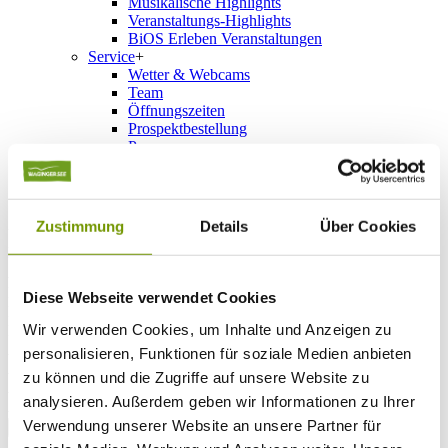
Musikalische Highlights
Veranstaltungs-Highlights
BiOS Erleben Veranstaltungen
Service
+
Wetter & Webcams
Team
Öffnungszeiten
Prospektbestellung
Presse
Social Media
Zustimmung
Details
Über Cookies
UNTERKÜNFTE
Bitte wählen Sie einen Ort
Anreise*
Nächte
Diese Webseite verwendet Cookies
Erwachsene
Wir verwenden Cookies, um Inhalte und Anzeigen zu
Kinder
Alter Kind 1
personalisieren, Funktionen für soziale Medien anbieten
Alter Kind 2
zu können und die Zugriffe auf unsere Website zu
Alter Kind 3
analysieren. Außerdem geben wir Informationen zu Ihrer
Alter Kind 4
Verwendung unserer Website an unsere Partner für
suchen