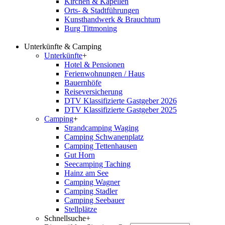
Kirchen & Kapellen
Orts- & Stadtführungen
Kunsthandwerk & Brauchtum
Burg Tittmoning
Unterkünfte & Camping
Unterkünfte
+
Hotel & Pensionen
Ferienwohnungen / Haus
Bauernhöfe
Reiseversicherung
DTV Klassifizierte Gastgeber 2026
DTV Klassifizierte Gastgeber 2025
Camping
+
Strandcamping Waging
Camping Schwanenplatz
Camping Tettenhausen
Gut Horn
Seecamping Taching
Hainz am See
Camping Wagner
Camping Stadler
Camping Seebauer
Stellplätze
Schnellsuche
+