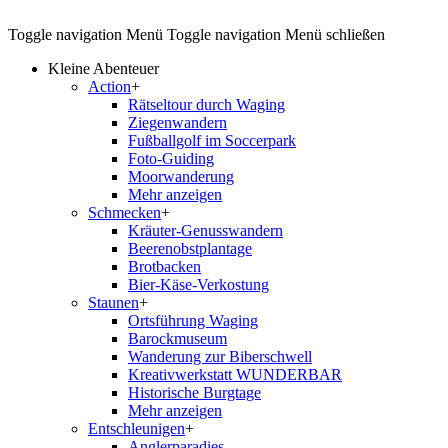
Toggle navigation
Menü
Toggle navigation
Menü schließen
Kleine Abenteuer
Action
+
Rätseltour durch Waging
Ziegenwandern
Fußballgolf im Soccerpark
Foto-Guiding
Moorwanderung
Mehr anzeigen
Schmecken
+
Kräuter-Genusswandern
Beerenobstplantage
Brotbacken
Bier-Käse-Verkostung
Staunen
+
Ortsführung Waging
Barockmuseum
Wanderung zur Biberschwell
Kreativwerkstatt WUNDERBAR
Historische Burgtage
Mehr anzeigen
Entschleunigen
+
Anglerparadies