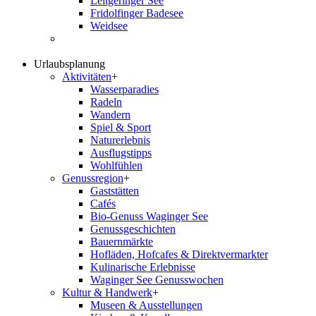
Leitgeringer See
Fridolfinger Badesee
Weidsee
Urlaubsplanung
Aktivitäten
+
Wasserparadies
Radeln
Wandern
Spiel & Sport
Naturerlebnis
Ausflugstipps
Wohlfühlen
Genussregion
+
Gaststätten
Cafés
Bio-Genuss Waginger See
Genussgeschichten
Bauernmärkte
Hofläden, Hofcafes & Direktvermarkter
Kulinarische Erlebnisse
Waginger See Genusswochen
Kultur & Handwerk
+
Museen & Ausstellungen