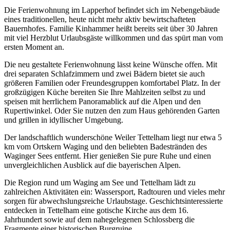
Die Ferienwohnung im Lapperhof befindet sich im Nebengebäude
eines traditionellen, heute nicht mehr aktiv bewirtschafteten
Bauernhofes. Familie Kinhammer heißt bereits seit über 30 Jahren
mit viel Herzblut Urlaubsgäste willkommen und das spürt man vom
ersten Moment an.
Die neu gestaltete Ferienwohnung lässt keine Wünsche offen. Mit
drei separaten Schlafzimmern und zwei Bädern bietet sie auch
größeren Familien oder Freundesgruppen komfortabel Platz. In der
großzügigen Küche bereiten Sie Ihre Mahlzeiten selbst zu und
speisen mit herrlichem Panoramablick auf die Alpen und den
Rupertiwinkel. Oder Sie nutzen den zum Haus gehörenden Garten
und grillen in idyllischer Umgebung.
Der landschaftlich wunderschöne Weiler Tettelham liegt nur etwa 5
km vom Ortskern Waging und den beliebten Badestränden des
Waginger Sees entfernt. Hier genießen Sie pure Ruhe und einen
unvergleichlichen Ausblick auf die bayerischen Alpen.
Die Region rund um Waging am See und Tettelham lädt zu
zahlreichen Aktivitäten ein: Wassersport, Radtouren und vieles mehr
sorgen für abwechslungsreiche Urlaubstage. Geschichtsinteressierte
entdecken in Tettelham eine gotische Kirche aus dem 16.
Jahrhundert sowie auf dem nahegelegenen Schlossberg die
Fragmente einer historischen Burgruine.