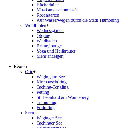
Bücherhütte
Musikantenstammtisch
Rosengarten
Auf Wasserwegen durch die Stadt Tittmoning
Wohlfühlen
+
Wellnessgarten
Qigong
Waldbaden
Beautylounge
Yoga und Heilkräuter
Mehr anzeigen
Region
Orte
+
Waging am See
Kirchanschöring
Taching-Tengling
Petting
St. Leonhard am Wonneberg
Tittmoning
Fridolfing
Seen
+
Waginger See
Tachinger See