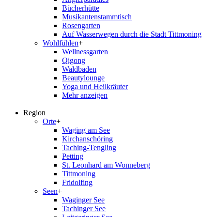
Bücherhütte
Musikantenstammtisch
Rosengarten
Auf Wasserwegen durch die Stadt Tittmoning
Wohlfühlen
+
Wellnessgarten
Qigong
Waldbaden
Beautylounge
Yoga und Heilkräuter
Mehr anzeigen
Region
Orte
+
Waging am See
Kirchanschöring
Taching-Tengling
Petting
St. Leonhard am Wonneberg
Tittmoning
Fridolfing
Seen
+
Waginger See
Tachinger See