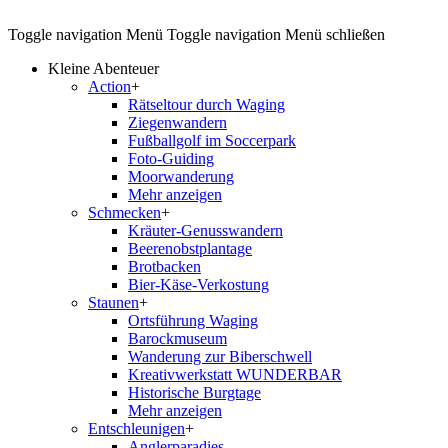
Toggle navigation
Menü
Toggle navigation
Menü schließen
Kleine Abenteuer
Action
+
Rätseltour durch Waging
Ziegenwandern
Fußballgolf im Soccerpark
Foto-Guiding
Moorwanderung
Mehr anzeigen
Schmecken
+
Kräuter-Genusswandern
Beerenobstplantage
Brotbacken
Bier-Käse-Verkostung
Staunen
+
Ortsführung Waging
Barockmuseum
Wanderung zur Biberschwell
Kreativwerkstatt WUNDERBAR
Historische Burgtage
Mehr anzeigen
Entschleunigen
+
Anglerparadies