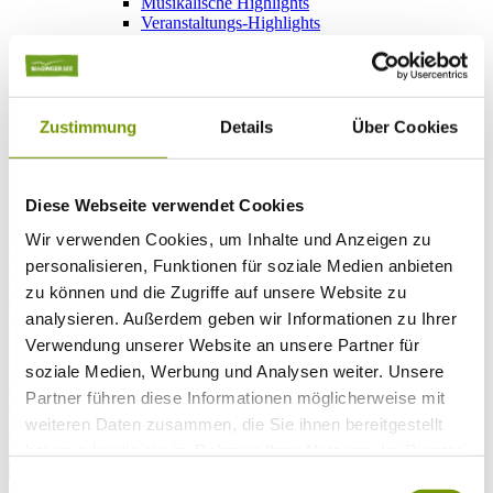
Musikalische Highlights
Veranstaltungs-Highlights
BiOS Erleben Veranstaltungen
Service
+
Wetter & Webcams
Team
Öffnungszeiten
Zustimmung
Details
Über Cookies
Prospektbestellung
Presse
Social Media
Diese Webseite verwendet Cookies
Wir verwenden Cookies, um Inhalte und Anzeigen zu
UNTERKÜNFTE
personalisieren, Funktionen für soziale Medien anbieten
Bitte wählen Sie einen Ort
zu können und die Zugriffe auf unsere Website zu
Anreise*
analysieren. Außerdem geben wir Informationen zu Ihrer
Nächte
Erwachsene
Verwendung unserer Website an unsere Partner für
Kinder
soziale Medien, Werbung und Analysen weiter. Unsere
Alter Kind 1
Partner führen diese Informationen möglicherweise mit
Alter Kind 2
weiteren Daten zusammen, die Sie ihnen bereitgestellt
Alter Kind 3
Alter Kind 4
haben oder die sie im Rahmen Ihrer Nutzung der Dienste
suchen
gesammelt haben.
Einwilligungsauswahl