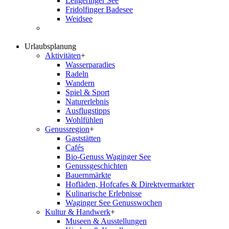
Leitgeringer See
Fridolfinger Badesee
Weidsee
Urlaubsplanung
Aktivitäten
+
Wasserparadies
Radeln
Wandern
Spiel & Sport
Naturerlebnis
Ausflugstipps
Wohlfühlen
Genussregion
+
Gaststätten
Cafés
Bio-Genuss Waginger See
Genussgeschichten
Bauernmärkte
Hofläden, Hofcafes & Direktvermarkter
Kulinarische Erlebnisse
Waginger See Genusswochen
Kultur & Handwerk
+
Museen & Ausstellungen