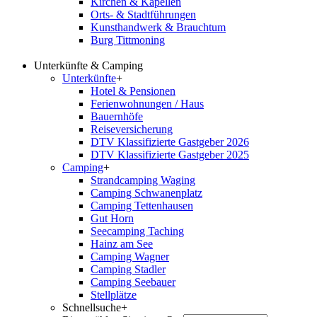
Kirchen & Kapellen
Orts- & Stadtführungen
Kunsthandwerk & Brauchtum
Burg Tittmoning
Unterkünfte & Camping
Unterkünfte
+
Hotel & Pensionen
Ferienwohnungen / Haus
Bauernhöfe
Reiseversicherung
DTV Klassifizierte Gastgeber 2026
DTV Klassifizierte Gastgeber 2025
Camping
+
Strandcamping Waging
Camping Schwanenplatz
Camping Tettenhausen
Gut Horn
Seecamping Taching
Hainz am See
Camping Wagner
Camping Stadler
Camping Seebauer
Stellplätze
Schnellsuche
+