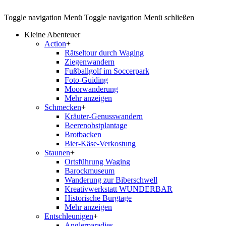
Toggle navigation
Menü
Toggle navigation
Menü schließen
Kleine Abenteuer
Action
+
Rätseltour durch Waging
Ziegenwandern
Fußballgolf im Soccerpark
Foto-Guiding
Moorwanderung
Mehr anzeigen
Schmecken
+
Kräuter-Genusswandern
Beerenobstplantage
Brotbacken
Bier-Käse-Verkostung
Staunen
+
Ortsführung Waging
Barockmuseum
Wanderung zur Biberschwell
Kreativwerkstatt WUNDERBAR
Historische Burgtage
Mehr anzeigen
Entschleunigen
+
Anglerparadies