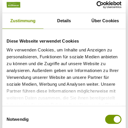
Musikalische Highlights
Veranstaltungs-Highlights
BiOS Erleben Veranstaltungen
Service
+
Zustimmung
Details
Über Cookies
Wetter & Webcams
Team
Öffnungszeiten
Prospektbestellung
Diese Webseite verwendet Cookies
Presse
Social Media
Wir verwenden Cookies, um Inhalte und Anzeigen zu
personalisieren, Funktionen für soziale Medien anbieten
zu können und die Zugriffe auf unsere Website zu
UNTERKÜNFTE
analysieren. Außerdem geben wir Informationen zu Ihrer
Bitte wählen Sie einen Ort
Verwendung unserer Website an unsere Partner für
Anreise*
Nächte
soziale Medien, Werbung und Analysen weiter. Unsere
Erwachsene
Partner führen diese Informationen möglicherweise mit
Kinder
weiteren Daten zusammen, die Sie ihnen bereitgestellt
Alter Kind 1
haben oder die sie im Rahmen Ihrer Nutzung der Dienste
Alter Kind 2
Alter Kind 3
gesammelt haben.
Einwilligungsauswahl
Alter Kind 4
Notwendig
suchen