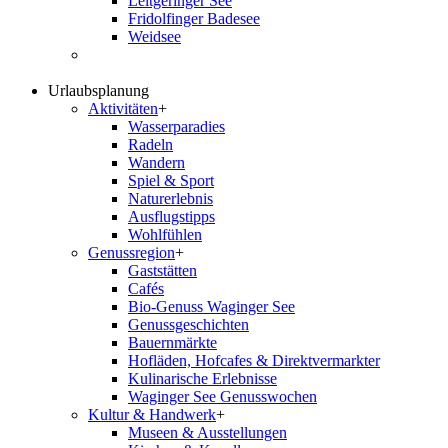
Leitgeringer See
Fridolfinger Badesee
Weidsee
Urlaubsplanung
Aktivitäten
+
Wasserparadies
Radeln
Wandern
Spiel & Sport
Naturerlebnis
Ausflugstipps
Wohlfühlen
Genussregion
+
Gaststätten
Cafés
Bio-Genuss Waginger See
Genussgeschichten
Bauernmärkte
Hofläden, Hofcafes & Direktvermarkter
Kulinarische Erlebnisse
Waginger See Genusswochen
Kultur & Handwerk
+
Museen & Ausstellungen