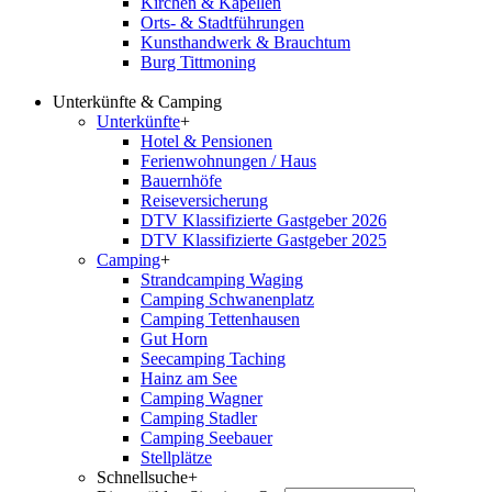
Kirchen & Kapellen
Orts- & Stadtführungen
Kunsthandwerk & Brauchtum
Burg Tittmoning
Unterkünfte & Camping
Unterkünfte
+
Hotel & Pensionen
Ferienwohnungen / Haus
Bauernhöfe
Reiseversicherung
DTV Klassifizierte Gastgeber 2026
DTV Klassifizierte Gastgeber 2025
Camping
+
Strandcamping Waging
Camping Schwanenplatz
Camping Tettenhausen
Gut Horn
Seecamping Taching
Hainz am See
Camping Wagner
Camping Stadler
Camping Seebauer
Stellplätze
Schnellsuche
+