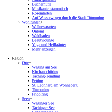
Bücherhütte
Musikantenstammtisch
Rosengarten
Auf Wasserwegen durch die Stadt Tittmoning
Wohlfühlen
+
Wellnessgarten
Qigong
Waldbaden
Beautylounge
Yoga und Heilkräuter
Mehr anzeigen
Region
Orte
+
Waging am See
Kirchanschöring
Taching-Tengling
Petting
St. Leonhard am Wonneberg
Tittmoning
Fridolfing
Seen
+
Waginger See
Tachinger See