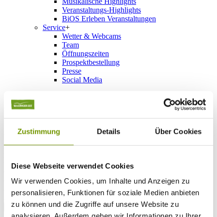
Musikalische Highlights
Veranstaltungs-Highlights
BiOS Erleben Veranstaltungen
Service
+
Wetter & Webcams
Team
Öffnungszeiten
Prospektbestellung
Presse
Social Media
UNTERKÜNFTE
Bitte wählen Sie einen Ort
Zustimmung
Details
Über Cookies
Anreise*
Nächte
Erwachsene
Kinder
Diese Webseite verwendet Cookies
Alter Kind 1
Alter Kind 2
Wir verwenden Cookies, um Inhalte und Anzeigen zu
Alter Kind 3
personalisieren, Funktionen für soziale Medien anbieten
Alter Kind 4
zu können und die Zugriffe auf unsere Website zu
suchen
analysieren. Außerdem geben wir Informationen zu Ihrer