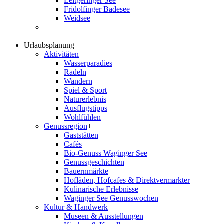
Leitgeringer See
Fridolfinger Badesee
Weidsee
Urlaubsplanung
Aktivitäten
+
Wasserparadies
Radeln
Wandern
Spiel & Sport
Naturerlebnis
Ausflugstipps
Wohlfühlen
Genussregion
+
Gaststätten
Cafés
Bio-Genuss Waginger See
Genussgeschichten
Bauernmärkte
Hofläden, Hofcafes & Direktvermarkter
Kulinarische Erlebnisse
Waginger See Genusswochen
Kultur & Handwerk
+
Museen & Ausstellungen