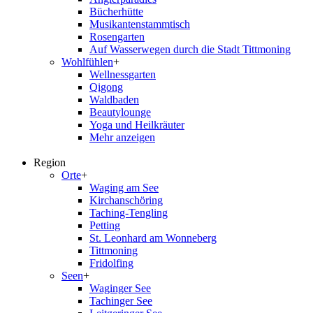
Bücherhütte
Musikantenstammtisch
Rosengarten
Auf Wasserwegen durch die Stadt Tittmoning
Wohlfühlen
+
Wellnessgarten
Qigong
Waldbaden
Beautylounge
Yoga und Heilkräuter
Mehr anzeigen
Region
Orte
+
Waging am See
Kirchanschöring
Taching-Tengling
Petting
St. Leonhard am Wonneberg
Tittmoning
Fridolfing
Seen
+
Waginger See
Tachinger See