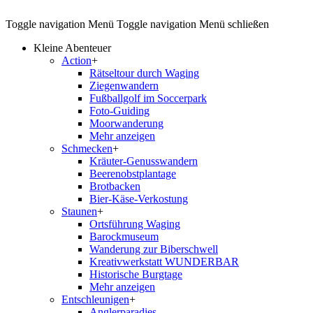
Toggle navigation
Menü
Toggle navigation
Menü schließen
Kleine Abenteuer
Action
+
Rätseltour durch Waging
Ziegenwandern
Fußballgolf im Soccerpark
Foto-Guiding
Moorwanderung
Mehr anzeigen
Schmecken
+
Kräuter-Genusswandern
Beerenobstplantage
Brotbacken
Bier-Käse-Verkostung
Staunen
+
Ortsführung Waging
Barockmuseum
Wanderung zur Biberschwell
Kreativwerkstatt WUNDERBAR
Historische Burgtage
Mehr anzeigen
Entschleunigen
+
Anglerparadies