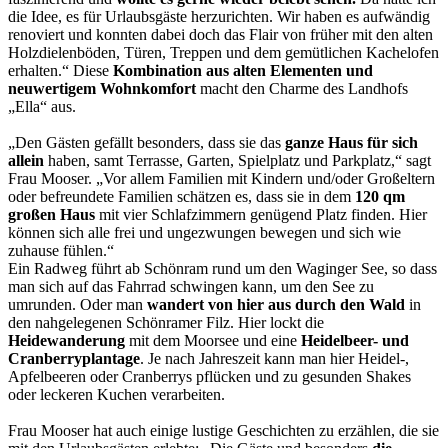
die Idee, es für Urlaubsgäste herzurichten. Wir haben es aufwändig
renoviert und konnten dabei doch das Flair von früher mit den alten
Holzdielenböden, Türen, Treppen und dem gemütlichen Kachelofen
erhalten.“ Diese
Kombination aus alten Elementen und
neuwertigem Wohnkomfort
macht den Charme des Landhofs
„Ella“ aus.
„Den Gästen gefällt besonders, dass sie das
ganze Haus für sich
allein
haben, samt Terrasse, Garten, Spielplatz und Parkplatz,“ sagt
Frau Mooser. „Vor allem Familien mit Kindern und/oder Großeltern
oder befreundete Familien schätzen es, dass sie in dem
120 qm
großen Haus
mit vier Schlafzimmern genügend Platz finden. Hier
können sich alle frei und ungezwungen bewegen und sich wie
zuhause fühlen.“
Ein Radweg führt ab Schönram rund um den Waginger See, so dass
man sich auf das Fahrrad schwingen kann, um den See zu
umrunden. Oder man
wandert von hier aus durch den Wald
in
den nahgelegenen Schönramer Filz. Hier lockt die
Heidewanderung
mit dem Moorsee und eine
Heidelbeer- und
Cranberryplantage
. Je nach Jahreszeit kann man hier Heidel-,
Apfelbeeren oder Cranberrys pflücken und zu gesunden Shakes
oder leckeren Kuchen verarbeiten.
Frau Mooser hat auch einige lustige Geschichten zu erzählen, die sie