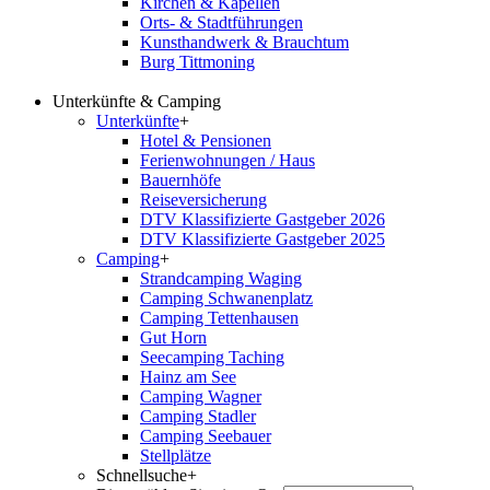
Kirchen & Kapellen
Orts- & Stadtführungen
Kunsthandwerk & Brauchtum
Burg Tittmoning
Unterkünfte & Camping
Unterkünfte
+
Hotel & Pensionen
Ferienwohnungen / Haus
Bauernhöfe
Reiseversicherung
DTV Klassifizierte Gastgeber 2026
DTV Klassifizierte Gastgeber 2025
Camping
+
Strandcamping Waging
Camping Schwanenplatz
Camping Tettenhausen
Gut Horn
Seecamping Taching
Hainz am See
Camping Wagner
Camping Stadler
Camping Seebauer
Stellplätze
Schnellsuche
+