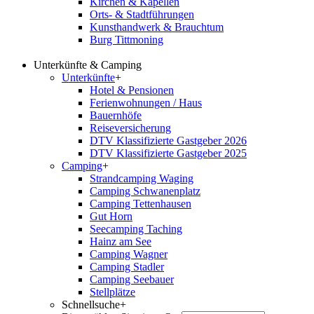
Kirchen & Kapellen
Orts- & Stadtführungen
Kunsthandwerk & Brauchtum
Burg Tittmoning
Unterkünfte & Camping
Unterkünfte
+
Hotel & Pensionen
Ferienwohnungen / Haus
Bauernhöfe
Reiseversicherung
DTV Klassifizierte Gastgeber 2026
DTV Klassifizierte Gastgeber 2025
Camping
+
Strandcamping Waging
Camping Schwanenplatz
Camping Tettenhausen
Gut Horn
Seecamping Taching
Hainz am See
Camping Wagner
Camping Stadler
Camping Seebauer
Stellplätze
Schnellsuche
+