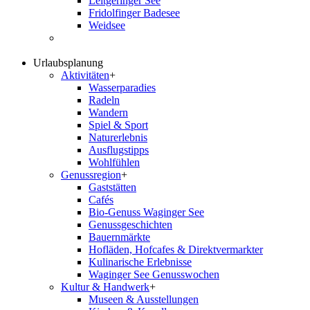
Leitgeringer See
Fridolfinger Badesee
Weidsee
Urlaubsplanung
Aktivitäten
+
Wasserparadies
Radeln
Wandern
Spiel & Sport
Naturerlebnis
Ausflugstipps
Wohlfühlen
Genussregion
+
Gaststätten
Cafés
Bio-Genuss Waginger See
Genussgeschichten
Bauernmärkte
Hofläden, Hofcafes & Direktvermarkter
Kulinarische Erlebnisse
Waginger See Genusswochen
Kultur & Handwerk
+
Museen & Ausstellungen