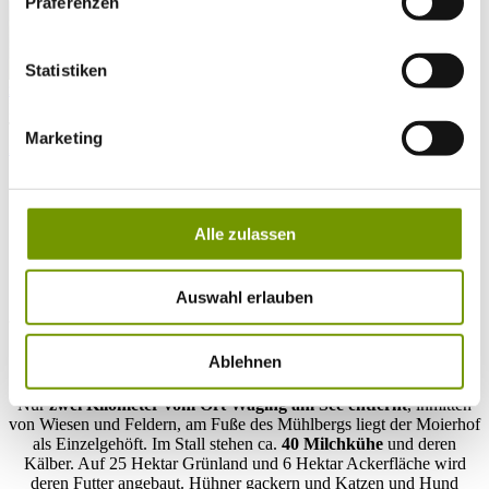
Präferenzen
Statistiken
zur Webcam
KONTAKT
Tel. +49 (0) 86 81/3 13
Marketing
info@waginger-see.de
Kontaktformular
Gastgeber des Jahres 2021
Gastgeber des Monats Juni - Moierhof Waging
Alle zulassen
Moierhof in Waging: Mittendrin Statt nur dabei
Im Moierhof der Familie Schneider in Hirschhalm können Feriengästen
nach Herzenslust in das Landleben eintauchen.
Auswahl erlauben
Bauernhof-Urlaub für die ganze Familie
Ablehnen
Nur
zwei Kilometer vom Ort Waging am See entfernt
, inmitten
von Wiesen und Feldern, am Fuße des Mühlbergs liegt der Moierhof
als Einzelgehöft. Im Stall stehen ca.
40 Milchkühe
und deren
Kälber. Auf 25 Hektar Grünland und 6 Hektar Ackerfläche wird
deren Futter angebaut. Hühner gackern und Katzen und Hund