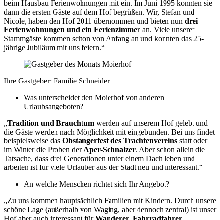
beim Hausbau Ferienwohnungen mit ein. Im Juni 1995 konnten sie
dann die ersten Gäste auf dem Hof begrüßen. Wir, Stefan und
Nicole, haben den Hof 2011 übernommen und bieten nun
drei
Ferienwohnungen und ein Ferienzimmer
an. Viele unserer
Stammgäste kommen schon von Anfang an und konnten das 25-
jährige Jubiläum mit uns feiern.“
Ihre Gastgeber: Familie Schneider
Was unterscheidet den Moierhof von anderen
Urlaubsangeboten?
„
Tradition und Brauchtum
werden auf unserem Hof gelebt und
die Gäste werden nach Möglichkeit mit eingebunden. Bei uns findet
beispielsweise das
Obstangerfest des Trachtenvereins
statt oder
im Winter die Proben der
Aper-Schnalzer
. Aber schon allein die
Tatsache, dass drei Generationen unter einem Dach leben und
arbeiten ist für viele Urlauber aus der Stadt neu und interessant.“
An welche Menschen richtet sich Ihr Angebot?
„Zu uns kommen hauptsächlich Familien mit Kindern. Durch unsere
schöne Lage (außerhalb von Waging, aber dennoch zentral) ist unser
Hof aber auch interessant für
Wanderer, Fahrradfahrer,