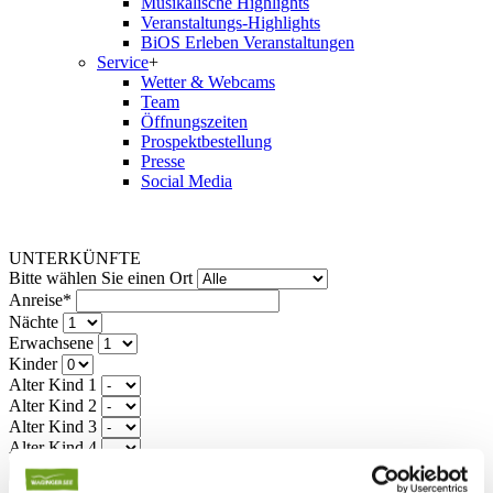
Musikalische Highlights
Veranstaltungs-Highlights
BiOS Erleben Veranstaltungen
Service
+
Wetter & Webcams
Team
Öffnungszeiten
Prospektbestellung
Presse
Social Media
UNTERKÜNFTE
Bitte wählen Sie einen Ort
Anreise*
Nächte
Erwachsene
Kinder
Alter Kind 1
Alter Kind 2
Alter Kind 3
Alter Kind 4
suchen