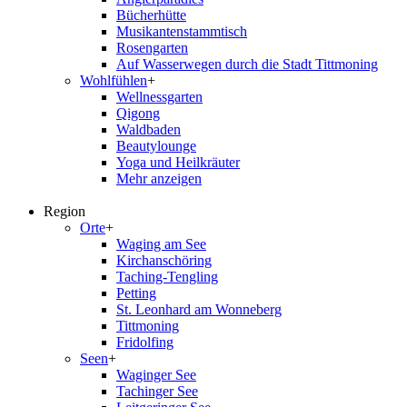
Bücherhütte
Musikantenstammtisch
Rosengarten
Auf Wasserwegen durch die Stadt Tittmoning
Wohlfühlen
+
Wellnessgarten
Qigong
Waldbaden
Beautylounge
Yoga und Heilkräuter
Mehr anzeigen
Region
Orte
+
Waging am See
Kirchanschöring
Taching-Tengling
Petting
St. Leonhard am Wonneberg
Tittmoning
Fridolfing
Seen
+
Waginger See
Tachinger See