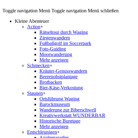
Toggle navigation
Menü
Toggle navigation
Menü schließen
Kleine Abenteuer
Action
+
Rätseltour durch Waging
Ziegenwandern
Fußballgolf im Soccerpark
Foto-Guiding
Moorwanderung
Mehr anzeigen
Schmecken
+
Kräuter-Genusswandern
Beerenobstplantage
Brotbacken
Bier-Käse-Verkostung
Staunen
+
Ortsführung Waging
Barockmuseum
Wanderung zur Biberschwell
Kreativwerkstatt WUNDERBAR
Historische Burgtage
Mehr anzeigen
Entschleunigen
+
Anglerparadies