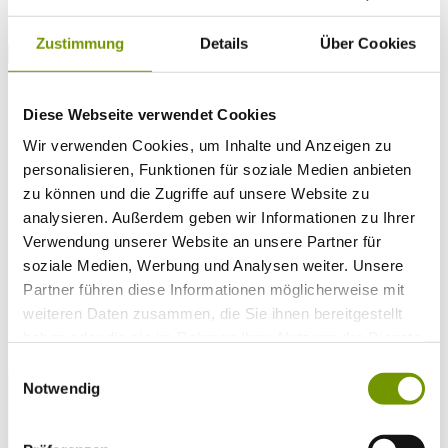
* Plichtfeld
VOLLTEXTSUCHE
Zustimmung
Details
Über Cookies
WETTER & WASSERTEMPERATUR
Heute
Klar/Sonnig
22°C
Diese Webseite verwendet Cookies
Morgen
Wir verwenden Cookies, um Inhalte und Anzeigen zu
25°C
personalisieren, Funktionen für soziale Medien anbieten
So 09.08
zu können und die Zugriffe auf unsere Website zu
analysieren. Außerdem geben wir Informationen zu Ihrer
27°C
Wassertemperatur
Verwendung unserer Website an unsere Partner für
soziale Medien, Werbung und Analysen weiter. Unsere
25°C
Waginger Segelclub
Partner führen diese Informationen möglicherweise mit
25°C
Campingplatz Gut Horn
weiteren Daten zusammen, die Sie ihnen bereitgestellt
haben oder die sie im Rahmen Ihrer Nutzung der Dienste
25°C
Strandbad Seeteufel
gesammelt haben.
WEBCAM
Einwilligungsauswahl
Notwendig