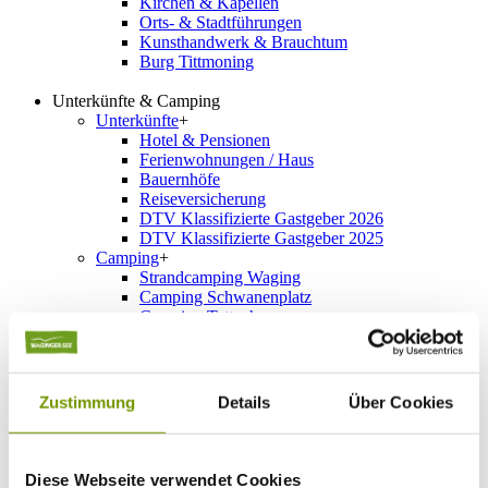
Kirchen & Kapellen
Orts- & Stadtführungen
Kunsthandwerk & Brauchtum
Burg Tittmoning
Unterkünfte & Camping
Unterkünfte
+
Hotel & Pensionen
Ferienwohnungen / Haus
Bauernhöfe
Reiseversicherung
DTV Klassifizierte Gastgeber 2026
DTV Klassifizierte Gastgeber 2025
Camping
+
Strandcamping Waging
Camping Schwanenplatz
Camping Tettenhausen
Gut Horn
Seecamping Taching
Hainz am See
Camping Wagner
Zustimmung
Details
Über Cookies
Camping Stadler
Camping Seebauer
Stellplätze
Schnellsuche
+
Diese Webseite verwendet Cookies