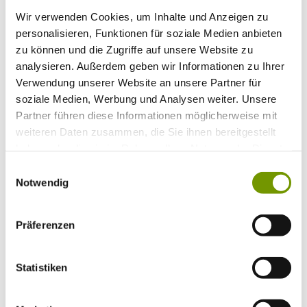
Bitte wählen Sie einen Ort
Wir verwenden Cookies, um Inhalte und Anzeigen zu
Anreise*
Nächte
personalisieren, Funktionen für soziale Medien anbieten
Erwachsene
zu können und die Zugriffe auf unsere Website zu
Kinder
analysieren. Außerdem geben wir Informationen zu Ihrer
Alter Kind 1
Verwendung unserer Website an unsere Partner für
Alter Kind 2
Alter Kind 3
soziale Medien, Werbung und Analysen weiter. Unsere
Alter Kind 4
Partner führen diese Informationen möglicherweise mit
suchen
weiteren Daten zusammen, die Sie ihnen bereitgestellt
haben oder die sie im Rahmen Ihrer Nutzung der Dienste
* Plichtfeld
gesammelt haben.
Einwilligungsauswahl
Info
Notwendig
Ihr Urlaub bei uns
+
Anreise
ÖPNV
Mobilität
Präferenzen
Klassifizierung
Gästekarte
Datenschutzerklärung IRS18
Statistiken
AGB
Veranstaltungen
+
Veranstaltungskalender