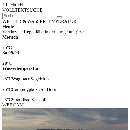
* Plichtfeld
VOLLTEXTSUCHE
WETTER & WASSERTEMPERATUR
Heute
Vereinzelte Regenfälle in der Umgebung
16°C
Morgen
25°C
So 09.08
28°C
Wassertemperatur
25°C
Waginger Segelclub
25°C
Campingplatz Gut Horn
25°C
Strandbad Seeteufel
WEBCAM