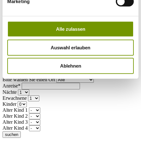
Musikalische Highlights
Marketing
Veranstaltungs-Highlights
BiOS Erleben Veranstaltungen
Service
+
Wetter & Webcams
Alle zulassen
Team
Öffnungszeiten
Prospektbestellung
Presse
Auswahl erlauben
Social Media
Ablehnen
UNTERKÜNFTE
Bitte wählen Sie einen Ort
Anreise*
Nächte
Erwachsene
Kinder
Alter Kind 1
Alter Kind 2
Alter Kind 3
Alter Kind 4
suchen