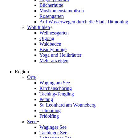
Bücherhütte
Musikantenstammtisch
Rosengarten
Auf Wasserwegen durch die Stadt Tittmoning
Wohlfühlen
+
Wellnessgarten
Qigong
Waldbaden
Beautylounge
Yoga und Heilkräuter
Mehr anzeigen
Region
Orte
+
Waging am See
Kirchanschöring
Taching-Tengling
Petting
St. Leonhard am Wonneberg
Tittmoning
Fridolfing
Seen
+
Waginger See
Tachinger See