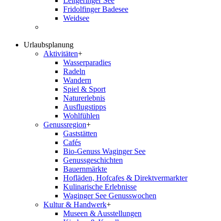
Leitgeringer See
Fridolfinger Badesee
Weidsee
Urlaubsplanung
Aktivitäten
+
Wasserparadies
Radeln
Wandern
Spiel & Sport
Naturerlebnis
Ausflugstipps
Wohlfühlen
Genussregion
+
Gaststätten
Cafés
Bio-Genuss Waginger See
Genussgeschichten
Bauernmärkte
Hofläden, Hofcafes & Direktvermarkter
Kulinarische Erlebnisse
Waginger See Genusswochen
Kultur & Handwerk
+
Museen & Ausstellungen