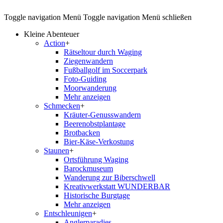
Toggle navigation
Menü
Toggle navigation
Menü schließen
Kleine Abenteuer
Action
+
Rätseltour durch Waging
Ziegenwandern
Fußballgolf im Soccerpark
Foto-Guiding
Moorwanderung
Mehr anzeigen
Schmecken
+
Kräuter-Genusswandern
Beerenobstplantage
Brotbacken
Bier-Käse-Verkostung
Staunen
+
Ortsführung Waging
Barockmuseum
Wanderung zur Biberschwell
Kreativwerkstatt WUNDERBAR
Historische Burgtage
Mehr anzeigen
Entschleunigen
+
Anglerparadies