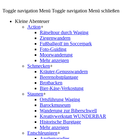
Toggle navigation
Menü
Toggle navigation
Menü schließen
Kleine Abenteuer
Action
+
Rätseltour durch Waging
Ziegenwandern
Fußballgolf im Soccerpark
Foto-Guiding
Moorwanderung
Mehr anzeigen
Schmecken
+
Kräuter-Genusswandern
Beerenobstplantage
Brotbacken
Bier-Käse-Verkostung
Staunen
+
Ortsführung Waging
Barockmuseum
Wanderung zur Biberschwell
Kreativwerkstatt WUNDERBAR
Historische Burgtage
Mehr anzeigen
Entschleunigen
+
Anglerparadies