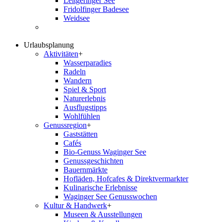
Leitgeringer See
Fridolfinger Badesee
Weidsee
Urlaubsplanung
Aktivitäten
+
Wasserparadies
Radeln
Wandern
Spiel & Sport
Naturerlebnis
Ausflugstipps
Wohlfühlen
Genussregion
+
Gaststätten
Cafés
Bio-Genuss Waginger See
Genussgeschichten
Bauernmärkte
Hofläden, Hofcafes & Direktvermarkter
Kulinarische Erlebnisse
Waginger See Genusswochen
Kultur & Handwerk
+
Museen & Ausstellungen