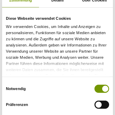
Zustimmung
Details
Über Cookies
Bitte wählen Sie einen Ort
Anreise*
Nächte
Erwachsene
Diese Webseite verwendet Cookies
Kinder
Alter Kind 1
Wir verwenden Cookies, um Inhalte und Anzeigen zu
Alter Kind 2
personalisieren, Funktionen für soziale Medien anbieten
Alter Kind 3
zu können und die Zugriffe auf unsere Website zu
Alter Kind 4
analysieren. Außerdem geben wir Informationen zu Ihrer
suchen
Verwendung unserer Website an unsere Partner für
* Plichtfeld
soziale Medien, Werbung und Analysen weiter. Unsere
Partner führen diese Informationen möglicherweise mit
Info
Ihr Urlaub bei uns
+
weiteren Daten zusammen, die Sie ihnen bereitgestellt
Anreise
haben oder die sie im Rahmen Ihrer Nutzung der Dienste
ÖPNV
gesammelt haben.
Mobilität
Einwilligungsauswahl
Klassifizierung
Notwendig
Gästekarte
Datenschutzerklärung IRS18
AGB
Präferenzen
Veranstaltungen
+
Veranstaltungskalender