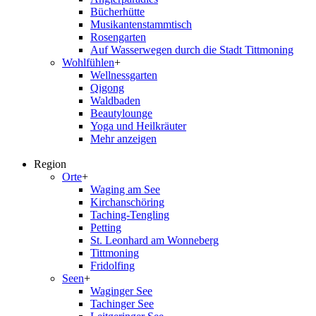
Bücherhütte
Musikantenstammtisch
Rosengarten
Auf Wasserwegen durch die Stadt Tittmoning
Wohlfühlen
+
Wellnessgarten
Qigong
Waldbaden
Beautylounge
Yoga und Heilkräuter
Mehr anzeigen
Region
Orte
+
Waging am See
Kirchanschöring
Taching-Tengling
Petting
St. Leonhard am Wonneberg
Tittmoning
Fridolfing
Seen
+
Waginger See
Tachinger See