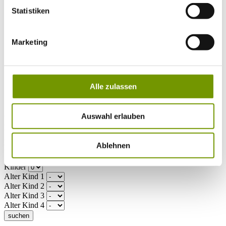
Musikalische Highlights
Veranstaltungs-Highlights
Statistiken
BiOS Erleben Veranstaltungen
Service
+
Wetter & Webcams
Marketing
Team
Öffnungszeiten
Prospektbestellung
Presse
Social Media
Alle zulassen
Auswahl erlauben
UNTERKÜNFTE
Bitte wählen Sie einen Ort
Anreise*
Ablehnen
Nächte
Erwachsene
Kinder
Alter Kind 1
Alter Kind 2
Alter Kind 3
Alter Kind 4
suchen