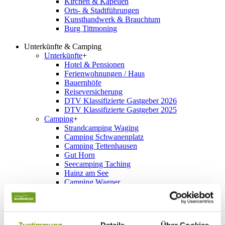
Kirchen & Kapellen
Orts- & Stadtführungen
Kunsthandwerk & Brauchtum
Burg Tittmoning
Unterkünfte & Camping
Unterkünfte
+
Hotel & Pensionen
Ferienwohnungen / Haus
Bauernhöfe
Reiseversicherung
DTV Klassifizierte Gastgeber 2026
DTV Klassifizierte Gastgeber 2025
Camping
+
Strandcamping Waging
Camping Schwanenplatz
Camping Tettenhausen
Gut Horn
Seecamping Taching
Hainz am See
Camping Wagner
Camping Stadler
Camping Seebauer
Stellplätze
Schnellsuche
+