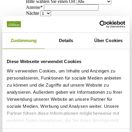
Bitte wählen Sie einen Ort
Anreise*
Nächte
Erwachsene
Kinder
Alter Kind 1
Alter Kind 2
Zustimmung
Details
Über Cookies
Alter Kind 3
Alter Kind 4
suchen
Diese Webseite verwendet Cookies
* Plichtfeld
Wir verwenden Cookies, um Inhalte und Anzeigen zu
Info
personalisieren, Funktionen für soziale Medien anbieten
Ihr Urlaub bei uns
+
zu können und die Zugriffe auf unsere Website zu
Anreise
ÖPNV
analysieren. Außerdem geben wir Informationen zu Ihrer
Mobilität
Verwendung unserer Website an unsere Partner für
Klassifizierung
soziale Medien, Werbung und Analysen weiter. Unsere
Gästekarte
Datenschutzerklärung IRS18
Partner führen diese Informationen möglicherweise mit
AGB
weiteren Daten zusammen, die Sie ihnen bereitgestellt
Veranstaltungen
+
haben oder die sie im Rahmen Ihrer Nutzung der Dienste
Veranstaltungskalender