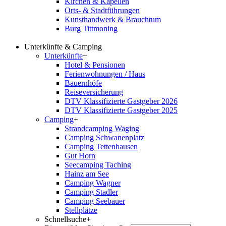
Kirchen & Kapellen
Orts- & Stadtführungen
Kunsthandwerk & Brauchtum
Burg Tittmoning
Unterkünfte & Camping
Unterkünfte
+
Hotel & Pensionen
Ferienwohnungen / Haus
Bauernhöfe
Reiseversicherung
DTV Klassifizierte Gastgeber 2026
DTV Klassifizierte Gastgeber 2025
Camping
+
Strandcamping Waging
Camping Schwanenplatz
Camping Tettenhausen
Gut Horn
Seecamping Taching
Hainz am See
Camping Wagner
Camping Stadler
Camping Seebauer
Stellplätze
Schnellsuche
+