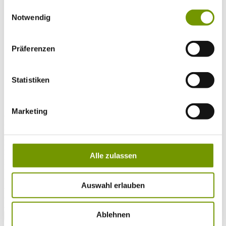
Musikalische Highlights
gesammelt haben.
Einwilligungsauswahl
Veranstaltungs-Highlights
Notwendig
BiOS Erleben Veranstaltungen
Service
+
Wetter & Webcams
Team
Präferenzen
Öffnungszeiten
Prospektbestellung
Presse
Statistiken
Social Media
Marketing
UNTERKÜNFTE
Bitte wählen Sie einen Ort
Anreise*
Nächte
Alle zulassen
Erwachsene
Kinder
Alter Kind 1
Auswahl erlauben
Alter Kind 2
Alter Kind 3
Alter Kind 4
Ablehnen
suchen