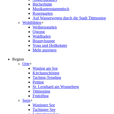
Bücherhütte
Musikantenstammtisch
Rosengarten
Auf Wasserwegen durch die Stadt Tittmoning
Wohlfühlen
+
Wellnessgarten
Qigong
Waldbaden
Beautylounge
Yoga und Heilkräuter
Mehr anzeigen
Region
Orte
+
Waging am See
Kirchanschöring
Taching-Tengling
Petting
St. Leonhard am Wonneberg
Tittmoning
Fridolfing
Seen
+
Waginger See
Tachinger See