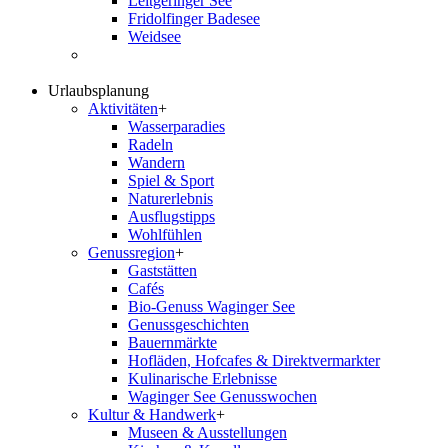
Leitgeringer See
Fridolfinger Badesee
Weidsee
Urlaubsplanung
Aktivitäten
+
Wasserparadies
Radeln
Wandern
Spiel & Sport
Naturerlebnis
Ausflugstipps
Wohlfühlen
Genussregion
+
Gaststätten
Cafés
Bio-Genuss Waginger See
Genussgeschichten
Bauernmärkte
Hofläden, Hofcafes & Direktvermarkter
Kulinarische Erlebnisse
Waginger See Genusswochen
Kultur & Handwerk
+
Museen & Ausstellungen