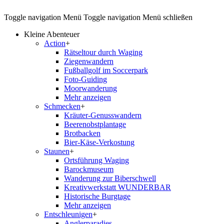
Toggle navigation
Menü
Toggle navigation
Menü schließen
Kleine Abenteuer
Action
+
Rätseltour durch Waging
Ziegenwandern
Fußballgolf im Soccerpark
Foto-Guiding
Moorwanderung
Mehr anzeigen
Schmecken
+
Kräuter-Genusswandern
Beerenobstplantage
Brotbacken
Bier-Käse-Verkostung
Staunen
+
Ortsführung Waging
Barockmuseum
Wanderung zur Biberschwell
Kreativwerkstatt WUNDERBAR
Historische Burgtage
Mehr anzeigen
Entschleunigen
+
Anglerparadies