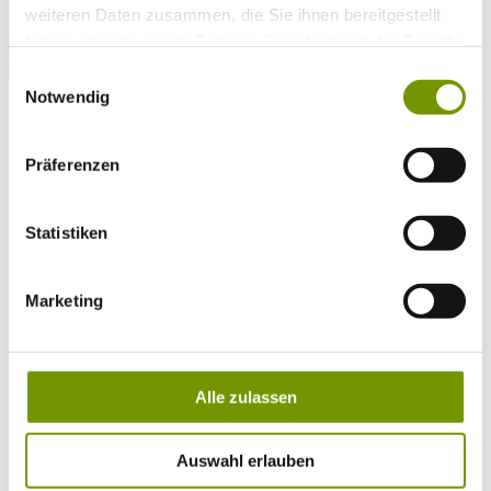
weiteren Daten zusammen, die Sie ihnen bereitgestellt
haben oder die sie im Rahmen Ihrer Nutzung der Dienste
gesammelt haben.
Einwilligungsauswahl
zur Webcam
Notwendig
KONTAKT
Tel. +49 (0) 86 81/3 13
info@waginger-see.de
Kontaktformular
Präferenzen
Urlaubsplanung
Genussregion
Genussgeschichten
Statistiken
Zuckerbäckerin Magdalena Wenig
MEISTERHAFTE SÜSSKREATIONEN AUS TENGLING
Marketing
Zuckerbäckerin Magdalena Wenig
zaubert Hochzeitstorten voll individueller Raffinesse
Alle zulassen
"Das Schönste an meinem Beruf als Konditorin ist, euch euren ganz
besonderen Tag zu versüßen und mitwirken zu dürfen, um euren
Tag perfekt zu machen!“ Man sieht
Magdalena Wenig
förmlich
Auswahl erlauben
lächeln, als sie diesen Post in den Sozialen Medien veröffentlicht