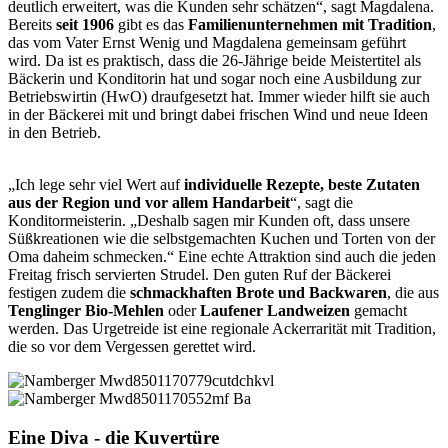
deutlich erweitert, was die Kunden sehr schätzen“, sagt Magdalena.
Bereits
seit 1906
gibt es das
Familienunternehmen mit Tradition
,
das vom Vater Ernst Wenig und Magdalena gemeinsam geführt
wird. Da ist es praktisch, dass die 26-Jährige beide Meistertitel als
Bäckerin und Konditorin hat und sogar noch eine Ausbildung zur
Betriebswirtin (HwO) draufgesetzt hat. Immer wieder hilft sie auch
in der Bäckerei mit und bringt dabei frischen Wind und neue Ideen
in den Betrieb.
„Ich lege sehr viel Wert auf
individuelle Rezepte, beste Zutaten
aus der Region und vor allem Handarbeit
“, sagt die
Konditormeisterin. „Deshalb sagen mir Kunden oft, dass unsere
Süßkreationen wie die selbstgemachten Kuchen und Torten von der
Oma daheim schmecken.“ Eine echte Attraktion sind auch die jeden
Freitag frisch servierten Strudel. Den guten Ruf der Bäckerei
festigen zudem die
schmackhaften Brote und Backwaren
, die aus
Tenglinger Bio-Mehlen
oder
Laufener Landweizen
gemacht
werden. Das Urgetreide ist eine regionale Ackerrarität mit Tradition,
die so vor dem Vergessen gerettet wird.
Eine Diva - die Kuvertüre