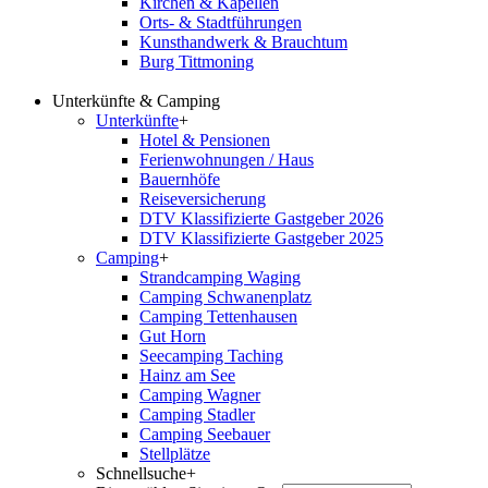
Kirchen & Kapellen
Orts- & Stadtführungen
Kunsthandwerk & Brauchtum
Burg Tittmoning
Unterkünfte & Camping
Unterkünfte
+
Hotel & Pensionen
Ferienwohnungen / Haus
Bauernhöfe
Reiseversicherung
DTV Klassifizierte Gastgeber 2026
DTV Klassifizierte Gastgeber 2025
Camping
+
Strandcamping Waging
Camping Schwanenplatz
Camping Tettenhausen
Gut Horn
Seecamping Taching
Hainz am See
Camping Wagner
Camping Stadler
Camping Seebauer
Stellplätze
Schnellsuche
+