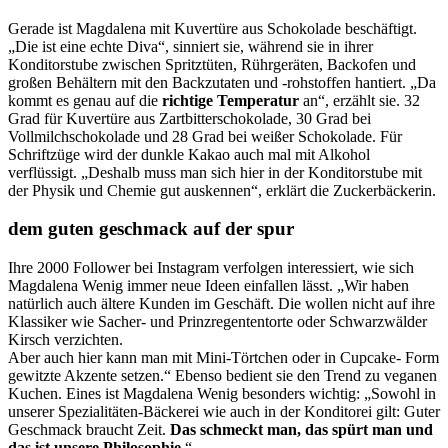
Gerade ist Magdalena mit Kuvertüre aus Schokolade beschäftigt.
„Die ist eine echte Diva“, sinniert sie, während sie in ihrer
Konditorstube zwischen Spritztüten, Rührgeräten, Backofen und
großen Behältern mit den Backzutaten und -rohstoffen hantiert. „Da
kommt es genau auf die
richtige Temperatur
an“, erzählt sie. 32
Grad für Kuvertüre aus Zartbitterschokolade, 30 Grad bei
Vollmilchschokolade und 28 Grad bei weißer Schokolade. Für
Schriftzüge wird der dunkle Kakao auch mal mit Alkohol
verflüssigt. „Deshalb muss man sich hier in der Konditorstube mit
der Physik und Chemie gut auskennen“, erklärt die Zuckerbäckerin.
dem guten geschmack auf der spur
Ihre 2000 Follower bei Instagram verfolgen interessiert, wie sich
Magdalena Wenig immer neue Ideen einfallen lässt. „Wir haben
natürlich auch ältere Kunden im Geschäft. Die wollen nicht auf ihre
Klassiker wie Sacher- und Prinzregententorte oder Schwarzwälder
Kirsch verzichten.
Aber auch hier kann man mit Mini-Törtchen oder in Cupcake- Form
gewitzte Akzente setzen.“ Ebenso bedient sie den Trend zu veganen
Kuchen. Eines ist Magdalena Wenig besonders wichtig: „Sowohl in
unserer Spezialitäten-Bäckerei wie auch in der Konditorei gilt: Guter
Geschmack braucht Zeit.
Das schmeckt man, das spürt man und
das ist unsere Philosophie
.“