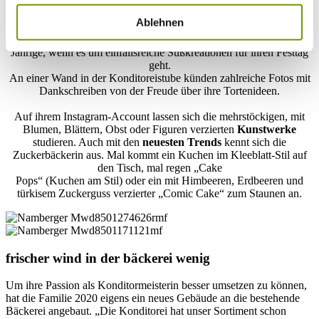
hat. Die gelernte
Bäcker- und Konditormeisterin aus Tengling
ist eine gefragte
Ablehnen
Ansprechpartnerin für
außergewöhnliche Hochzeitstorten
.
Bis aus weitem Umkreis wenden sich Paare an die pfiffige 26-
Jährige, wenn es um einfallsreiche Süßkreationen für ihren Festtag
geht.
An einer Wand in der Konditoreistube künden zahlreiche Fotos mit
Dankschreiben von der Freude über ihre Tortenideen.
Auf ihrem Instagram-Account lassen sich die mehrstöckigen, mit
Blumen, Blättern, Obst oder Figuren verzierten
Kunstwerke
studieren. Auch mit den
neuesten Trends
kennt sich die
Zuckerbäckerin aus. Mal kommt ein Kuchen im Kleeblatt-Stil auf
den Tisch, mal regen „Cake
Pops“ (Kuchen am Stil) oder ein mit Himbeeren, Erdbeeren und
türkisem Zuckerguss verzierter „Comic Cake“ zum Staunen an.
frischer wind in der bäckerei wenig
Um ihre Passion als Konditormeisterin besser umsetzen zu können,
hat die Familie 2020 eigens ein neues Gebäude an die bestehende
Bäckerei angebaut. „Die Konditorei hat unser Sortiment schon