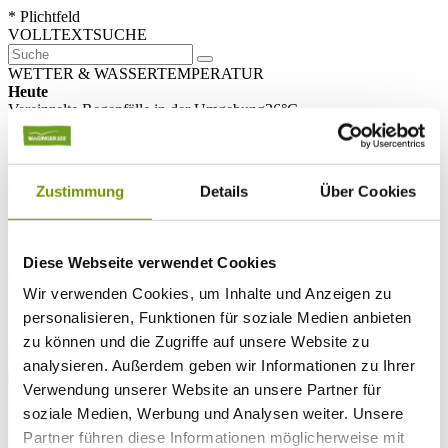
* Plichtfeld
VOLLTEXTSUCHE
WETTER & WASSERTEMPERATUR
Heute
Vereinzelte Regenfälle in der Umgebung
26°C
Morgen
25°C
So 09.08
Zustimmung
Details
Über Cookies
28°C
Wassertemperatur
Diese Webseite verwendet Cookies
26°C
Waginger Segelclub
Wir verwenden Cookies, um Inhalte und Anzeigen zu
26°C
Campingplatz Gut Horn
personalisieren, Funktionen für soziale Medien anbieten
zu können und die Zugriffe auf unsere Website zu
26°C
Strandbad Seeteufel
WEBCAM
analysieren. Außerdem geben wir Informationen zu Ihrer
Verwendung unserer Website an unsere Partner für
soziale Medien, Werbung und Analysen weiter. Unsere
Partner führen diese Informationen möglicherweise mit