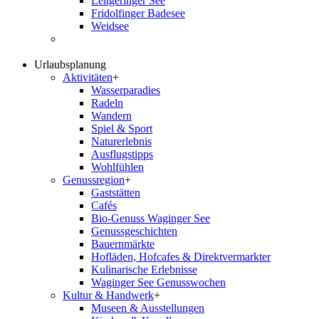
Leitgeringer See
Fridolfinger Badesee
Weidsee
Urlaubsplanung
Aktivitäten
+
Wasserparadies
Radeln
Wandern
Spiel & Sport
Naturerlebnis
Ausflugstipps
Wohlfühlen
Genussregion
+
Gaststätten
Cafés
Bio-Genuss Waginger See
Genussgeschichten
Bauernmärkte
Hofläden, Hofcafes & Direktvermarkter
Kulinarische Erlebnisse
Waginger See Genusswochen
Kultur & Handwerk
+
Museen & Ausstellungen