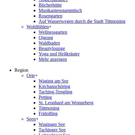
Bücherhütte
Musikantenstammtisch
Rosengarten
Auf Wasserwegen durch die Stadt Tittmoning
Wohlfühlen
+
Wellnessgarten
Qigong
Waldbaden
Beautylounge
Yoga und Heilkräuter
Mehr anzeigen
Region
Orte
+
Waging am See
Kirchanschöring
Taching-Tengling
Petting
St. Leonhard am Wonneberg
Tittmoning
Fridolfing
Seen
+
Waginger See
Tachinger See