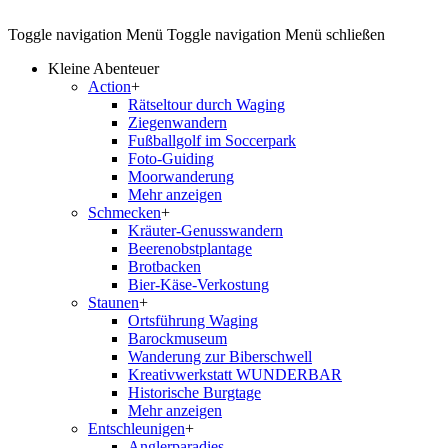
Toggle navigation
Menü
Toggle navigation
Menü schließen
Kleine Abenteuer
Action
+
Rätseltour durch Waging
Ziegenwandern
Fußballgolf im Soccerpark
Foto-Guiding
Moorwanderung
Mehr anzeigen
Schmecken
+
Kräuter-Genusswandern
Beerenobstplantage
Brotbacken
Bier-Käse-Verkostung
Staunen
+
Ortsführung Waging
Barockmuseum
Wanderung zur Biberschwell
Kreativwerkstatt WUNDERBAR
Historische Burgtage
Mehr anzeigen
Entschleunigen
+
Anglerparadies