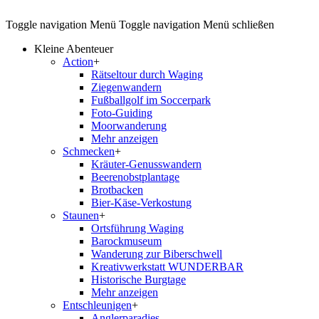
Toggle navigation
Menü
Toggle navigation
Menü schließen
Kleine Abenteuer
Action
+
Rätseltour durch Waging
Ziegenwandern
Fußballgolf im Soccerpark
Foto-Guiding
Moorwanderung
Mehr anzeigen
Schmecken
+
Kräuter-Genusswandern
Beerenobstplantage
Brotbacken
Bier-Käse-Verkostung
Staunen
+
Ortsführung Waging
Barockmuseum
Wanderung zur Biberschwell
Kreativwerkstatt WUNDERBAR
Historische Burgtage
Mehr anzeigen
Entschleunigen
+
Anglerparadies