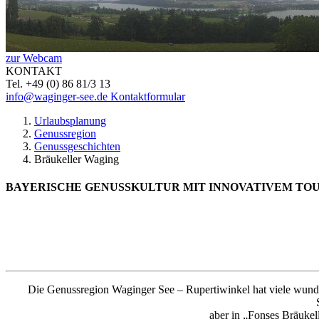
zur Webcam
KONTAKT
Tel. +49 (0) 86 81/3 13
info@waginger-see.de
Kontaktformular
Urlaubsplanung
Genussregion
Genussgeschichten
Bräukeller Waging
BAYERISCHE GENUSSKULTUR MIT INNOVATIVEM TO
Die Genussregion Waginger See – Rupertiwinkel hat viele wunder
aber in „Fonses Bräukel