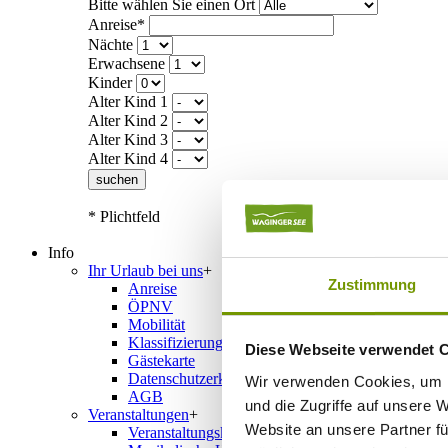
Bitte wählen Sie einen Ort
Anreise*
Nächte
Erwachsene
Kinder
Alter Kind 1
Alter Kind 2
Alter Kind 3
Alter Kind 4
suchen
* Plichtfeld
Info
Ihr Urlaub bei uns
+
Zustimmung
Anreise
ÖPNV
Mobilität
Klassifizierung
Diese Webseite verwendet 
Gästekarte
Datenschutzerklärung IRS18
Wir verwenden Cookies, um I
AGB
und die Zugriffe auf unsere 
Veranstaltungen
+
Website an unsere Partner fü
Veranstaltungskalender