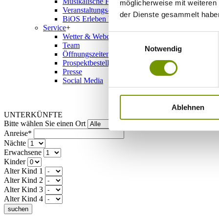
Musikalische Highlights
möglicherweise mit weiteren
Veranstaltungs-Highlights
der Dienste gesammelt habe
BiOS Erleben Veranstaltungen
Service
+
Wetter & Webcams
Einwilligungsauswahl
Team
Notwendig
Öffnungszeiten
Prospektbestellung
Presse
Social Media
Ablehnen
UNTERKÜNFTE
Bitte wählen Sie einen Ort
Anreise*
Nächte
Erwachsene
Kinder
Alter Kind 1
Alter Kind 2
Alter Kind 3
Alter Kind 4
suchen