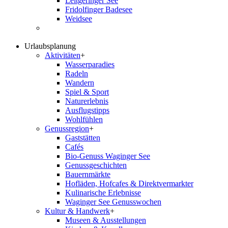
Leitgeringer See
Fridolfinger Badesee
Weidsee
Urlaubsplanung
Aktivitäten
+
Wasserparadies
Radeln
Wandern
Spiel & Sport
Naturerlebnis
Ausflugstipps
Wohlfühlen
Genussregion
+
Gaststätten
Cafés
Bio-Genuss Waginger See
Genussgeschichten
Bauernmärkte
Hofläden, Hofcafes & Direktvermarkter
Kulinarische Erlebnisse
Waginger See Genusswochen
Kultur & Handwerk
+
Museen & Ausstellungen