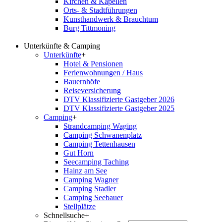
Kirchen & Kapellen
Orts- & Stadtführungen
Kunsthandwerk & Brauchtum
Burg Tittmoning
Unterkünfte & Camping
Unterkünfte
+
Hotel & Pensionen
Ferienwohnungen / Haus
Bauernhöfe
Reiseversicherung
DTV Klassifizierte Gastgeber 2026
DTV Klassifizierte Gastgeber 2025
Camping
+
Strandcamping Waging
Camping Schwanenplatz
Camping Tettenhausen
Gut Horn
Seecamping Taching
Hainz am See
Camping Wagner
Camping Stadler
Camping Seebauer
Stellplätze
Schnellsuche
+