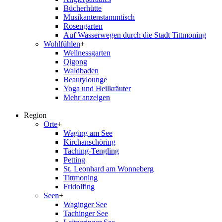
Bücherhütte
Musikantenstammtisch
Rosengarten
Auf Wasserwegen durch die Stadt Tittmoning
Wohlfühlen
+
Wellnessgarten
Qigong
Waldbaden
Beautylounge
Yoga und Heilkräuter
Mehr anzeigen
Region
Orte
+
Waging am See
Kirchanschöring
Taching-Tengling
Petting
St. Leonhard am Wonneberg
Tittmoning
Fridolfing
Seen
+
Waginger See
Tachinger See