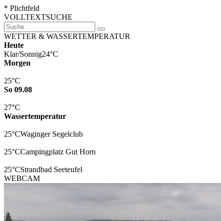
* Plichtfeld
VOLLTEXTSUCHE
WETTER & WASSERTEMPERATUR
Heute
Klar/Sonnig
24°C
Morgen
25°C
So 09.08
27°C
Wassertemperatur
25°C
Waginger Segelclub
25°C
Campingplatz Gut Horn
25°C
Strandbad Seeteufel
WEBCAM