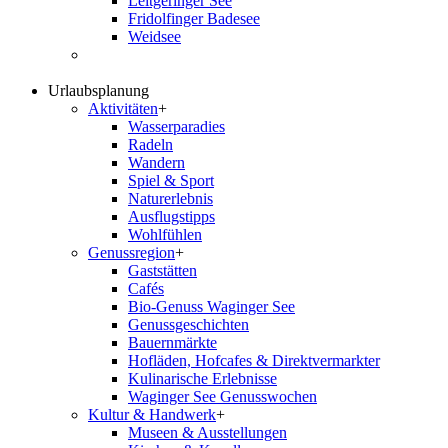
Leitgeringer See
Fridolfinger Badesee
Weidsee
Urlaubsplanung
Aktivitäten
+
Wasserparadies
Radeln
Wandern
Spiel & Sport
Naturerlebnis
Ausflugstipps
Wohlfühlen
Genussregion
+
Gaststätten
Cafés
Bio-Genuss Waginger See
Genussgeschichten
Bauernmärkte
Hofläden, Hofcafes & Direktvermarkter
Kulinarische Erlebnisse
Waginger See Genusswochen
Kultur & Handwerk
+
Museen & Ausstellungen