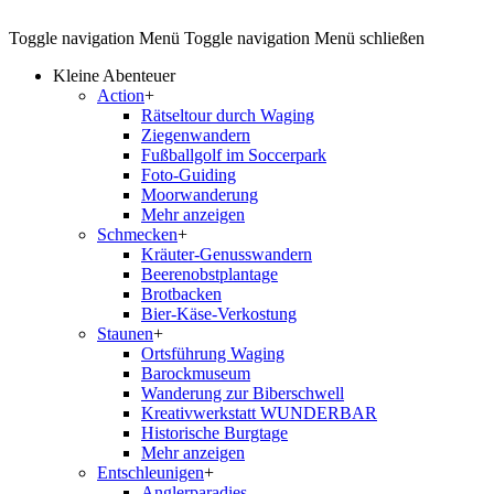
Toggle navigation
Menü
Toggle navigation
Menü schließen
Kleine Abenteuer
Action
+
Rätseltour durch Waging
Ziegenwandern
Fußballgolf im Soccerpark
Foto-Guiding
Moorwanderung
Mehr anzeigen
Schmecken
+
Kräuter-Genusswandern
Beerenobstplantage
Brotbacken
Bier-Käse-Verkostung
Staunen
+
Ortsführung Waging
Barockmuseum
Wanderung zur Biberschwell
Kreativwerkstatt WUNDERBAR
Historische Burgtage
Mehr anzeigen
Entschleunigen
+
Anglerparadies