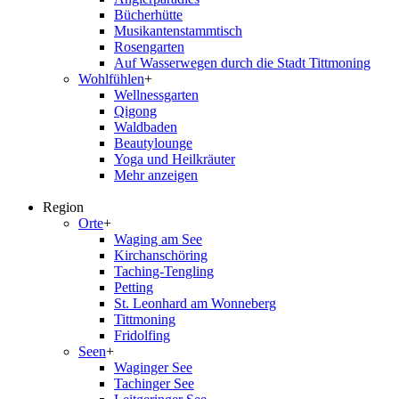
Bücherhütte
Musikantenstammtisch
Rosengarten
Auf Wasserwegen durch die Stadt Tittmoning
Wohlfühlen
+
Wellnessgarten
Qigong
Waldbaden
Beautylounge
Yoga und Heilkräuter
Mehr anzeigen
Region
Orte
+
Waging am See
Kirchanschöring
Taching-Tengling
Petting
St. Leonhard am Wonneberg
Tittmoning
Fridolfing
Seen
+
Waginger See
Tachinger See