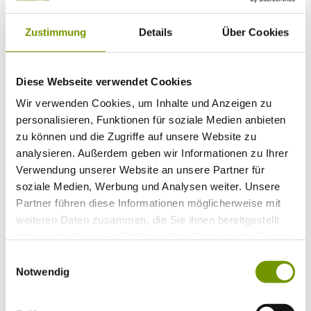
Bitte wählen Sie einen Ort
Anreise*
Nächte
Zustimmung
Details
Über Cookies
Erwachsene
Kinder
Alter Kind 1
Diese Webseite verwendet Cookies
Alter Kind 2
Alter Kind 3
Wir verwenden Cookies, um Inhalte und Anzeigen zu
Alter Kind 4
personalisieren, Funktionen für soziale Medien anbieten
suchen
zu können und die Zugriffe auf unsere Website zu
* Plichtfeld
analysieren. Außerdem geben wir Informationen zu Ihrer
Verwendung unserer Website an unsere Partner für
Info
soziale Medien, Werbung und Analysen weiter. Unsere
Ihr Urlaub bei uns
+
Anreise
Partner führen diese Informationen möglicherweise mit
ÖPNV
weiteren Daten zusammen, die Sie ihnen bereitgestellt
Mobilität
haben oder die sie im Rahmen Ihrer Nutzung der Dienste
Klassifizierung
Gästekarte
gesammelt haben.
Einwilligungsauswahl
Datenschutzerklärung IRS18
Notwendig
AGB
Veranstaltungen
+
Veranstaltungskalender