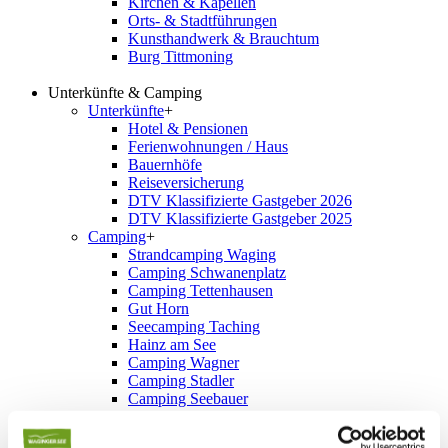
Kirchen & Kapellen
Orts- & Stadtführungen
Kunsthandwerk & Brauchtum
Burg Tittmoning
Unterkünfte & Camping
Unterkünfte
+
Hotel & Pensionen
Ferienwohnungen / Haus
Bauernhöfe
Reiseversicherung
DTV Klassifizierte Gastgeber 2026
DTV Klassifizierte Gastgeber 2025
Camping
+
Strandcamping Waging
Camping Schwanenplatz
Camping Tettenhausen
Gut Horn
Seecamping Taching
Hainz am See
Camping Wagner
Camping Stadler
Camping Seebauer
Stellplätze
Schnellsuche
+