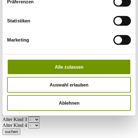
Musikalische Highlights
Präferenzen
Veranstaltungs-Highlights
BiOS Erleben Veranstaltungen
Service
+
Statistiken
Wetter & Webcams
Team
Öffnungszeiten
Prospektbestellung
Marketing
Presse
Social Media
Alle zulassen
UNTERKÜNFTE
Bitte wählen Sie einen Ort
Anreise*
Auswahl erlauben
Nächte
Erwachsene
Kinder
Ablehnen
Alter Kind 1
Alter Kind 2
Alter Kind 3
Alter Kind 4
suchen